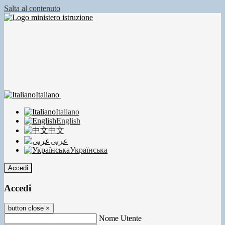
Salta al contenuto
Italiano
Italiano
English
中文
عربى
Українська
Accedi
Accedi
button close
×
Nome Utente