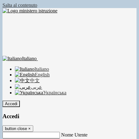
Salta al contenuto
Italiano
Italiano
English
中文
عربى
Українська
Accedi
Accedi
button close
×
Nome Utente