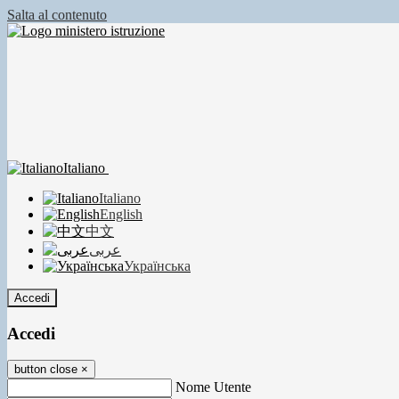
Salta al contenuto
Italiano
Italiano
English
中文
عربى
Українська
Accedi
Accedi
button close
×
Nome Utente