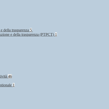
 e della trasparenza
5
rruzione e della trasparenza (PTPCT)
1
tività
46
stionale
1