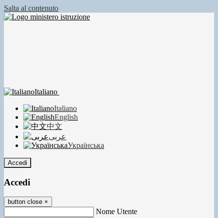
Salta al contenuto
Italiano
Italiano
English
中文
عربى
Українська
Accedi
Accedi
button close
×
Nome Utente