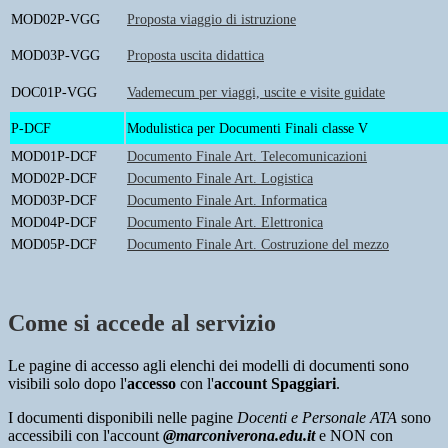
MOD02P-VGG
Proposta viaggio di istruzione
MOD03P-VGG
Proposta uscita didattica
DOC01P-VGG
Vademecum per viaggi, uscite e visite guidate
P-DCF
Modulistica per Documenti Finali classe V
MOD01P-DCF
Documento Finale Art. Telecomunicazioni
MOD02P-DCF
Documento Finale Art. Logistica
MOD03P-DCF
Documento Finale Art. Informatica
MOD04P-DCF
Documento Finale Art. Elettronica
MOD05P-DCF
Documento Finale Art. Costruzione del mezzo
Come si accede al servizio
Le pagine di accesso agli elenchi dei modelli di documenti sono
visibili solo dopo l'
accesso
con l'
account Spaggiari
.
I documenti disponibili nelle pagine
Docenti e Personale ATA
sono
accessibili con l'account
@marconiverona.edu.it
e NON con