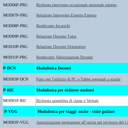
MOD06P-PRG
Richiesta intervento occasionale personale esterno
MOD07P-PRG
Relazione Intervento Esperto Esterno
MOD08P-PRG
Rendiconto Incarichi
MOD09P-PRG
Relazione Docente Tutor
MOD10P-PRG
Relazione Docente Orientatore
MOD11P-PRG
Rendiconto Valorizzazione Docenti
P-DCN
Modulistica Docenti
MOD03P-DCN
Patto per l'utilizzo di PC o Tablet personali a scuola
P-RIC
Modulistica per richieste studenti
MOD01P-RIC
Richiesta assemblea di classe e Verbale
P-VGG
Modulistica per viaggi- uscite - visite guidate
MOD01P-VGG
Autorizzazione permanente all’uscita nel territorio del