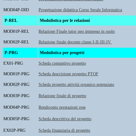
MOD04P-DID
Progettazione didattica Corso Serale Informatica
P-REL
Modulistica per le relazioni
MOD01P-REL
Relazione Finale tutor neo immesso in ruolo
MOD02P-REL
Relazione finale docente classe I-II-III-IV
P-PRG
Modulistica per progetti
EX01-PRG
Scheda consuntivo progetto
MOD01P-PRG
Scheda descrizione progetto PTOF
MOD02P-PRG
Scheda progetto attività organico potenziato
MOD03P-PRG
Relazione finale di progetto
MOD04P-PRG
Rendiconto prestazioni rese
MOD05P-PRG
Scheda descrittiva del progetto
EX02P-PRG
Scheda finanziaria di progetto