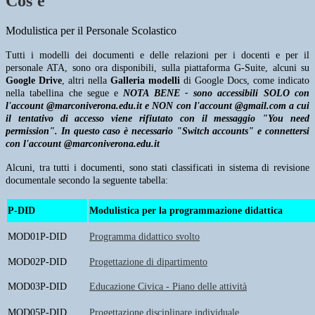
Cos'è
Modulistica per il Personale Scolastico
Tutti i modelli dei documenti e delle relazioni per i docenti e per il
personale ATA, sono ora disponibili, sulla piattaforma G-Suite, alcuni su
Google Drive
, altri nella
Galleria modelli
di Google Docs, come indicato
nella tabellina che segue e
NOTA BENE -
sono accessibili SOLO con
l'account @marconiverona.edu.it e NON con l'account @gmail.com a cui
il tentativo di accesso viene rifiutato con il messaggio "You need
permission". In questo caso è necessario "Switch accounts" e connettersi
con l'account @marconiverona.edu.it
Alcuni, tra tutti i documenti, sono stati classificati in sistema di revisione
documentale secondo la seguente tabella:
P-DID
Modulistica per la programmazione didattica
MOD01P-DID
Programma didattico svolto
MOD02P-DID
Progettazione di dipartimento
MOD03P-DID
Educazione Civica - Piano delle attività
MOD05P-DID
Progettazione disciplinare individuale