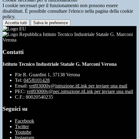
I cookie necessari per il funzionamento non possono essere
disabilitati. È possibile consultare l'elenco nella pagina della cookie
policy.
Accetta tutti
Salva le preferenze
Istituto Tecnico Industriale Statale G. Marconi
Verona
Contatti
Istituto Tecnico Industriale Statale G. Marconi Verona
P.le R. Guardini 1, 37138 Verona
Tel:
045/8101428
Email:
vrtf03000v@istruzione.it
Link per inviare una mail
PEC:
vrtf03000v@pec.istruzione.it
Link per inviare una mail
C.F.: 80020540235
Seguici su
Facebook
Twitter
Youtube
Instagram