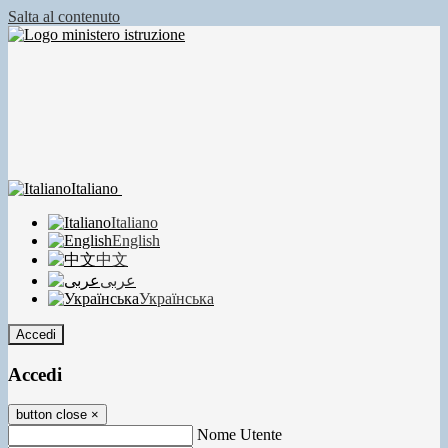
Salta al contenuto
Italiano
Italiano
English
中文
عربى
Українська
Accedi
Accedi
button close
×
Nome Utente