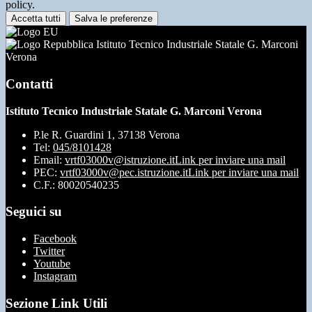
policy.
Accetta tutti
Salva le preferenze
Istituto Tecnico Industriale Statale G. Marconi
Verona
Contatti
Istituto Tecnico Industriale Statale G. Marconi Verona
P.le R. Guardini 1, 37138 Verona
Tel:
045/8101428
Email:
vrtf03000v@istruzione.it
Link per inviare una mail
PEC:
vrtf03000v@pec.istruzione.it
Link per inviare una mail
C.F.: 80020540235
Seguici su
Facebook
Twitter
Youtube
Instagram
Sezione Link Utili