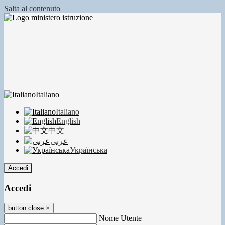
Salta al contenuto
Italiano
Italiano
English
中文
عربى
Українська
Accedi
Accedi
button close
×
Nome Utente