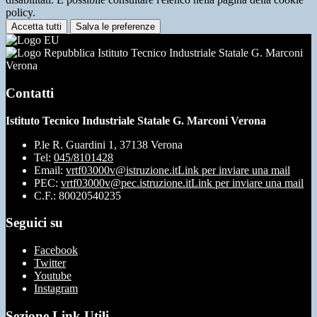
policy.
Accetta tutti
Salva le preferenze
Istituto Tecnico Industriale Statale G. Marconi
Verona
Contatti
Istituto Tecnico Industriale Statale G. Marconi Verona
P.le R. Guardini 1, 37138 Verona
Tel:
045/8101428
Email:
vrtf03000v@istruzione.it
Link per inviare una mail
PEC:
vrtf03000v@pec.istruzione.it
Link per inviare una mail
C.F.: 80020540235
Seguici su
Facebook
Twitter
Youtube
Instagram
Sezione Link Utili