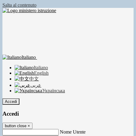
Salta al contenuto
Italiano
Italiano
English
中文
عربى
Українська
Accedi
Accedi
button close
×
Nome Utente