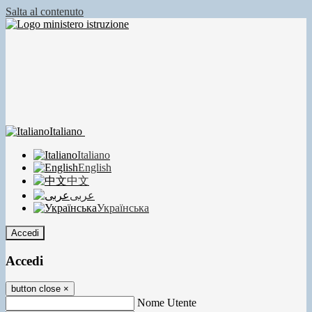
Salta al contenuto
Italiano
Italiano
English
中文
عربى
Українська
Accedi
Accedi
button close
×
Nome Utente