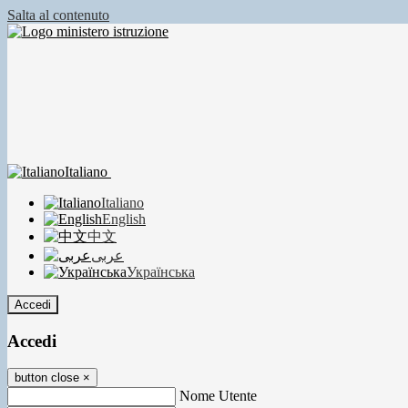
Salta al contenuto
Italiano
Italiano
English
中文
عربى
Українська
Accedi
Accedi
button close
×
Nome Utente