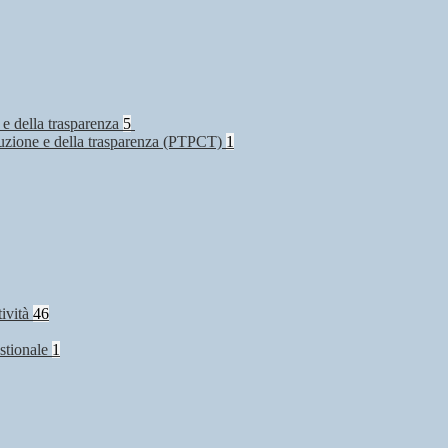
 e della trasparenza
5
rruzione e della trasparenza (PTPCT)
1
tività
46
stionale
1