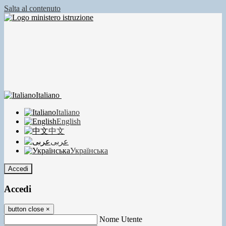
Salta al contenuto
Italiano
Italiano
English
中文
عربى
Українська
Accedi
Accedi
button close
×
Nome Utente