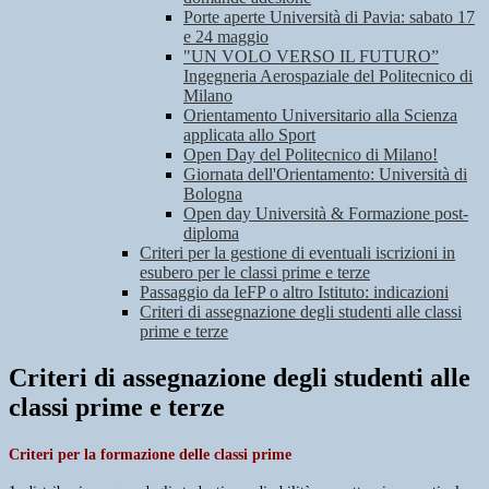
Porte aperte Università di Pavia: sabato 17
e 24 maggio
"UN VOLO VERSO IL FUTURO”
Ingegneria Aerospaziale del Politecnico di
Milano
Orientamento Universitario alla Scienza
applicata allo Sport
Open Day del Politecnico di Milano!
Giornata dell'Orientamento: Università di
Bologna
Open day Università & Formazione post-
diploma
Criteri per la gestione di eventuali iscrizioni in
esubero per le classi prime e terze
Passaggio da IeFP o altro Istituto: indicazioni
Criteri di assegnazione degli studenti alle classi
prime e terze
Criteri di assegnazione degli studenti alle
classi prime e terze
Criteri per la formazione delle classi prime