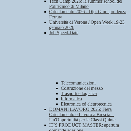
Tech Camp 2026: la summer school del
Politecnico di Milano
Orientamento 2026 - Dip. Giurisprudenza
Ferrara
Università di Verona / Open Week 19-23
gennaio 2026
Job Speed-Date
Telecomunicazioni
Costruzione del mezzo
Trasporti e logistica
Informatica
Elettronica ed elettrotecnica
DOMANI LAVORO 2025: Fiera
Orientamento e Lavoro a Brescia –
Un'Opportunità per le Classi Quinte
IT’S PRODUCT MASTER: apertura
domande adesione