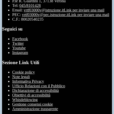
P.le R. Guardini 1, 37138 Verona
Tel:
045/8101428
Email:
vrtf03000v@istruzione.it
Link per inviare una mail
PEC:
vrtf03000v@pec.istruzione.it
Link per inviare una mail
C.F.: 80020540235
Seguici su
Facebook
Twitter
Youtube
Instagram
Sezione Link Utili
Cookie policy
Note legali
Informativa Privacy
Ufficio Relazioni con il Pubblico
Dichiarazione di accessibilità
Obiettivi di accessibilità
Whistleblowing
Gestione consensi cookie
Amministrazione trasparente