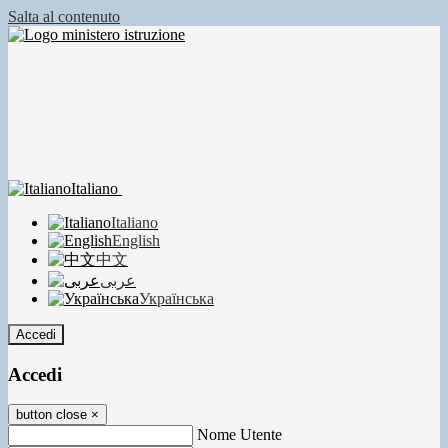
Salta al contenuto
Italiano
Italiano
English
中文
عربى
Українська
Accedi
Accedi
button close
×
Nome Utente