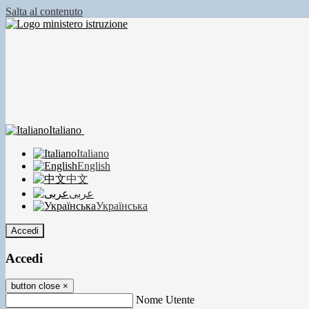
Salta al contenuto
Italiano
Italiano
English
中文
عربى
Українська
Accedi
Accedi
button close
×
Nome Utente