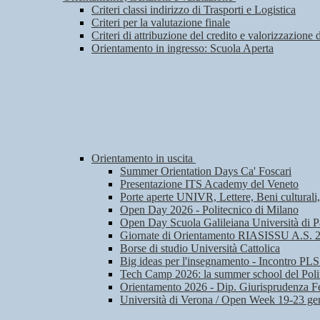
Criteri classi indirizzo di Trasporti e Logistica
Criteri per la valutazione finale
Criteri di attribuzione del credito e valorizzazione 
Orientamento in ingresso: Scuola Aperta
Orientamento in uscita
Summer Orientation Days Ca' Foscari
Presentazione ITS Academy del Veneto
Porte aperte UNIVR, Lettere, Beni culturali
Open Day 2026 - Politecnico di Milano
Open Day Scuola Galileiana Università di 
Giornate di Orientamento RIASISSU A.S. 
Borse di studio Università Cattolica
Big ideas per l'insegnamento - Incontro PLS
Tech Camp 2026: la summer school del Poli
Orientamento 2026 - Dip. Giurisprudenza Fe
Università di Verona / Open Week 19-23 ge