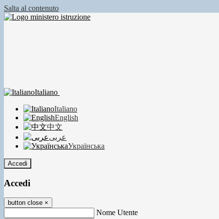
Salta al contenuto
Italiano
Italiano
English
中文
عربى
Українська
Accedi
Accedi
button close
×
Nome Utente