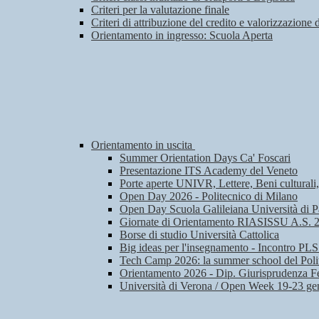
Criteri per la valutazione finale
Criteri di attribuzione del credito e valorizzazione 
Orientamento in ingresso: Scuola Aperta
Orientamento in uscita
Summer Orientation Days Ca' Foscari
Presentazione ITS Academy del Veneto
Porte aperte UNIVR, Lettere, Beni culturali
Open Day 2026 - Politecnico di Milano
Open Day Scuola Galileiana Università di 
Giornate di Orientamento RIASISSU A.S. 
Borse di studio Università Cattolica
Big ideas per l'insegnamento - Incontro PLS
Tech Camp 2026: la summer school del Poli
Orientamento 2026 - Dip. Giurisprudenza Fe
Università di Verona / Open Week 19-23 ge