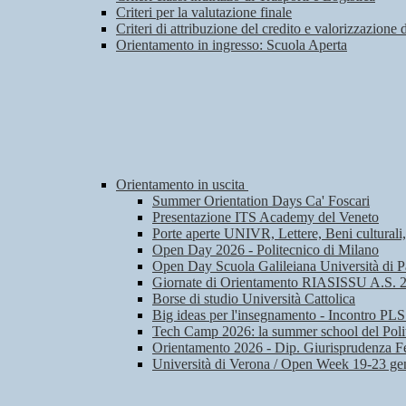
Criteri per la valutazione finale
Criteri di attribuzione del credito e valorizzazione 
Orientamento in ingresso: Scuola Aperta
Orientamento in uscita
Summer Orientation Days Ca' Foscari
Presentazione ITS Academy del Veneto
Porte aperte UNIVR, Lettere, Beni culturali
Open Day 2026 - Politecnico di Milano
Open Day Scuola Galileiana Università di 
Giornate di Orientamento RIASISSU A.S. 
Borse di studio Università Cattolica
Big ideas per l'insegnamento - Incontro PLS
Tech Camp 2026: la summer school del Poli
Orientamento 2026 - Dip. Giurisprudenza Fe
Università di Verona / Open Week 19-23 ge