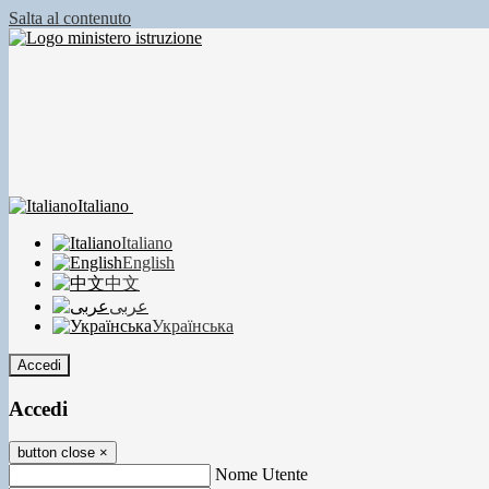
Salta al contenuto
Italiano
Italiano
English
中文
عربى
Українська
Accedi
Accedi
button close
×
Nome Utente