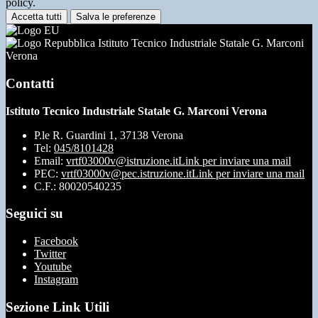
policy.
Accetta tutti
Salva le preferenze
Istituto Tecnico Industriale Statale G. Marconi
Verona
Contatti
Istituto Tecnico Industriale Statale G. Marconi Verona
P.le R. Guardini 1, 37138 Verona
Tel:
045/8101428
Email:
vrtf03000v@istruzione.it
Link per inviare una mail
PEC:
vrtf03000v@pec.istruzione.it
Link per inviare una mail
C.F.: 80020540235
Seguici su
Facebook
Twitter
Youtube
Instagram
Sezione Link Utili