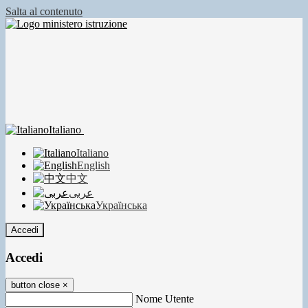
Salta al contenuto
Italiano
Italiano
English
中文
عربى
Українська
Accedi
Accedi
button close
×
Nome Utente