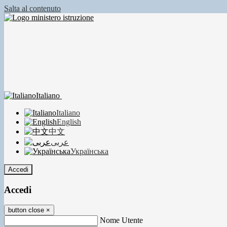
Salta al contenuto
Italiano
Italiano
English
中文
عربى
Українська
Accedi
Accedi
button close
×
Nome Utente