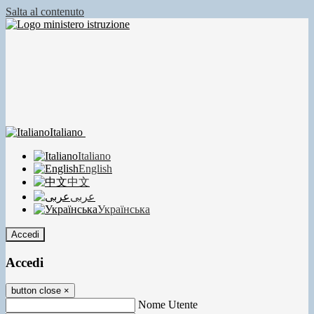
Salta al contenuto
Italiano
Italiano
English
中文
عربى
Українська
Accedi
Accedi
button close
×
Nome Utente