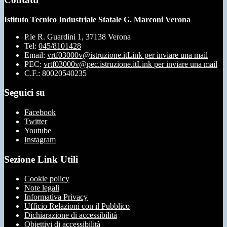
Istituto Tecnico Industriale Statale G. Marconi Verona
P.le R. Guardini 1, 37138 Verona
Tel:
045/8101428
Email:
vrtf03000v@istruzione.it
Link per inviare una mail
PEC:
vrtf03000v@pec.istruzione.it
Link per inviare una mail
C.F.: 80020540235
Seguici su
Facebook
Twitter
Youtube
Instagram
Sezione Link Utili
Cookie policy
Note legali
Informativa Privacy
Ufficio Relazioni con il Pubblico
Dichiarazione di accessibilità
Obiettivi di accessibilità