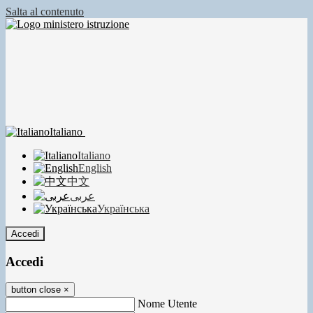
Salta al contenuto
Italiano
Italiano
English
中文
عربى
Українська
Accedi
Accedi
button close
×
Nome Utente