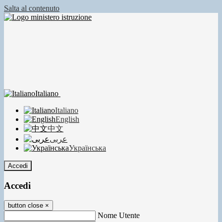
Salta al contenuto
Italiano
Italiano
English
中文
عربى
Українська
Accedi
Accedi
button close
×
Nome Utente