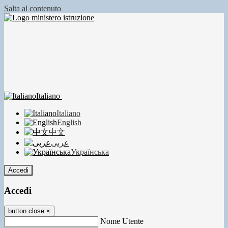
Salta al contenuto
Italiano
Italiano
English
中文
عربى
Українська
Accedi
Accedi
button close
×
Nome Utente