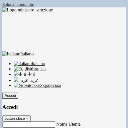
Salta al contenuto
Italiano
Italiano
English
中文
عربى
Українська
Accedi
Accedi
button close
×
Nome Utente