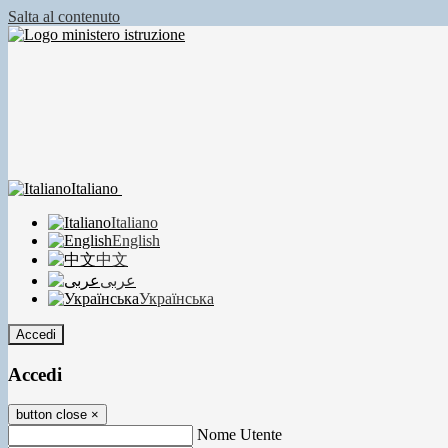
Salta al contenuto
Italiano
Italiano
English
中文
عربى
Українська
Accedi
Accedi
button close
×
Nome Utente