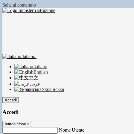
Salta al contenuto
Italiano
Italiano
English
中文
عربى
Українська
Accedi
Accedi
button close
×
Nome Utente