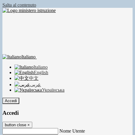
Salta al contenuto
Italiano
Italiano
English
中文
عربى
Українська
Accedi
Accedi
button close
×
Nome Utente