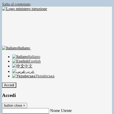
Salta al contenuto
Italiano
Italiano
English
中文
عربى
Українська
Accedi
Accedi
button close
×
Nome Utente