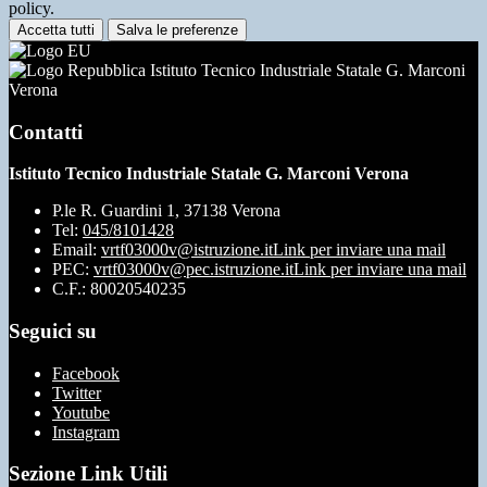
policy.
Accetta tutti
Salva le preferenze
Istituto Tecnico Industriale Statale G. Marconi
Verona
Contatti
Istituto Tecnico Industriale Statale G. Marconi Verona
P.le R. Guardini 1, 37138 Verona
Tel:
045/8101428
Email:
vrtf03000v@istruzione.it
Link per inviare una mail
PEC:
vrtf03000v@pec.istruzione.it
Link per inviare una mail
C.F.: 80020540235
Seguici su
Facebook
Twitter
Youtube
Instagram
Sezione Link Utili