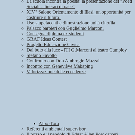
La scuola incontra la poesia: la presentazione dei "Poeti
Sociali - itinerari di pace"
XIV° Salone Orientamento di Illasi: un'opportunità per
costruire il futuro!
Uso stupefacenti e dimostrazione unità cinofila
Palazzo barbieri con Guglielmo Marconi
Consegna diploma ex studenti
GRAF Ideas Contest
Progetto Educazione Civica
Dal buio alla luce - ITI G.Marconi al teatro Camploy
Stefano Favotto
Confronto con Don Ambrogio Mazzai
Incontro con Geneviève Makaping
Valorizzazione delle eccellenze
Albo d'oro
Referenti ambientali supervisor
Il pozzo e il pendolo di Edgar Allan Poe: carceri