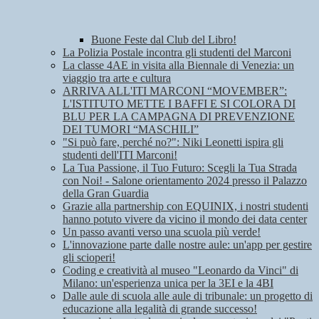
Buone Feste dal Club del Libro!
La Polizia Postale incontra gli studenti del Marconi
La classe 4AE in visita alla Biennale di Venezia: un
viaggio tra arte e cultura
ARRIVA ALL'ITI MARCONI “MOVEMBER”:
L'ISTITUTO METTE I BAFFI E SI COLORA DI
BLU PER LA CAMPAGNA DI PREVENZIONE
DEI TUMORI “MASCHILI”
"Si può fare, perché no?": Niki Leonetti ispira gli
studenti dell'ITI Marconi!
La Tua Passione, il Tuo Futuro: Scegli la Tua Strada
con Noi! - Salone orientamento 2024 presso il Palazzo
della Gran Guardia
Grazie alla partnership con EQUINIX, i nostri studenti
hanno potuto vivere da vicino il mondo dei data center
Un passo avanti verso una scuola più verde!
L'innovazione parte dalle nostre aule: un'app per gestire
gli scioperi!
Coding e creatività al museo "Leonardo da Vinci" di
Milano: un'esperienza unica per la 3EI e la 4BI
Dalle aule di scuola alle aule di tribunale: un progetto di
educazione alla legalità di grande successo!