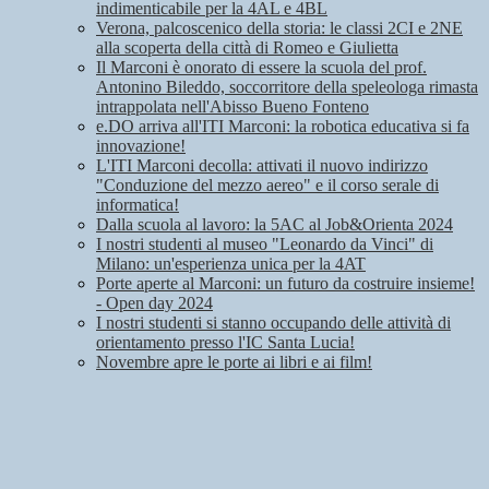
indimenticabile per la 4AL e 4BL
Verona, palcoscenico della storia: le classi 2CI e 2NE
alla scoperta della città di Romeo e Giulietta
Il Marconi è onorato di essere la scuola del prof.
Antonino Bileddo, soccorritore della speleologa rimasta
intrappolata nell'Abisso Bueno Fonteno
e.DO arriva all'ITI Marconi: la robotica educativa si fa
innovazione!
L'ITI Marconi decolla: attivati il nuovo indirizzo
"Conduzione del mezzo aereo" e il corso serale di
informatica!
Dalla scuola al lavoro: la 5AC al Job&Orienta 2024
I nostri studenti al museo "Leonardo da Vinci" di
Milano: un'esperienza unica per la 4AT
Porte aperte al Marconi: un futuro da costruire insieme!
- Open day 2024
I nostri studenti si stanno occupando delle attività di
orientamento presso l'IC Santa Lucia!
Novembre apre le porte ai libri e ai film!