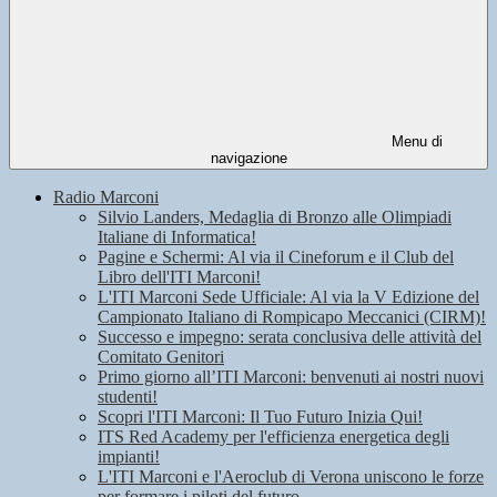
Menu di
navigazione
Radio Marconi
Silvio Landers, Medaglia di Bronzo alle Olimpiadi
Italiane di Informatica!
Pagine e Schermi: Al via il Cineforum e il Club del
Libro dell'ITI Marconi!
L'ITI Marconi Sede Ufficiale: Al via la V Edizione del
Campionato Italiano di Rompicapo Meccanici (CIRM)!
Successo e impegno: serata conclusiva delle attività del
Comitato Genitori
Primo giorno all’ITI Marconi: benvenuti ai nostri nuovi
studenti!
Scopri l'ITI Marconi: Il Tuo Futuro Inizia Qui!
ITS Red Academy per l'efficienza energetica degli
impianti!
L'ITI Marconi e l'Aeroclub di Verona uniscono le forze
per formare i piloti del futuro