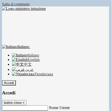
Salta al contenuto
Italiano
Italiano
English
中文
عربى
Українська
Accedi
Accedi
button close
×
Nome Utente