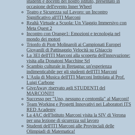
studenti e docenti del nostro istituto, presentato in
occasione dell'evento Inner Wheel
Teatro e Sicurezza sul Lavoro: un Incontro
Significativo all'ITI Marconi
Realtà Virtuale a Scuola: Un Viaggio Immersivo con
Meta Quest 2
Incontro con Orange1: Emozioni e tecnologia nel
mondo dei motori
Trionfo di Piotr Molinaroli ai Campionati Europei
Giovanili di Pattinaggio Velocità su Ghiaccio
La 3EI dell'ITI Marconi alla scoperta dell'innovazione:
visita alla Donatoni Macchine Srl
Scambio culturale in Bretagna: un'esperienza
indimenticabile per gli studenti dell'ITI Marconi
L'Aula di Musica dell'ITI Marconi Intitolata al Prof.
Luigi Carbone
GiveAway riservato agli STUDENTI del
MARCONI!!!
Successo per "Uno, nessuno e centomila" al Marconi!
Team Working e Progetti Innovativi nei Laboratori ITS
RED Academy
La 4AC dell'Istituto Marconi visita la SIV di Verona
per una lezione di sicurezza sul lavoro
Studenti dell'ITI Marconi alle Provinciali delle
Olimpiadi di Matematica!