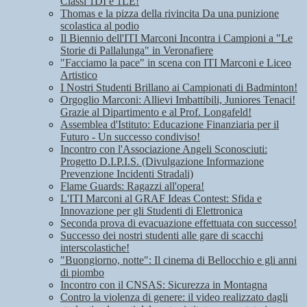
Classi 1DI e 1LE!
Thomas e la pizza della rivincita Da una punizione
scolastica al podio
Il Biennio dell'ITI Marconi Incontra i Campioni a "Le
Storie di Pallalunga" in Veronafiere
"Facciamo la pace" in scena con ITI Marconi e Liceo
Artistico
I Nostri Studenti Brillano ai Campionati di Badminton!
Orgoglio Marconi: Allievi Imbattibili, Juniores Tenaci!
Grazie al Dipartimento e al Prof. Longafeld!
Assemblea d'Istituto: Educazione Finanziaria per il
Futuro - Un successo condiviso!
Incontro con l'Associazione Angeli Sconosciuti:
Progetto D.I.P.I.S. (Divulgazione Informazione
Prevenzione Incidenti Stradali)
Flame Guards: Ragazzi all'opera!
L'ITI Marconi al GRAF Ideas Contest: Sfida e
Innovazione per gli Studenti di Elettronica
Seconda prova di evacuazione effettuata con successo!
Successo dei nostri studenti alle gare di scacchi
interscolastiche!
"Buongiorno, notte": Il cinema di Bellocchio e gli anni
di piombo
Incontro con il CNSAS: Sicurezza in Montagna
Contro la violenza di genere: il video realizzato dagli