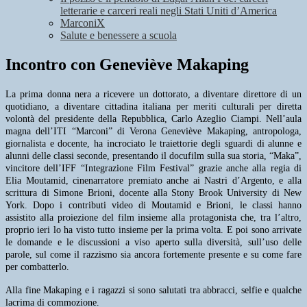
letterarie e carceri reali negli Stati Uniti d’America
MarconiX
Salute e benessere a scuola
Incontro con Geneviève Makaping
La prima donna nera a ricevere un dottorato, a diventare direttore di un
quotidiano, a diventare cittadina italiana per meriti culturali per diretta
volontà del presidente della Repubblica, Carlo Azeglio Ciampi. Nell’aula
magna dell’ITI “Marconi” di Verona Geneviève Makaping, antropologa,
giornalista e docente, ha incrociato le traiettorie degli sguardi di alunne e
alunni delle classi seconde, presentando il docufilm sulla sua storia, “Maka”,
vincitore dell’IFF “Integrazione Film Festival” grazie anche alla regia di
Elia Moutamid, cinenarratore premiato anche ai Nastri d’Argento, e alla
scrittura di Simone Brioni, docente alla Stony Brook University di New
York. Dopo i contr
ibuti video di Moutamid e Brioni, le classi hanno
assistito alla proiezione del film insieme alla protagonista che, tra l’altro,
proprio ieri lo ha visto tutto insieme per la prima volta. E poi sono arrivate
le domande e le discussioni a viso aperto sulla diversità, sull’uso delle
parole, sul come il razzismo sia ancora fortemente presente e su come fare
per combatterlo.
Alla fine Makaping e i ragazzi si sono salutati tra abbracci, selfie e qualche
lacrima di commozione.