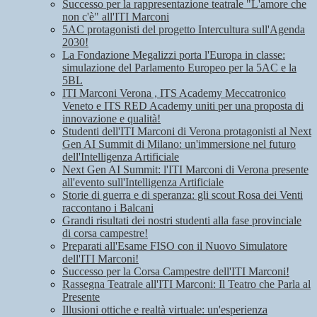
Successo per la rappresentazione teatrale "L'amore che
non c'è" all'ITI Marconi
5AC protagonisti del progetto Intercultura sull'Agenda
2030!
La Fondazione Megalizzi porta l'Europa in classe:
simulazione del Parlamento Europeo per la 5AC e la
5BL
ITI Marconi Verona , ITS Academy Meccatronico
Veneto e ITS RED Academy uniti per una proposta di
innovazione e qualità!
Studenti dell'ITI Marconi di Verona protagonisti al Next
Gen AI Summit di Milano: un'immersione nel futuro
dell'Intelligenza Artificiale
Next Gen AI Summit: l'ITI Marconi di Verona presente
all'evento sull'Intelligenza Artificiale
Storie di guerra e di speranza: gli scout Rosa dei Venti
raccontano i Balcani
Grandi risultati dei nostri studenti alla fase provinciale
di corsa campestre!
Preparati all'Esame FISO con il Nuovo Simulatore
dell'ITI Marconi!
Successo per la Corsa Campestre dell'ITI Marconi!
Rassegna Teatrale all'ITI Marconi: Il Teatro che Parla al
Presente
Illusioni ottiche e realtà virtuale: un'esperienza