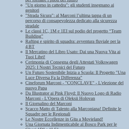
"Un giorno in cattedra": gli studenti insegnano ai
genitori
"Strada Sicura": al Marconi l’ultima tappa di un
percorso di consapevolezza dedicato alla sicurezza
stradale
Le classi 1C, 1M e 1EI sul podio del progetto “Team
Building”
Rafting e spirito di squadra: avventura fluviale per la
4 BT
Il Mercatino del Libro Usato: Dai una Nuova Vita ai
Tuoi Libri!
Cerimonia di Consegna degli Attestati Volkswagen
2025: I Nostri Tecnici del Futuro
Un Futuro Sostenibile Inizia a Scuola: Il Progetto "Una
Luce Diversa Fa la Differenza"
Cineforum Marconi - "CONCLAVE" - L'elezione del
nuovo Papa
Da Illustrator ai Pink Floyd: Il Nuovo Logo di Radio
Marconi - L'Opera di Oleksii Holovan
Il Giornalino del Marconi
Scacco Matto di Talento alla Marconiana! Definite le
Squadre per le Regionali
Le Nostre Eccellenze in Gita a Movieland!
Una Giornata Indimenticabile al Bosco Park per le