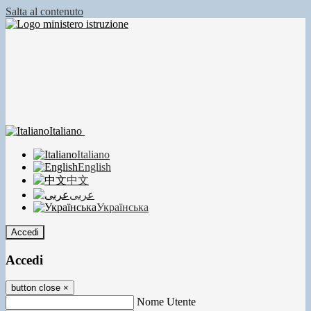
Salta al contenuto
Italiano
Italiano
English
中文
عربى
Українська
Accedi
Accedi
button close
×
Nome Utente