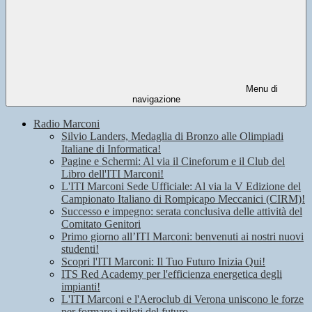
Menu di
navigazione
Radio Marconi
Silvio Landers, Medaglia di Bronzo alle Olimpiadi
Italiane di Informatica!
Pagine e Schermi: Al via il Cineforum e il Club del
Libro dell'ITI Marconi!
L'ITI Marconi Sede Ufficiale: Al via la V Edizione del
Campionato Italiano di Rompicapo Meccanici (CIRM)!
Successo e impegno: serata conclusiva delle attività del
Comitato Genitori
Primo giorno all’ITI Marconi: benvenuti ai nostri nuovi
studenti!
Scopri l'ITI Marconi: Il Tuo Futuro Inizia Qui!
ITS Red Academy per l'efficienza energetica degli
impianti!
L'ITI Marconi e l'Aeroclub di Verona uniscono le forze
per formare i piloti del futuro