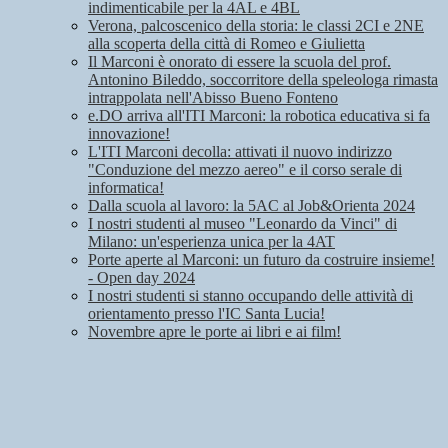
indimenticabile per la 4AL e 4BL
Verona, palcoscenico della storia: le classi 2CI e 2NE
alla scoperta della città di Romeo e Giulietta
Il Marconi è onorato di essere la scuola del prof.
Antonino Bileddo, soccorritore della speleologa rimasta
intrappolata nell'Abisso Bueno Fonteno
e.DO arriva all'ITI Marconi: la robotica educativa si fa
innovazione!
L'ITI Marconi decolla: attivati il nuovo indirizzo
"Conduzione del mezzo aereo" e il corso serale di
informatica!
Dalla scuola al lavoro: la 5AC al Job&Orienta 2024
I nostri studenti al museo "Leonardo da Vinci" di
Milano: un'esperienza unica per la 4AT
Porte aperte al Marconi: un futuro da costruire insieme!
- Open day 2024
I nostri studenti si stanno occupando delle attività di
orientamento presso l'IC Santa Lucia!
Novembre apre le porte ai libri e ai film!