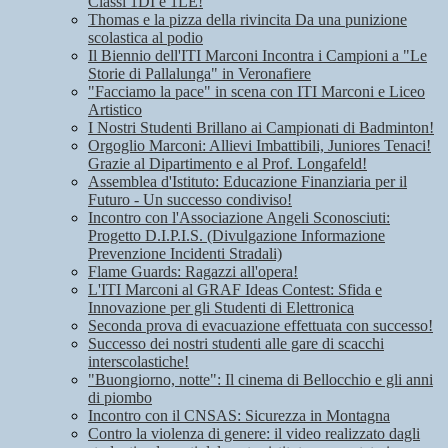
Classi 1DI e 1LE!
Thomas e la pizza della rivincita Da una punizione
scolastica al podio
Il Biennio dell'ITI Marconi Incontra i Campioni a "Le
Storie di Pallalunga" in Veronafiere
"Facciamo la pace" in scena con ITI Marconi e Liceo
Artistico
I Nostri Studenti Brillano ai Campionati di Badminton!
Orgoglio Marconi: Allievi Imbattibili, Juniores Tenaci!
Grazie al Dipartimento e al Prof. Longafeld!
Assemblea d'Istituto: Educazione Finanziaria per il
Futuro - Un successo condiviso!
Incontro con l'Associazione Angeli Sconosciuti:
Progetto D.I.P.I.S. (Divulgazione Informazione
Prevenzione Incidenti Stradali)
Flame Guards: Ragazzi all'opera!
L'ITI Marconi al GRAF Ideas Contest: Sfida e
Innovazione per gli Studenti di Elettronica
Seconda prova di evacuazione effettuata con successo!
Successo dei nostri studenti alle gare di scacchi
interscolastiche!
"Buongiorno, notte": Il cinema di Bellocchio e gli anni
di piombo
Incontro con il CNSAS: Sicurezza in Montagna
Contro la violenza di genere: il video realizzato dagli