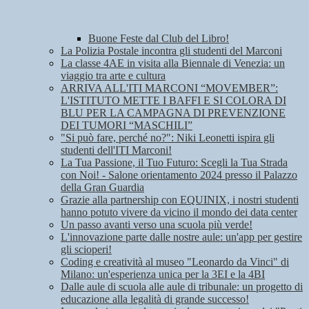
Buone Feste dal Club del Libro!
La Polizia Postale incontra gli studenti del Marconi
La classe 4AE in visita alla Biennale di Venezia: un
viaggio tra arte e cultura
ARRIVA ALL'ITI MARCONI “MOVEMBER”:
L'ISTITUTO METTE I BAFFI E SI COLORA DI
BLU PER LA CAMPAGNA DI PREVENZIONE
DEI TUMORI “MASCHILI”
"Si può fare, perché no?": Niki Leonetti ispira gli
studenti dell'ITI Marconi!
La Tua Passione, il Tuo Futuro: Scegli la Tua Strada
con Noi! - Salone orientamento 2024 presso il Palazzo
della Gran Guardia
Grazie alla partnership con EQUINIX, i nostri studenti
hanno potuto vivere da vicino il mondo dei data center
Un passo avanti verso una scuola più verde!
L'innovazione parte dalle nostre aule: un'app per gestire
gli scioperi!
Coding e creatività al museo "Leonardo da Vinci" di
Milano: un'esperienza unica per la 3EI e la 4BI
Dalle aule di scuola alle aule di tribunale: un progetto di
educazione alla legalità di grande successo!