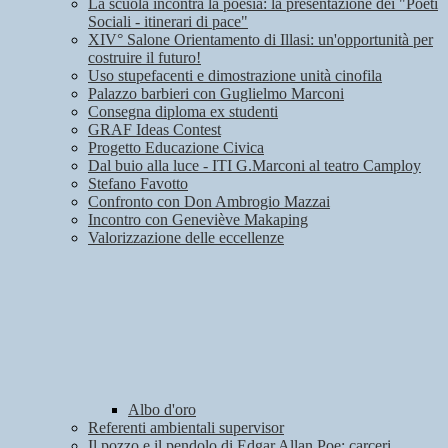
La scuola incontra la poesia: la presentazione dei "Poeti
Sociali - itinerari di pace"
XIV° Salone Orientamento di Illasi: un'opportunità per
costruire il futuro!
Uso stupefacenti e dimostrazione unità cinofila
Palazzo barbieri con Guglielmo Marconi
Consegna diploma ex studenti
GRAF Ideas Contest
Progetto Educazione Civica
Dal buio alla luce - ITI G.Marconi al teatro Camploy
Stefano Favotto
Confronto con Don Ambrogio Mazzai
Incontro con Geneviève Makaping
Valorizzazione delle eccellenze
Albo d'oro
Referenti ambientali supervisor
Il pozzo e il pendolo di Edgar Allan Poe: carceri