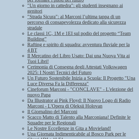
"Un giorno in cattedra": gli studenti insegnano ai
genitori
"Strada Sicura": al Marconi l’ultima tappa di un
percorso di consapevolezza dedicato alla sicurezza
stradale
Le classi 1C, 1M e 1EI sul podio del progetto “Team
Building”
Rafting e spirito di squadra: avventura fluviale per la
4 BT
Il Mercatino del Libro Usato: Dai una Nuova Vita ai
Tuoi Libri!
Cerimonia di Consegna degli Attestati Volkswagen
2025: I Nostri Tecnici del Futuro
Un Futuro Sostenibile Inizia a Scuola: Il Progetto "Una
Luce Diversa Fa la Differenza"
Cineforum Marconi - "CONCLAVE" - L'elezione del
nuovo Papa
Da Illustrator ai Pink Floyd: Il Nuovo Logo di Radio
Marconi - L'Opera di Oleksii Holovan
Il Giornalino del Marconi
Scacco Matto di Talento alla Marconiana! Definite le
Squadre per le Regionali
Le Nostre Eccellenze in Gita a Movieland!
Una Giornata Indimenticabile al Bosco Park per le