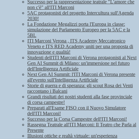
Successo per la rappresentazione teatrale "L'amore che
non c'è" all'ITI Marconi
5AC protagonisti del progetto Intercultura sull'Agenda
2030!
La Fondazione Megalizzi porta l'Europa in classe:
simulazione del Parlamento Europeo per la 5AC e la
5BL
ITI Marconi Verona , ITS Academy Meccatronico
Veneto e ITS RED Academy uniti per una proposta di
innovazione e qualità!
Studenti dell'ITI Marconi di Verona protagonisti al Next
Gen AI Summit di Milano: un'immersione nel futuro
dell'Intelligenza Artificiale
Next Gen AI Summit: l'ITI Marconi di Verona presente
all'evento sull'Intelligenza Artificiale
Storie di guerra e di speranza: gli scout Rosa dei Venti
raccontano i Balcani
Grandi risultati dei nostri studenti alla fase provinciale
di corsa campestre!
Preparati all'Esame FISO con il Nuovo Simulatore
dell'ITI Marconi!
Successo per la Corsa Campestre dell'ITI Marconi!
Rassegna Teatrale all'ITI Marconi: Il Teatro che Parla al
Presente
Illusioni ottiche e realtà virtuale: un'esperienza