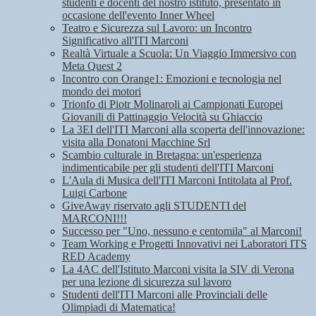
studenti e docenti del nostro istituto, presentato in
occasione dell'evento Inner Wheel
Teatro e Sicurezza sul Lavoro: un Incontro
Significativo all'ITI Marconi
Realtà Virtuale a Scuola: Un Viaggio Immersivo con
Meta Quest 2
Incontro con Orange1: Emozioni e tecnologia nel
mondo dei motori
Trionfo di Piotr Molinaroli ai Campionati Europei
Giovanili di Pattinaggio Velocità su Ghiaccio
La 3EI dell'ITI Marconi alla scoperta dell'innovazione:
visita alla Donatoni Macchine Srl
Scambio culturale in Bretagna: un'esperienza
indimenticabile per gli studenti dell'ITI Marconi
L'Aula di Musica dell'ITI Marconi Intitolata al Prof.
Luigi Carbone
GiveAway riservato agli STUDENTI del
MARCONI!!!
Successo per "Uno, nessuno e centomila" al Marconi!
Team Working e Progetti Innovativi nei Laboratori ITS
RED Academy
La 4AC dell'Istituto Marconi visita la SIV di Verona
per una lezione di sicurezza sul lavoro
Studenti dell'ITI Marconi alle Provinciali delle
Olimpiadi di Matematica!