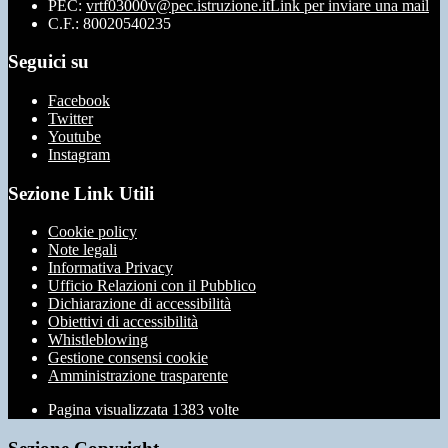
PEC:
vrtf03000v@pec.istruzione.it
Link per inviare una mail
C.F.: 80020540235
Seguici su
Facebook
Twitter
Youtube
Instagram
Sezione Link Utili
Cookie policy
Note legali
Informativa Privacy
Ufficio Relazioni con il Pubblico
Dichiarazione di accessibilità
Obiettivi di accessibilità
Whistleblowing
Gestione consensi cookie
Amministrazione trasparente
Pagina visualizzata
1383
volte