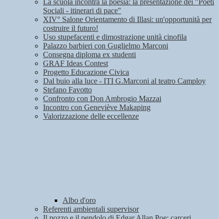
La scuola incontra la poesia: la presentazione dei "Poeti
Sociali - itinerari di pace"
XIV° Salone Orientamento di Illasi: un'opportunità per
costruire il futuro!
Uso stupefacenti e dimostrazione unità cinofila
Palazzo barbieri con Guglielmo Marconi
Consegna diploma ex studenti
GRAF Ideas Contest
Progetto Educazione Civica
Dal buio alla luce - ITI G.Marconi al teatro Camploy
Stefano Favotto
Confronto con Don Ambrogio Mazzai
Incontro con Geneviève Makaping
Valorizzazione delle eccellenze
Albo d'oro
Referenti ambientali supervisor
Il pozzo e il pendolo di Edgar Allan Poe: carceri