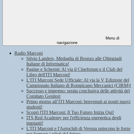
Menu di
navigazione
Radio Marconi
Silvio Landers, Medaglia di Bronzo alle Olimpiadi
Italiane di Informatica!
Pagine e Schermi: Al via il Cineforum e il Club del
Libro dell'ITI Marconi!
L'ITI Marconi Sede Ufficiale: Al via la V Edizione del
Campionato Italiano di Rompicapo Meccanici (CIRM)!
Successo e impegno: serata conclusiva delle attività del
Comitato Genitori
Primo giorno all’ITI Marconi: benvenuti ai nostri nuovi
studenti!
Scopri l'ITI Marconi: Il Tuo Futuro Inizia Qui!
ITS Red Academy per l'efficienza energetica degli
impianti!
L'ITI Marconi e l'Aeroclub di Verona uniscono le forze
per formare i piloti del futuro