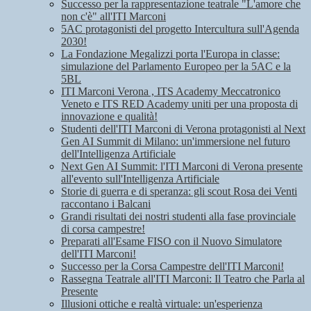
Successo per la rappresentazione teatrale "L'amore che
non c'è" all'ITI Marconi
5AC protagonisti del progetto Intercultura sull'Agenda
2030!
La Fondazione Megalizzi porta l'Europa in classe:
simulazione del Parlamento Europeo per la 5AC e la
5BL
ITI Marconi Verona , ITS Academy Meccatronico
Veneto e ITS RED Academy uniti per una proposta di
innovazione e qualità!
Studenti dell'ITI Marconi di Verona protagonisti al Next
Gen AI Summit di Milano: un'immersione nel futuro
dell'Intelligenza Artificiale
Next Gen AI Summit: l'ITI Marconi di Verona presente
all'evento sull'Intelligenza Artificiale
Storie di guerra e di speranza: gli scout Rosa dei Venti
raccontano i Balcani
Grandi risultati dei nostri studenti alla fase provinciale
di corsa campestre!
Preparati all'Esame FISO con il Nuovo Simulatore
dell'ITI Marconi!
Successo per la Corsa Campestre dell'ITI Marconi!
Rassegna Teatrale all'ITI Marconi: Il Teatro che Parla al
Presente
Illusioni ottiche e realtà virtuale: un'esperienza