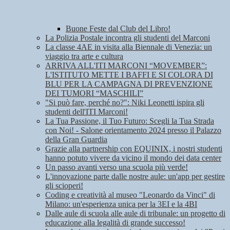
Buone Feste dal Club del Libro!
La Polizia Postale incontra gli studenti del Marconi
La classe 4AE in visita alla Biennale di Venezia: un
viaggio tra arte e cultura
ARRIVA ALL'ITI MARCONI “MOVEMBER”:
L'ISTITUTO METTE I BAFFI E SI COLORA DI
BLU PER LA CAMPAGNA DI PREVENZIONE
DEI TUMORI “MASCHILI”
"Si può fare, perché no?": Niki Leonetti ispira gli
studenti dell'ITI Marconi!
La Tua Passione, il Tuo Futuro: Scegli la Tua Strada
con Noi! - Salone orientamento 2024 presso il Palazzo
della Gran Guardia
Grazie alla partnership con EQUINIX, i nostri studenti
hanno potuto vivere da vicino il mondo dei data center
Un passo avanti verso una scuola più verde!
L'innovazione parte dalle nostre aule: un'app per gestire
gli scioperi!
Coding e creatività al museo "Leonardo da Vinci" di
Milano: un'esperienza unica per la 3EI e la 4BI
Dalle aule di scuola alle aule di tribunale: un progetto di
educazione alla legalità di grande successo!