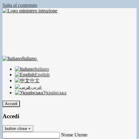
Salta al contenuto
Italiano
Italiano
English
中文
عربى
Українська
Accedi
Accedi
button close
×
Nome Utente