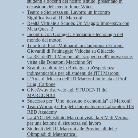
studenti e docenti del nostro istituto, presentato in
occasione dell'evento Inner Wheel
Teatro e Sicurezza sul Lavoro: un Incontro
Significativo all'ITI Marconi
Realtà Virtuale a Scuola: Un Viaggio Immersivo con
Meta Quest 2
Incontro con Orange1: Emozioni e tecnologia nel
mondo dei motori
Trionfo di Piotr Molinaroli ai Campionati Europei
Giovanili di Pattinaggio Velocità su Ghiaccio
La 3EI dell'ITI Marconi alla scoperta dell'innovazione:
visita alla Donatoni Macchine Srl
Scambio culturale in Bretagna: un'esperienza
indimenticabile per gli studenti dell'ITI Marconi
L'Aula di Musica dell'ITI Marconi Intitolata al Prof.
Luigi Carbone
GiveAway riservato agli STUDENTI del
MARCONI!!!
Successo per "Uno, nessuno e centomila" al Marconi!
Team Working e Progetti Innovativi nei Laboratori ITS
RED Academy
La 4AC dell'Istituto Marconi visita la SIV di Verona
per una lezione di sicurezza sul lavoro
Studenti dell'ITI Marconi alle Provinciali delle
Olimpiadi di Matematica!