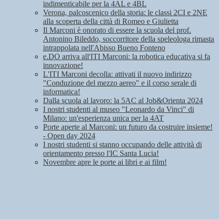
indimenticabile per la 4AL e 4BL
Verona, palcoscenico della storia: le classi 2CI e 2NE
alla scoperta della città di Romeo e Giulietta
Il Marconi è onorato di essere la scuola del prof.
Antonino Bileddo, soccorritore della speleologa rimasta
intrappolata nell'Abisso Bueno Fonteno
e.DO arriva all'ITI Marconi: la robotica educativa si fa
innovazione!
L'ITI Marconi decolla: attivati il nuovo indirizzo
"Conduzione del mezzo aereo" e il corso serale di
informatica!
Dalla scuola al lavoro: la 5AC al Job&Orienta 2024
I nostri studenti al museo "Leonardo da Vinci" di
Milano: un'esperienza unica per la 4AT
Porte aperte al Marconi: un futuro da costruire insieme!
- Open day 2024
I nostri studenti si stanno occupando delle attività di
orientamento presso l'IC Santa Lucia!
Novembre apre le porte ai libri e ai film!