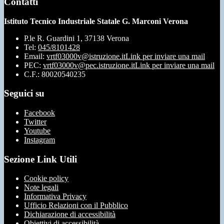
Contatti
Istituto Tecnico Industriale Statale G. Marconi Verona
P.le R. Guardini 1, 37138 Verona
Tel:
045/8101428
Email:
vrtf03000v@istruzione.it
Link per inviare una mail
PEC:
vrtf03000v@pec.istruzione.it
Link per inviare una mail
C.F.: 80020540235
Seguici su
Facebook
Twitter
Youtube
Instagram
Sezione Link Utili
Cookie policy
Note legali
Informativa Privacy
Ufficio Relazioni con il Pubblico
Dichiarazione di accessibilità
Obiettivi di accessibilità