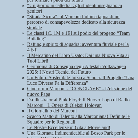
"Un giorno in cattedra": gli studenti insegnano ai
genitori
"Strada Sicura": al Marconi l’ultima tappa di un
percorso di consapevolezza dedicato alla sicurezza
stradale
Le classi 1C, 1M e 1EI sul podio del progetto “Team
Building”
Rafting e spirito di squadra: avventura fluviale per la
4 BT
Il Mercatino del Libro Usato: Dai una Nuova Vita ai
Tuoi Libri!
Cerimonia di Consegna degli Attestati Volkswagen
2025: I Nostri Tecnici del Futuro
Un Futuro Sostenibile Inizia a Scuola: Il Progetto "Una
Luce Diversa Fa la Differenza"
Cineforum Marconi - "CONCLAVE" - L'elezione del
nuovo Papa
Da Illustrator ai Pink Floyd: Il Nuovo Logo di Radio
Marconi - L'Opera di Oleksii Holovan
Il Giornalino del Marconi
Scacco Matto di Talento alla Marconiana! Definite le
Squadre per le Regionali
Le Nostre Eccellenze in Gita a Movieland!
Una Giornata Indimenticabile al Bosco Park per le