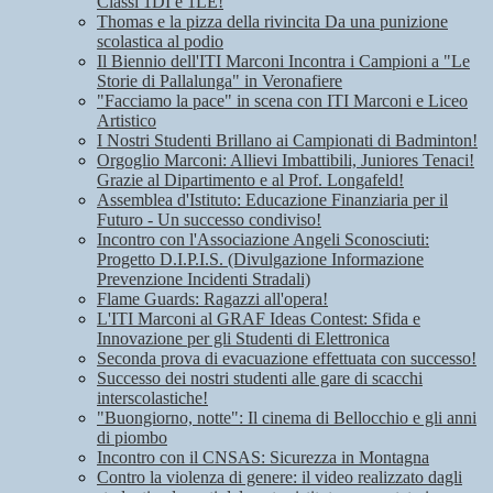
Classi 1DI e 1LE!
Thomas e la pizza della rivincita Da una punizione
scolastica al podio
Il Biennio dell'ITI Marconi Incontra i Campioni a "Le
Storie di Pallalunga" in Veronafiere
"Facciamo la pace" in scena con ITI Marconi e Liceo
Artistico
I Nostri Studenti Brillano ai Campionati di Badminton!
Orgoglio Marconi: Allievi Imbattibili, Juniores Tenaci!
Grazie al Dipartimento e al Prof. Longafeld!
Assemblea d'Istituto: Educazione Finanziaria per il
Futuro - Un successo condiviso!
Incontro con l'Associazione Angeli Sconosciuti:
Progetto D.I.P.I.S. (Divulgazione Informazione
Prevenzione Incidenti Stradali)
Flame Guards: Ragazzi all'opera!
L'ITI Marconi al GRAF Ideas Contest: Sfida e
Innovazione per gli Studenti di Elettronica
Seconda prova di evacuazione effettuata con successo!
Successo dei nostri studenti alle gare di scacchi
interscolastiche!
"Buongiorno, notte": Il cinema di Bellocchio e gli anni
di piombo
Incontro con il CNSAS: Sicurezza in Montagna
Contro la violenza di genere: il video realizzato dagli