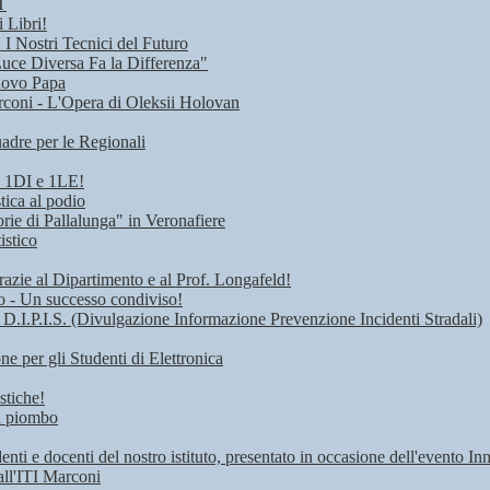
T
 Libri!
I Nostri Tecnici del Futuro
Luce Diversa Fa la Differenza"
uovo Papa
rconi - L'Opera di Oleksii Holovan
adre per le Regionali
i 1DI e 1LE!
tica al podio
rie di Pallalunga" in Veronafiere
istico
razie al Dipartimento e al Prof. Longafeld!
ro - Un successo condiviso!
 D.I.P.I.S. (Divulgazione Informazione Prevenzione Incidenti Stradali)
 per gli Studenti di Elettronica
stiche!
di piombo
denti e docenti del nostro istituto, presentato in occasione dell'evento I
all'ITI Marconi