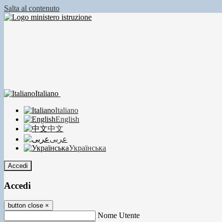
Salta al contenuto
Italiano
Italiano
English
中文
عربى
Українська
Accedi
Accedi
button close
×
Nome Utente