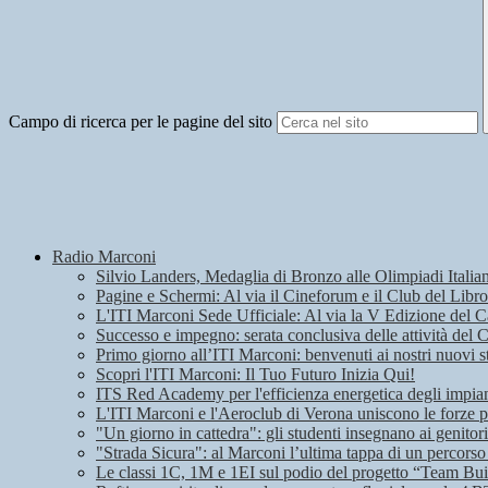
Campo di ricerca per le pagine del sito
Radio Marconi
Silvio Landers, Medaglia di Bronzo alle Olimpiadi Italian
Pagine e Schermi: Al via il Cineforum e il Club del Libro
L'ITI Marconi Sede Ufficiale: Al via la V Edizione del
Successo e impegno: serata conclusiva delle attività del 
Primo giorno all’ITI Marconi: benvenuti ai nostri nuovi s
Scopri l'ITI Marconi: Il Tuo Futuro Inizia Qui!
ITS Red Academy per l'efficienza energetica degli impian
L'ITI Marconi e l'Aeroclub di Verona uniscono le forze pe
"Un giorno in cattedra": gli studenti insegnano ai genitori
"Strada Sicura": al Marconi l’ultima tappa di un percorso
Le classi 1C, 1M e 1EI sul podio del progetto “Team Bui