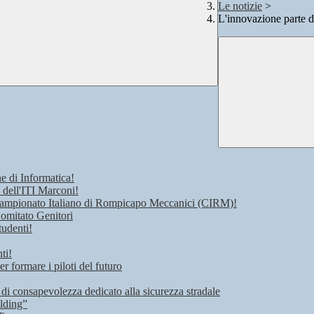
Le notizie
>
L'innovazione parte da
e di Informatica!
 dell'ITI Marconi!
 Campionato Italiano di Rompicapo Meccanici (CIRM)!
Comitato Genitori
tudenti!
ti!
r formare i piloti del futuro
 di consapevolezza dedicato alla sicurezza stradale
lding”