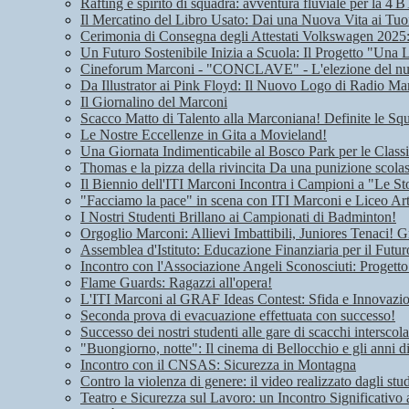
Rafting e spirito di squadra: avventura fluviale per la 4 B
Il Mercatino del Libro Usato: Dai una Nuova Vita ai Tuoi
Cerimonia di Consegna degli Attestati Volkswagen 2025: 
Un Futuro Sostenibile Inizia a Scuola: Il Progetto "Una 
Cineforum Marconi - "CONCLAVE" - L'elezione del n
Da Illustrator ai Pink Floyd: Il Nuovo Logo di Radio Ma
Il Giornalino del Marconi
Scacco Matto di Talento alla Marconiana! Definite le Squ
Le Nostre Eccellenze in Gita a Movieland!
Una Giornata Indimenticabile al Bosco Park per le Class
Thomas e la pizza della rivincita Da una punizione scolas
Il Biennio dell'ITI Marconi Incontra i Campioni a "Le Sto
"Facciamo la pace" in scena con ITI Marconi e Liceo Art
I Nostri Studenti Brillano ai Campionati di Badminton!
Orgoglio Marconi: Allievi Imbattibili, Juniores Tenaci! G
Assemblea d'Istituto: Educazione Finanziaria per il Futu
Incontro con l'Associazione Angeli Sconosciuti: Progetto
Flame Guards: Ragazzi all'opera!
L'ITI Marconi al GRAF Ideas Contest: Sfida e Innovazione
Seconda prova di evacuazione effettuata con successo!
Successo dei nostri studenti alle gare di scacchi interscola
"Buongiorno, notte": Il cinema di Bellocchio e gli anni 
Incontro con il CNSAS: Sicurezza in Montagna
Contro la violenza di genere: il video realizzato dagli stu
Teatro e Sicurezza sul Lavoro: un Incontro Significativo 