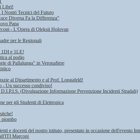
T
 Libri!
I Nostri Tecnici del Futuro
Luce Diversa Fa la Differenza"
uovo Papa
rconi - L'Opera di Oleksii Holovan
adre per le Regionali
i 1DI e 1LE!
tica al podio
rie di Pallalunga" in Veronafiere
istico
razie al Dipartimento e al Prof. Longafeld!
ro - Un successo condiviso!
 D.I.P.I.S. (Divulgazione Informazione Prevenzione Incidenti Stradali)
 per gli Studenti di Elettronica
stiche!
di piombo
denti e docenti del nostro istituto, presentato in occasione dell'evento I
all'ITI Marconi