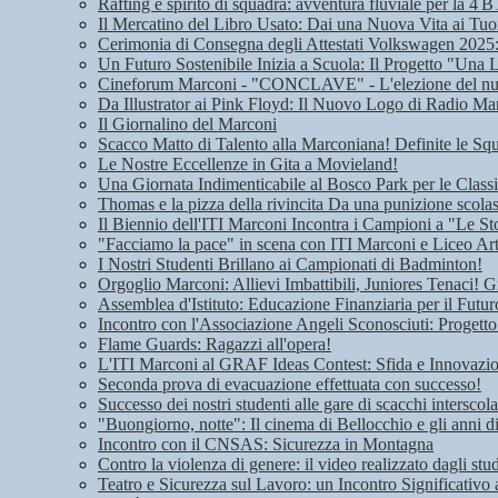
Rafting e spirito di squadra: avventura fluviale per la 4 B
Il Mercatino del Libro Usato: Dai una Nuova Vita ai Tuoi
Cerimonia di Consegna degli Attestati Volkswagen 2025: 
Un Futuro Sostenibile Inizia a Scuola: Il Progetto "Una 
Cineforum Marconi - "CONCLAVE" - L'elezione del n
Da Illustrator ai Pink Floyd: Il Nuovo Logo di Radio Ma
Il Giornalino del Marconi
Scacco Matto di Talento alla Marconiana! Definite le Squ
Le Nostre Eccellenze in Gita a Movieland!
Una Giornata Indimenticabile al Bosco Park per le Class
Thomas e la pizza della rivincita Da una punizione scolas
Il Biennio dell'ITI Marconi Incontra i Campioni a "Le Sto
"Facciamo la pace" in scena con ITI Marconi e Liceo Art
I Nostri Studenti Brillano ai Campionati di Badminton!
Orgoglio Marconi: Allievi Imbattibili, Juniores Tenaci! G
Assemblea d'Istituto: Educazione Finanziaria per il Futu
Incontro con l'Associazione Angeli Sconosciuti: Progetto
Flame Guards: Ragazzi all'opera!
L'ITI Marconi al GRAF Ideas Contest: Sfida e Innovazione
Seconda prova di evacuazione effettuata con successo!
Successo dei nostri studenti alle gare di scacchi interscola
"Buongiorno, notte": Il cinema di Bellocchio e gli anni 
Incontro con il CNSAS: Sicurezza in Montagna
Contro la violenza di genere: il video realizzato dagli stu
Teatro e Sicurezza sul Lavoro: un Incontro Significativo 