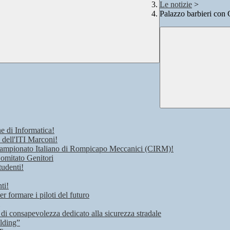
Le notizie
>
Palazzo barbieri con
e di Informatica!
 dell'ITI Marconi!
 Campionato Italiano di Rompicapo Meccanici (CIRM)!
Comitato Genitori
tudenti!
ti!
r formare i piloti del futuro
 di consapevolezza dedicato alla sicurezza stradale
lding”