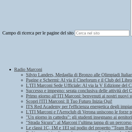
Campo di ricerca per le pagine del sito
Radio Marconi
Silvio Landers, Medaglia di Bronzo alle Olimpiadi Italian
Pagine e Schermi: Al via il Cineforum e il Club del Libro
L'ITI Marconi Sede Ufficiale: Al via la V Edizione del
Successo e impegno: serata conclusiva delle attività del 
Primo giorno all’ITI Marconi: benvenuti ai nostri nuovi s
Scopri l'ITI Marconi: Il Tuo Futuro Inizia Qui!
ITS Red Academy per l'efficienza energetica degli impian
L'ITI Marconi e l'Aeroclub di Verona uniscono le forze pe
"Un giorno in cattedra": gli studenti insegnano ai genitori
"Strada Sicura": al Marconi l’ultima tappa di un percorso
Le classi 1C, 1M e 1EI sul podio del progetto “Team Bui