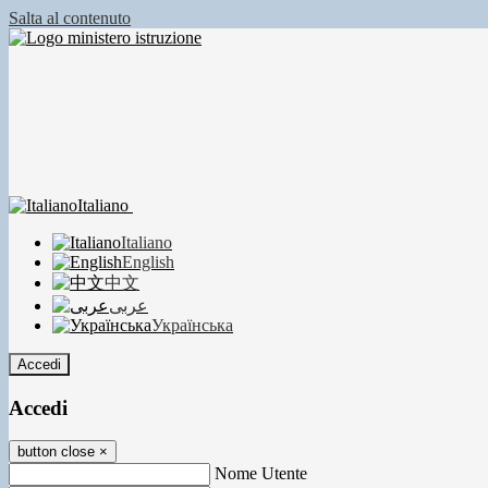
Salta al contenuto
Italiano
Italiano
English
中文
عربى
Українська
Accedi
Accedi
button close
×
Nome Utente