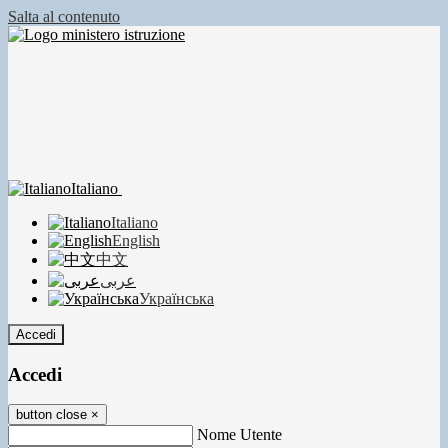
Salta al contenuto
Italiano
Italiano
English
中文
عربى
Українська
Accedi
Accedi
button close
×
Nome Utente