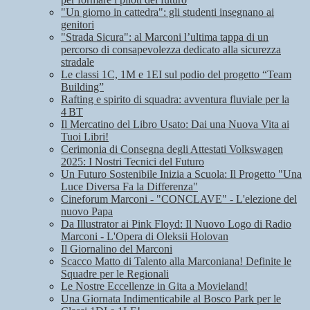
"Un giorno in cattedra": gli studenti insegnano ai
genitori
"Strada Sicura": al Marconi l’ultima tappa di un
percorso di consapevolezza dedicato alla sicurezza
stradale
Le classi 1C, 1M e 1EI sul podio del progetto “Team
Building”
Rafting e spirito di squadra: avventura fluviale per la
4 BT
Il Mercatino del Libro Usato: Dai una Nuova Vita ai
Tuoi Libri!
Cerimonia di Consegna degli Attestati Volkswagen
2025: I Nostri Tecnici del Futuro
Un Futuro Sostenibile Inizia a Scuola: Il Progetto "Una
Luce Diversa Fa la Differenza"
Cineforum Marconi - "CONCLAVE" - L'elezione del
nuovo Papa
Da Illustrator ai Pink Floyd: Il Nuovo Logo di Radio
Marconi - L'Opera di Oleksii Holovan
Il Giornalino del Marconi
Scacco Matto di Talento alla Marconiana! Definite le
Squadre per le Regionali
Le Nostre Eccellenze in Gita a Movieland!
Una Giornata Indimenticabile al Bosco Park per le