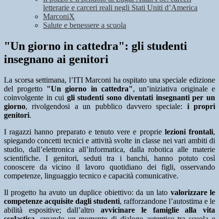
letterarie e carceri reali negli Stati Uniti d’America
MarconiX
Salute e benessere a scuola
"Un giorno in cattedra": gli studenti
insegnano ai genitori
La scorsa settimana, l’ITI Marconi ha ospitato una speciale edizione
del progetto
"Un giorno in cattedra"
, un’iniziativa originale e
coinvolgente in cui
gli studenti sono diventati insegnanti per un
giorno
, rivolgendosi a un pubblico davvero speciale:
i propri
genitori
.
I ragazzi hanno preparato e tenuto vere e proprie
lezioni frontali
,
spiegando concetti tecnici e attività svolte in classe nei vari ambiti di
studio, dall’elettronica all’informatica, dalla robotica alle materie
scientifiche. I genitori, seduti tra i banchi, hanno potuto così
conoscere da vicino il lavoro quotidiano dei figli, osservando
competenze, linguaggio tecnico e capacità comunicative.
Il progetto ha avuto un duplice obiettivo: da un lato
valorizzare le
competenze acquisite dagli studenti
, rafforzandone l’autostima e le
abilità espositive; dall’altro
avvicinare le famiglie alla vita
scolastica
, creando un momento di dialogo autentico tra scuola e