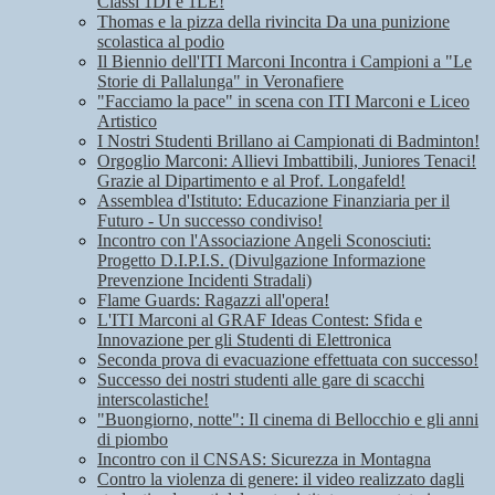
Classi 1DI e 1LE!
Thomas e la pizza della rivincita Da una punizione
scolastica al podio
Il Biennio dell'ITI Marconi Incontra i Campioni a "Le
Storie di Pallalunga" in Veronafiere
"Facciamo la pace" in scena con ITI Marconi e Liceo
Artistico
I Nostri Studenti Brillano ai Campionati di Badminton!
Orgoglio Marconi: Allievi Imbattibili, Juniores Tenaci!
Grazie al Dipartimento e al Prof. Longafeld!
Assemblea d'Istituto: Educazione Finanziaria per il
Futuro - Un successo condiviso!
Incontro con l'Associazione Angeli Sconosciuti:
Progetto D.I.P.I.S. (Divulgazione Informazione
Prevenzione Incidenti Stradali)
Flame Guards: Ragazzi all'opera!
L'ITI Marconi al GRAF Ideas Contest: Sfida e
Innovazione per gli Studenti di Elettronica
Seconda prova di evacuazione effettuata con successo!
Successo dei nostri studenti alle gare di scacchi
interscolastiche!
"Buongiorno, notte": Il cinema di Bellocchio e gli anni
di piombo
Incontro con il CNSAS: Sicurezza in Montagna
Contro la violenza di genere: il video realizzato dagli