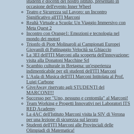
studenti e docenti del nostro istituto, presentato in
occasione dell'evento Inner Wheel
Teatro e Sicurezza sul Lavoro: un Incontro
Significativo all'ITI Marconi
Realtà Virtuale a Scuola: Un Viaggio Immersivo con
Meta Quest 2
Incontro con Orange1: Emozioni e tecnologia nel
mondo dei motori
Trionfo di Piotr Molinaroli ai Campionati Europei
Giovanili di Pattinaggio Velocità su Ghiaccio
La 3EI dell'ITI Marconi alla scoperta dell'innovazione:
visita alla Donatoni Macchine Srl
Scambio culturale in Bretagna: un'esperienza
indimenticabile per gli studenti dell'ITI Marconi
L'Aula di Musica dell'ITI Marconi Intitolata al Prof.
Luigi Carbone
GiveAway riservato agli STUDENTI del
MARCONI!!!
Successo per "Uno, nessuno e centomila" al Marconi!
Team Working e Progetti Innovativi nei Laboratori ITS
RED Academy
La 4AC dell'Istituto Marconi visita la SIV di Verona
per una lezione di sicurezza sul lavoro
Studenti dell'ITI Marconi alle Provinciali delle
Olimpiadi di Matematica!