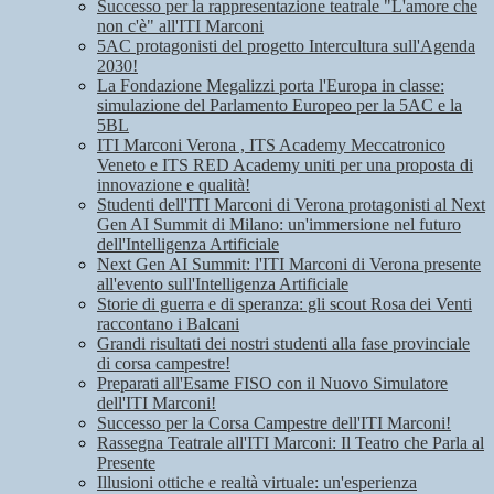
Successo per la rappresentazione teatrale "L'amore che
non c'è" all'ITI Marconi
5AC protagonisti del progetto Intercultura sull'Agenda
2030!
La Fondazione Megalizzi porta l'Europa in classe:
simulazione del Parlamento Europeo per la 5AC e la
5BL
ITI Marconi Verona , ITS Academy Meccatronico
Veneto e ITS RED Academy uniti per una proposta di
innovazione e qualità!
Studenti dell'ITI Marconi di Verona protagonisti al Next
Gen AI Summit di Milano: un'immersione nel futuro
dell'Intelligenza Artificiale
Next Gen AI Summit: l'ITI Marconi di Verona presente
all'evento sull'Intelligenza Artificiale
Storie di guerra e di speranza: gli scout Rosa dei Venti
raccontano i Balcani
Grandi risultati dei nostri studenti alla fase provinciale
di corsa campestre!
Preparati all'Esame FISO con il Nuovo Simulatore
dell'ITI Marconi!
Successo per la Corsa Campestre dell'ITI Marconi!
Rassegna Teatrale all'ITI Marconi: Il Teatro che Parla al
Presente
Illusioni ottiche e realtà virtuale: un'esperienza