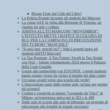
Buone Feste dal Club del Libro!
La Polizia Postale incontra gli studenti del Marconi
La classe 4AE in visita alla Biennale di Venezia: un
viaggio tra arte e cultura
ARRIVA ALL'ITI MARCONI “MOVEMBER”:
L'ISTITUTO METTE I BAFFI E SI COLORA DI
BLU PER LA CAMPAGNA DI PREVENZIONE
DEI TUMORI “MASCHILI”
"Si può fare, perché no?": Niki Leonetti ispira gli
studenti dell'ITI Marconi!
La Tua Passione, il Tuo Futuro: Scegli la Tua Strada
con Noi! - Salone orientamento 2024 presso il Palazzo
della Gran Guardia
Grazie alla partnership con EQUINIX, i nostri studenti
hanno potuto vivere da vicino il mondo dei data center
Un passo avanti verso una scuola più verde!
L'innovazione parte dalle nostre aule: un'app per gestire
gli scioperi!
Coding e creatività al museo "Leonardo da Vinci" di
Milano: un'esperienza unica per la 3EI e la 4BI
Dalle aule di scuola alle aule di tribunale: un progetto di
educazione alla legalità di grande successo!