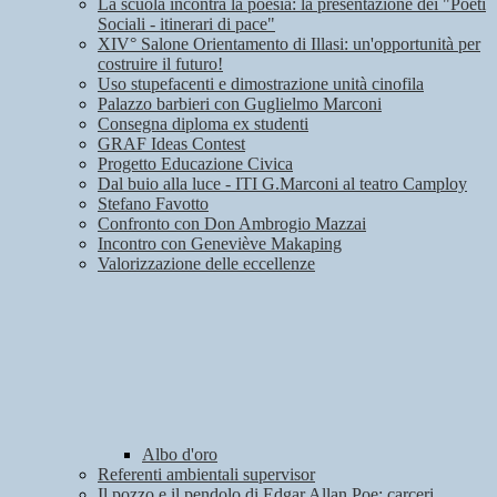
La scuola incontra la poesia: la presentazione dei "Poeti
Sociali - itinerari di pace"
XIV° Salone Orientamento di Illasi: un'opportunità per
costruire il futuro!
Uso stupefacenti e dimostrazione unità cinofila
Palazzo barbieri con Guglielmo Marconi
Consegna diploma ex studenti
GRAF Ideas Contest
Progetto Educazione Civica
Dal buio alla luce - ITI G.Marconi al teatro Camploy
Stefano Favotto
Confronto con Don Ambrogio Mazzai
Incontro con Geneviève Makaping
Valorizzazione delle eccellenze
Albo d'oro
Referenti ambientali supervisor
Il pozzo e il pendolo di Edgar Allan Poe: carceri