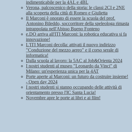
indimenticabile per la 4AL e 4BL
Verona, palcoscenico della storia: le classi 2CI e 2NE
alla scoperta della città di Romeo e Giulietta
Il Marconi è onorato di essere la scuola del prof.
Antonino Bileddo, soccorritore della speleologa rimasta
intrappolata nell'Abisso Bueno Fonteno
e.DO arriva all'ITI Marconi: la robotica educativa si fa
innovazione!
L'ITI Marconi decolla: attivati il nuovo indirizzo
"Conduzione del mezzo aereo" e il corso serale di
informatica!
Dalla scuola al lavoro: la 5AC al Job&Orienta 2024
I nostri studenti al museo "Leonardo da Vinci" di
Milano: un'esperienza unica per la 4AT
Porte aperte al Marconi: un futuro da costruire insieme!
- Open day 2024
I nostri studenti si stanno occupando delle attività di
orientamento presso l'IC Santa Lucia!
Novembre apre le porte ai libri e ai film!