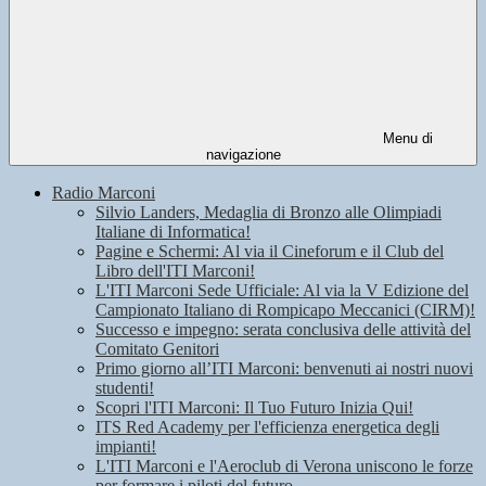
Menu di
navigazione
Radio Marconi
Silvio Landers, Medaglia di Bronzo alle Olimpiadi
Italiane di Informatica!
Pagine e Schermi: Al via il Cineforum e il Club del
Libro dell'ITI Marconi!
L'ITI Marconi Sede Ufficiale: Al via la V Edizione del
Campionato Italiano di Rompicapo Meccanici (CIRM)!
Successo e impegno: serata conclusiva delle attività del
Comitato Genitori
Primo giorno all’ITI Marconi: benvenuti ai nostri nuovi
studenti!
Scopri l'ITI Marconi: Il Tuo Futuro Inizia Qui!
ITS Red Academy per l'efficienza energetica degli
impianti!
L'ITI Marconi e l'Aeroclub di Verona uniscono le forze
per formare i piloti del futuro