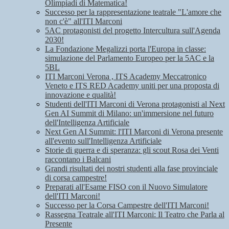
Olimpiadi di Matematica!
Successo per la rappresentazione teatrale "L'amore che
non c'è" all'ITI Marconi
5AC protagonisti del progetto Intercultura sull'Agenda
2030!
La Fondazione Megalizzi porta l'Europa in classe:
simulazione del Parlamento Europeo per la 5AC e la
5BL
ITI Marconi Verona , ITS Academy Meccatronico
Veneto e ITS RED Academy uniti per una proposta di
innovazione e qualità!
Studenti dell'ITI Marconi di Verona protagonisti al Next
Gen AI Summit di Milano: un'immersione nel futuro
dell'Intelligenza Artificiale
Next Gen AI Summit: l'ITI Marconi di Verona presente
all'evento sull'Intelligenza Artificiale
Storie di guerra e di speranza: gli scout Rosa dei Venti
raccontano i Balcani
Grandi risultati dei nostri studenti alla fase provinciale
di corsa campestre!
Preparati all'Esame FISO con il Nuovo Simulatore
dell'ITI Marconi!
Successo per la Corsa Campestre dell'ITI Marconi!
Rassegna Teatrale all'ITI Marconi: Il Teatro che Parla al
Presente