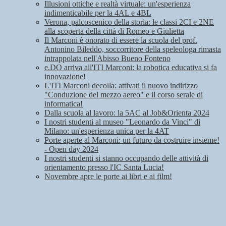
Illusioni ottiche e realtà virtuale: un'esperienza
indimenticabile per la 4AL e 4BL
Verona, palcoscenico della storia: le classi 2CI e 2NE
alla scoperta della città di Romeo e Giulietta
Il Marconi è onorato di essere la scuola del prof.
Antonino Bileddo, soccorritore della speleologa rimasta
intrappolata nell'Abisso Bueno Fonteno
e.DO arriva all'ITI Marconi: la robotica educativa si fa
innovazione!
L'ITI Marconi decolla: attivati il nuovo indirizzo
"Conduzione del mezzo aereo" e il corso serale di
informatica!
Dalla scuola al lavoro: la 5AC al Job&Orienta 2024
I nostri studenti al museo "Leonardo da Vinci" di
Milano: un'esperienza unica per la 4AT
Porte aperte al Marconi: un futuro da costruire insieme!
- Open day 2024
I nostri studenti si stanno occupando delle attività di
orientamento presso l'IC Santa Lucia!
Novembre apre le porte ai libri e ai film!