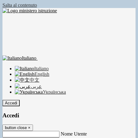
Salta al contenuto
Italiano
Italiano
English
中文
عربى
Українська
Accedi
Accedi
button close
×
Nome Utente