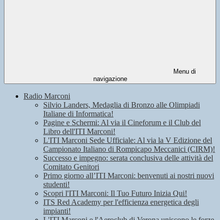
Menu di
navigazione
Radio Marconi
Silvio Landers, Medaglia di Bronzo alle Olimpiadi
Italiane di Informatica!
Pagine e Schermi: Al via il Cineforum e il Club del
Libro dell'ITI Marconi!
L'ITI Marconi Sede Ufficiale: Al via la V Edizione del
Campionato Italiano di Rompicapo Meccanici (CIRM)!
Successo e impegno: serata conclusiva delle attività del
Comitato Genitori
Primo giorno all’ITI Marconi: benvenuti ai nostri nuovi
studenti!
Scopri l'ITI Marconi: Il Tuo Futuro Inizia Qui!
ITS Red Academy per l'efficienza energetica degli
impianti!
L'ITI Marconi e l'Aeroclub di Verona uniscono le forze