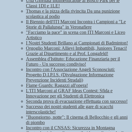
Una Giornata Indimenticabile al Bosco Park per le
Classi 1DI e 1LE!
Thomas e la pizza della rivincita Da una punizione
scolastica al podio
Il Biennio dell'ITI Marconi Incontra i Campioni a "Le
Storie di Pallalunga" in Veronafiere
"Facciamo la pace" in scena con ITI Marconi e Liceo
Artistico
I Nostri Studenti Brillano ai Campionati di Badminton!
Orgoglio Marconi: Allievi Imbattibili, Juniores Tenaci!
Grazie al Dipartimento e al Prof. Longafeld!
Assemblea d'Istituto: Educazione Finanziaria per il
Futuro - Un successo condiviso!
Incontro con l'Associazione Angeli Sconosciuti:
Progetto D.I.P.I.S. (Divulgazione Informazione
Prevenzione Incidenti Stradali)
Flame Guards: Ragazzi all'opera!
L'ITI Marconi al GRAF Ideas Contest: Sfida e
Innovazione per gli Studenti di Elettronica
Seconda prova di evacuazione effettuata con successo!
Successo dei nostri studenti alle gare di scacchi
interscolastiche!
"Buongiorno, notte": Il cinema di Bellocchio e gli anni
di piombo
Incontro con il CNSAS: Sicurezza in Montagna