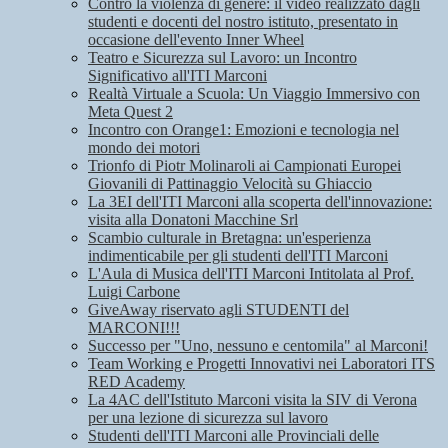
Contro la violenza di genere: il video realizzato dagli
studenti e docenti del nostro istituto, presentato in
occasione dell'evento Inner Wheel
Teatro e Sicurezza sul Lavoro: un Incontro
Significativo all'ITI Marconi
Realtà Virtuale a Scuola: Un Viaggio Immersivo con
Meta Quest 2
Incontro con Orange1: Emozioni e tecnologia nel
mondo dei motori
Trionfo di Piotr Molinaroli ai Campionati Europei
Giovanili di Pattinaggio Velocità su Ghiaccio
La 3EI dell'ITI Marconi alla scoperta dell'innovazione:
visita alla Donatoni Macchine Srl
Scambio culturale in Bretagna: un'esperienza
indimenticabile per gli studenti dell'ITI Marconi
L'Aula di Musica dell'ITI Marconi Intitolata al Prof.
Luigi Carbone
GiveAway riservato agli STUDENTI del
MARCONI!!!
Successo per "Uno, nessuno e centomila" al Marconi!
Team Working e Progetti Innovativi nei Laboratori ITS
RED Academy
La 4AC dell'Istituto Marconi visita la SIV di Verona
per una lezione di sicurezza sul lavoro
Studenti dell'ITI Marconi alle Provinciali delle