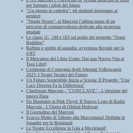
per formare i piloti del futuro
"Un giorno in cattedra": gli studenti insegnano ai
genitori
"Strada Sicura": al Marconi l’ultima tappa di un
percorso di consapevolezza dedicato alla sicurezza
stradale
Le classi 1C, 1M e 1EI sul podio del progetto “Team
Building”
Rafting e spirito di squadra: avventura fluviale per la
4 BT
Il Mercatino del Libro Usato: Dai una Nuova Vita ai
Tuoi Libri!
Cerimonia di Consegna degli Attestati Volkswagen
2025: I Nostri Tecnici del Futuro
Un Futuro Sostenibile Inizia a Scuola: Il Progetto "Una
Luce Diversa Fa la Differenza"
Cineforum Marconi - "CONCLAVE" - L'elezione del
nuovo Papa
Da Illustrator ai Pink Floyd: Il Nuovo Logo di Radio
Marconi - L'Opera di Oleksii Holovan
Il Giornalino del Marconi
Scacco Matto di Talento alla Marconiana! Definite le
Squadre per le Regionali
Le Nostre Eccellenze in Gita a Movieland!