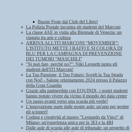
Buone Feste dal Club del Libro!
La Polizia Postale incontra gli studenti del Marconi
La classe 4AE in visita alla Biennale di Venezia: un
viaggio tra arte e cultura
ARRIVA ALL'ITI MARCONI “MOVEMBER”:
L'ISTITUTO METTE I BAFFI E SI COLORA DI
BLU PER LA CAMPAGNA DI PREVENZIONE
DEI TUMORI “MASCHILI”
"Si può fare, perché no?": Niki Leonetti ispira gli
studenti dell'ITI Marconi!
La Tua Passione, il Tuo Futuro: Scegli la Tua Strada
con Noi! - Salone orientamento 2024 presso il Palazzo
della Gran Guardia
Grazie alla partnership con EQUINIX, i nostri studenti
hanno potuto vivere da vicino il mondo dei data center
Un passo avanti verso una scuola più verde!
L'innovazione parte dalle nostre aule: un'app per gestire
gli scioperi!
Coding e creatività al museo "Leonardo da Vinci" di
Milano: un'esperienza unica per la 3EI e la 4BI
Dalle aule di scuola alle aule di tribunale: un progetto di