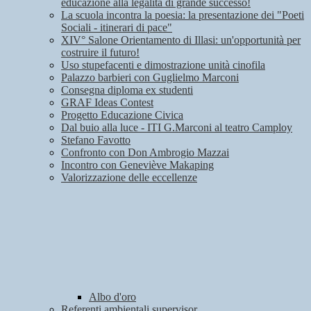
educazione alla legalità di grande successo!
La scuola incontra la poesia: la presentazione dei "Poeti
Sociali - itinerari di pace"
XIV° Salone Orientamento di Illasi: un'opportunità per
costruire il futuro!
Uso stupefacenti e dimostrazione unità cinofila
Palazzo barbieri con Guglielmo Marconi
Consegna diploma ex studenti
GRAF Ideas Contest
Progetto Educazione Civica
Dal buio alla luce - ITI G.Marconi al teatro Camploy
Stefano Favotto
Confronto con Don Ambrogio Mazzai
Incontro con Geneviève Makaping
Valorizzazione delle eccellenze
Albo d'oro
Referenti ambientali supervisor