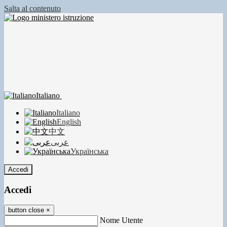
Salta al contenuto
Italiano
Italiano
English
中文
عربى
Українська
Accedi
Accedi
button close
×
Nome Utente