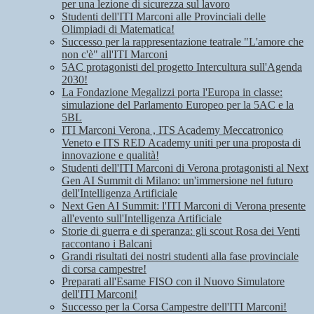
per una lezione di sicurezza sul lavoro
Studenti dell'ITI Marconi alle Provinciali delle
Olimpiadi di Matematica!
Successo per la rappresentazione teatrale "L'amore che
non c'è" all'ITI Marconi
5AC protagonisti del progetto Intercultura sull'Agenda
2030!
La Fondazione Megalizzi porta l'Europa in classe:
simulazione del Parlamento Europeo per la 5AC e la
5BL
ITI Marconi Verona , ITS Academy Meccatronico
Veneto e ITS RED Academy uniti per una proposta di
innovazione e qualità!
Studenti dell'ITI Marconi di Verona protagonisti al Next
Gen AI Summit di Milano: un'immersione nel futuro
dell'Intelligenza Artificiale
Next Gen AI Summit: l'ITI Marconi di Verona presente
all'evento sull'Intelligenza Artificiale
Storie di guerra e di speranza: gli scout Rosa dei Venti
raccontano i Balcani
Grandi risultati dei nostri studenti alla fase provinciale
di corsa campestre!
Preparati all'Esame FISO con il Nuovo Simulatore
dell'ITI Marconi!
Successo per la Corsa Campestre dell'ITI Marconi!