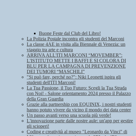
Buone Feste dal Club del Libro!
La Polizia Postale incontra gli studenti del Marconi
La classe 4AE in visita alla Biennale di Venezia: un
viaggio tra arte e cultura
ARRIVA ALL'ITI MARCONI “MOVEMBER”:
L'ISTITUTO METTE I BAFFI E SI COLORA DI
BLU PER LA CAMPAGNA DI PREVENZIONE
DEI TUMORI “MASCHILI”
"Si può fare, perché no?": Niki Leonetti ispira gli
studenti dell'ITI Marconi!
La Tua Passione, il Tuo Futuro: Scegli la Tua Strada
con Noi! - Salone orientamento 2024 presso il Palazzo
della Gran Guardia
Grazie alla partnership con EQUINIX, i nostri studenti
hanno potuto vivere da vicino il mondo dei data center
Un passo avanti verso una scuola più verde!
L'innovazione parte dalle nostre aule: un'app per gestire
gli scioperi!
Coding e creatività al museo "Leonardo da Vinci" di