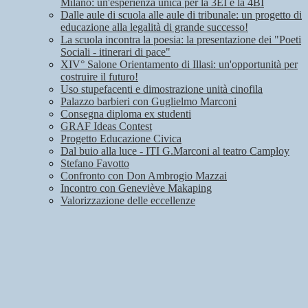
Milano: un'esperienza unica per la 3EI e la 4BI
Dalle aule di scuola alle aule di tribunale: un progetto di
educazione alla legalità di grande successo!
La scuola incontra la poesia: la presentazione dei "Poeti
Sociali - itinerari di pace"
XIV° Salone Orientamento di Illasi: un'opportunità per
costruire il futuro!
Uso stupefacenti e dimostrazione unità cinofila
Palazzo barbieri con Guglielmo Marconi
Consegna diploma ex studenti
GRAF Ideas Contest
Progetto Educazione Civica
Dal buio alla luce - ITI G.Marconi al teatro Camploy
Stefano Favotto
Confronto con Don Ambrogio Mazzai
Incontro con Geneviève Makaping
Valorizzazione delle eccellenze