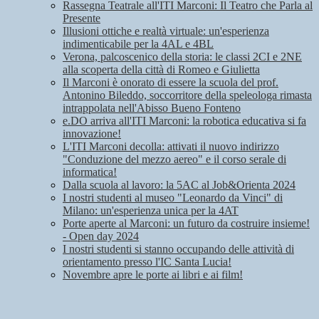
Rassegna Teatrale all'ITI Marconi: Il Teatro che Parla al
Presente
Illusioni ottiche e realtà virtuale: un'esperienza
indimenticabile per la 4AL e 4BL
Verona, palcoscenico della storia: le classi 2CI e 2NE
alla scoperta della città di Romeo e Giulietta
Il Marconi è onorato di essere la scuola del prof.
Antonino Bileddo, soccorritore della speleologa rimasta
intrappolata nell'Abisso Bueno Fonteno
e.DO arriva all'ITI Marconi: la robotica educativa si fa
innovazione!
L'ITI Marconi decolla: attivati il nuovo indirizzo
"Conduzione del mezzo aereo" e il corso serale di
informatica!
Dalla scuola al lavoro: la 5AC al Job&Orienta 2024
I nostri studenti al museo "Leonardo da Vinci" di
Milano: un'esperienza unica per la 4AT
Porte aperte al Marconi: un futuro da costruire insieme!
- Open day 2024
I nostri studenti si stanno occupando delle attività di
orientamento presso l'IC Santa Lucia!
Novembre apre le porte ai libri e ai film!