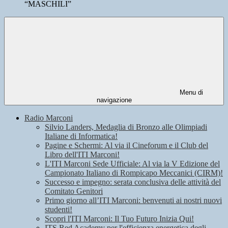
“MASCHILI”
Menu di
navigazione
Radio Marconi
Silvio Landers, Medaglia di Bronzo alle Olimpiadi
Italiane di Informatica!
Pagine e Schermi: Al via il Cineforum e il Club del
Libro dell'ITI Marconi!
L'ITI Marconi Sede Ufficiale: Al via la V Edizione del
Campionato Italiano di Rompicapo Meccanici (CIRM)!
Successo e impegno: serata conclusiva delle attività del
Comitato Genitori
Primo giorno all’ITI Marconi: benvenuti ai nostri nuovi
studenti!
Scopri l'ITI Marconi: Il Tuo Futuro Inizia Qui!
ITS Red Academy per l'efficienza energetica degli