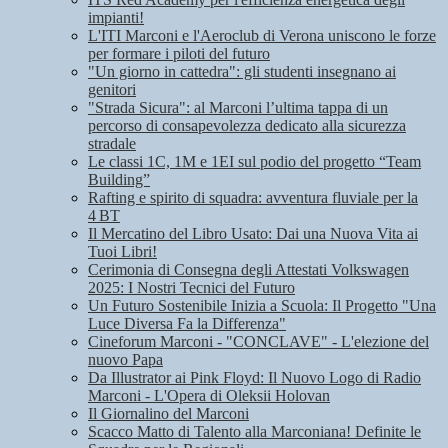
impianti!
L'ITI Marconi e l'Aeroclub di Verona uniscono le forze
per formare i piloti del futuro
"Un giorno in cattedra": gli studenti insegnano ai
genitori
"Strada Sicura": al Marconi l’ultima tappa di un
percorso di consapevolezza dedicato alla sicurezza
stradale
Le classi 1C, 1M e 1EI sul podio del progetto “Team
Building”
Rafting e spirito di squadra: avventura fluviale per la
4 BT
Il Mercatino del Libro Usato: Dai una Nuova Vita ai
Tuoi Libri!
Cerimonia di Consegna degli Attestati Volkswagen
2025: I Nostri Tecnici del Futuro
Un Futuro Sostenibile Inizia a Scuola: Il Progetto "Una
Luce Diversa Fa la Differenza"
Cineforum Marconi - "CONCLAVE" - L'elezione del
nuovo Papa
Da Illustrator ai Pink Floyd: Il Nuovo Logo di Radio
Marconi - L'Opera di Oleksii Holovan
Il Giornalino del Marconi
Scacco Matto di Talento alla Marconiana! Definite le