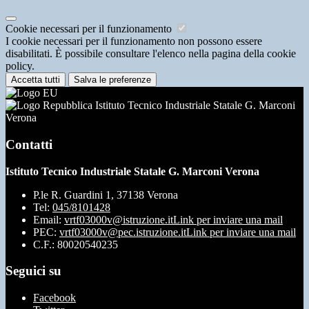
Cookie necessari per il funzionamento
I cookie necessari per il funzionamento non possono essere
disabilitati. È possibile consultare l'elenco nella pagina della cookie
policy.
Accetta tutti
Salva le preferenze
Istituto Tecnico Industriale Statale G. Marconi
Verona
Contatti
Istituto Tecnico Industriale Statale G. Marconi Verona
P.le R. Guardini 1, 37138 Verona
Tel:
045/8101428
Email:
vrtf03000v@istruzione.it
Link per inviare una mail
PEC:
vrtf03000v@pec.istruzione.it
Link per inviare una mail
C.F.: 80020540235
Seguici su
Facebook