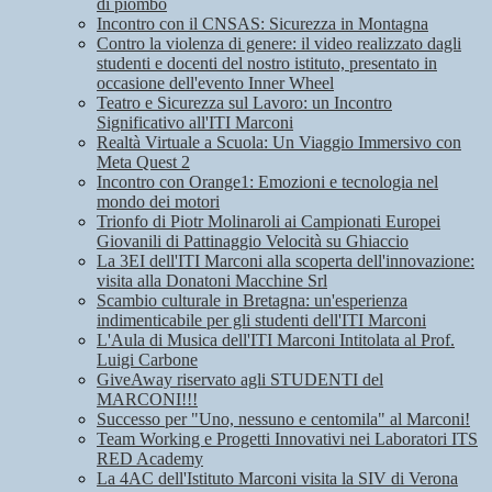
di piombo
Incontro con il CNSAS: Sicurezza in Montagna
Contro la violenza di genere: il video realizzato dagli
studenti e docenti del nostro istituto, presentato in
occasione dell'evento Inner Wheel
Teatro e Sicurezza sul Lavoro: un Incontro
Significativo all'ITI Marconi
Realtà Virtuale a Scuola: Un Viaggio Immersivo con
Meta Quest 2
Incontro con Orange1: Emozioni e tecnologia nel
mondo dei motori
Trionfo di Piotr Molinaroli ai Campionati Europei
Giovanili di Pattinaggio Velocità su Ghiaccio
La 3EI dell'ITI Marconi alla scoperta dell'innovazione:
visita alla Donatoni Macchine Srl
Scambio culturale in Bretagna: un'esperienza
indimenticabile per gli studenti dell'ITI Marconi
L'Aula di Musica dell'ITI Marconi Intitolata al Prof.
Luigi Carbone
GiveAway riservato agli STUDENTI del
MARCONI!!!
Successo per "Uno, nessuno e centomila" al Marconi!
Team Working e Progetti Innovativi nei Laboratori ITS
RED Academy
La 4AC dell'Istituto Marconi visita la SIV di Verona