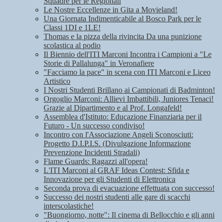
Squadre per le Regionali
Le Nostre Eccellenze in Gita a Movieland!
Una Giornata Indimenticabile al Bosco Park per le
Classi 1DI e 1LE!
Thomas e la pizza della rivincita Da una punizione
scolastica al podio
Il Biennio dell'ITI Marconi Incontra i Campioni a "Le
Storie di Pallalunga" in Veronafiere
"Facciamo la pace" in scena con ITI Marconi e Liceo
Artistico
I Nostri Studenti Brillano ai Campionati di Badminton!
Orgoglio Marconi: Allievi Imbattibili, Juniores Tenaci!
Grazie al Dipartimento e al Prof. Longafeld!
Assemblea d'Istituto: Educazione Finanziaria per il
Futuro - Un successo condiviso!
Incontro con l'Associazione Angeli Sconosciuti:
Progetto D.I.P.I.S. (Divulgazione Informazione
Prevenzione Incidenti Stradali)
Flame Guards: Ragazzi all'opera!
L'ITI Marconi al GRAF Ideas Contest: Sfida e
Innovazione per gli Studenti di Elettronica
Seconda prova di evacuazione effettuata con successo!
Successo dei nostri studenti alle gare di scacchi
interscolastiche!
"Buongiorno, notte": Il cinema di Bellocchio e gli anni