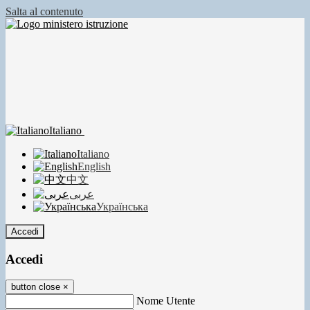
Salta al contenuto
Italiano
Italiano
English
中文
عربى
Українська
Accedi
Accedi
button close
×
Nome Utente