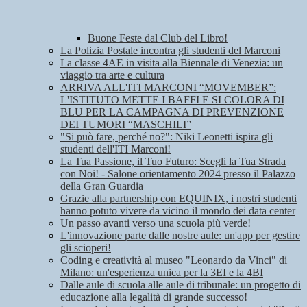
Buone Feste dal Club del Libro!
La Polizia Postale incontra gli studenti del Marconi
La classe 4AE in visita alla Biennale di Venezia: un
viaggio tra arte e cultura
ARRIVA ALL'ITI MARCONI “MOVEMBER”:
L'ISTITUTO METTE I BAFFI E SI COLORA DI
BLU PER LA CAMPAGNA DI PREVENZIONE
DEI TUMORI “MASCHILI”
"Si può fare, perché no?": Niki Leonetti ispira gli
studenti dell'ITI Marconi!
La Tua Passione, il Tuo Futuro: Scegli la Tua Strada
con Noi! - Salone orientamento 2024 presso il Palazzo
della Gran Guardia
Grazie alla partnership con EQUINIX, i nostri studenti
hanno potuto vivere da vicino il mondo dei data center
Un passo avanti verso una scuola più verde!
L'innovazione parte dalle nostre aule: un'app per gestire
gli scioperi!
Coding e creatività al museo "Leonardo da Vinci" di
Milano: un'esperienza unica per la 3EI e la 4BI
Dalle aule di scuola alle aule di tribunale: un progetto di
educazione alla legalità di grande successo!