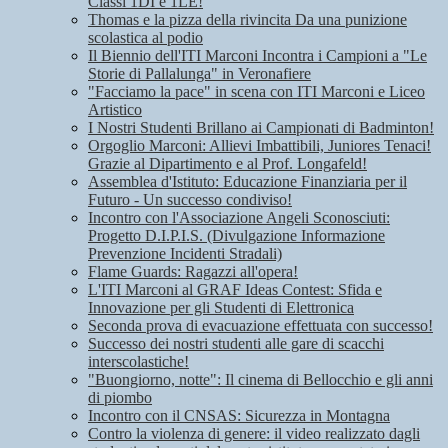
Classi 1DI e 1LE!
Thomas e la pizza della rivincita Da una punizione
scolastica al podio
Il Biennio dell'ITI Marconi Incontra i Campioni a "Le
Storie di Pallalunga" in Veronafiere
"Facciamo la pace" in scena con ITI Marconi e Liceo
Artistico
I Nostri Studenti Brillano ai Campionati di Badminton!
Orgoglio Marconi: Allievi Imbattibili, Juniores Tenaci!
Grazie al Dipartimento e al Prof. Longafeld!
Assemblea d'Istituto: Educazione Finanziaria per il
Futuro - Un successo condiviso!
Incontro con l'Associazione Angeli Sconosciuti:
Progetto D.I.P.I.S. (Divulgazione Informazione
Prevenzione Incidenti Stradali)
Flame Guards: Ragazzi all'opera!
L'ITI Marconi al GRAF Ideas Contest: Sfida e
Innovazione per gli Studenti di Elettronica
Seconda prova di evacuazione effettuata con successo!
Successo dei nostri studenti alle gare di scacchi
interscolastiche!
"Buongiorno, notte": Il cinema di Bellocchio e gli anni
di piombo
Incontro con il CNSAS: Sicurezza in Montagna
Contro la violenza di genere: il video realizzato dagli