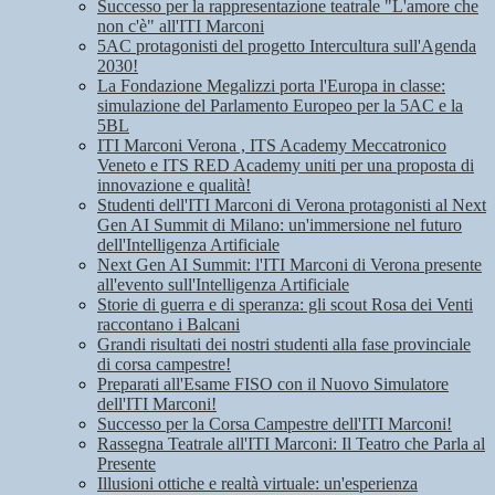
Successo per la rappresentazione teatrale "L'amore che
non c'è" all'ITI Marconi
5AC protagonisti del progetto Intercultura sull'Agenda
2030!
La Fondazione Megalizzi porta l'Europa in classe:
simulazione del Parlamento Europeo per la 5AC e la
5BL
ITI Marconi Verona , ITS Academy Meccatronico
Veneto e ITS RED Academy uniti per una proposta di
innovazione e qualità!
Studenti dell'ITI Marconi di Verona protagonisti al Next
Gen AI Summit di Milano: un'immersione nel futuro
dell'Intelligenza Artificiale
Next Gen AI Summit: l'ITI Marconi di Verona presente
all'evento sull'Intelligenza Artificiale
Storie di guerra e di speranza: gli scout Rosa dei Venti
raccontano i Balcani
Grandi risultati dei nostri studenti alla fase provinciale
di corsa campestre!
Preparati all'Esame FISO con il Nuovo Simulatore
dell'ITI Marconi!
Successo per la Corsa Campestre dell'ITI Marconi!
Rassegna Teatrale all'ITI Marconi: Il Teatro che Parla al
Presente
Illusioni ottiche e realtà virtuale: un'esperienza