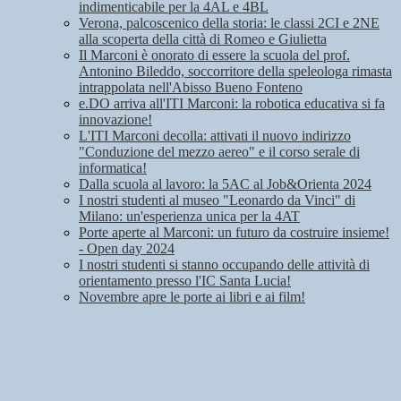
indimenticabile per la 4AL e 4BL
Verona, palcoscenico della storia: le classi 2CI e 2NE
alla scoperta della città di Romeo e Giulietta
Il Marconi è onorato di essere la scuola del prof.
Antonino Bileddo, soccorritore della speleologa rimasta
intrappolata nell'Abisso Bueno Fonteno
e.DO arriva all'ITI Marconi: la robotica educativa si fa
innovazione!
L'ITI Marconi decolla: attivati il nuovo indirizzo
"Conduzione del mezzo aereo" e il corso serale di
informatica!
Dalla scuola al lavoro: la 5AC al Job&Orienta 2024
I nostri studenti al museo "Leonardo da Vinci" di
Milano: un'esperienza unica per la 4AT
Porte aperte al Marconi: un futuro da costruire insieme!
- Open day 2024
I nostri studenti si stanno occupando delle attività di
orientamento presso l'IC Santa Lucia!
Novembre apre le porte ai libri e ai film!