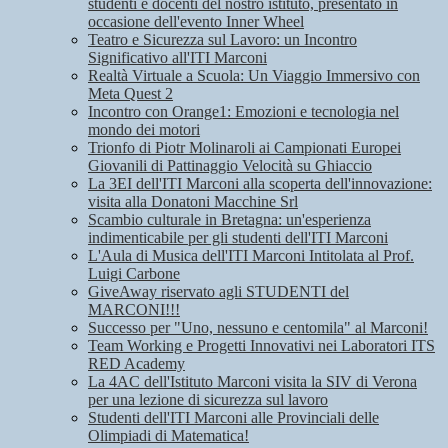
studenti e docenti del nostro istituto, presentato in
occasione dell'evento Inner Wheel
Teatro e Sicurezza sul Lavoro: un Incontro
Significativo all'ITI Marconi
Realtà Virtuale a Scuola: Un Viaggio Immersivo con
Meta Quest 2
Incontro con Orange1: Emozioni e tecnologia nel
mondo dei motori
Trionfo di Piotr Molinaroli ai Campionati Europei
Giovanili di Pattinaggio Velocità su Ghiaccio
La 3EI dell'ITI Marconi alla scoperta dell'innovazione:
visita alla Donatoni Macchine Srl
Scambio culturale in Bretagna: un'esperienza
indimenticabile per gli studenti dell'ITI Marconi
L'Aula di Musica dell'ITI Marconi Intitolata al Prof.
Luigi Carbone
GiveAway riservato agli STUDENTI del
MARCONI!!!
Successo per "Uno, nessuno e centomila" al Marconi!
Team Working e Progetti Innovativi nei Laboratori ITS
RED Academy
La 4AC dell'Istituto Marconi visita la SIV di Verona
per una lezione di sicurezza sul lavoro
Studenti dell'ITI Marconi alle Provinciali delle
Olimpiadi di Matematica!