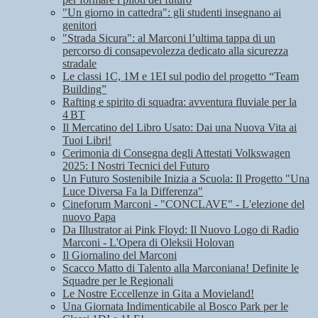
"Un giorno in cattedra": gli studenti insegnano ai
genitori
"Strada Sicura": al Marconi l’ultima tappa di un
percorso di consapevolezza dedicato alla sicurezza
stradale
Le classi 1C, 1M e 1EI sul podio del progetto “Team
Building”
Rafting e spirito di squadra: avventura fluviale per la
4 BT
Il Mercatino del Libro Usato: Dai una Nuova Vita ai
Tuoi Libri!
Cerimonia di Consegna degli Attestati Volkswagen
2025: I Nostri Tecnici del Futuro
Un Futuro Sostenibile Inizia a Scuola: Il Progetto "Una
Luce Diversa Fa la Differenza"
Cineforum Marconi - "CONCLAVE" - L'elezione del
nuovo Papa
Da Illustrator ai Pink Floyd: Il Nuovo Logo di Radio
Marconi - L'Opera di Oleksii Holovan
Il Giornalino del Marconi
Scacco Matto di Talento alla Marconiana! Definite le
Squadre per le Regionali
Le Nostre Eccellenze in Gita a Movieland!
Una Giornata Indimenticabile al Bosco Park per le