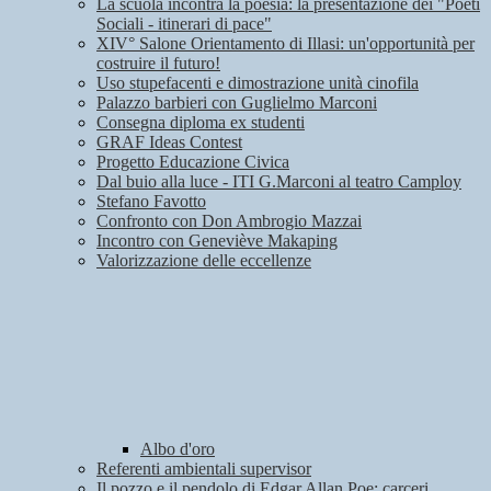
La scuola incontra la poesia: la presentazione dei "Poeti
Sociali - itinerari di pace"
XIV° Salone Orientamento di Illasi: un'opportunità per
costruire il futuro!
Uso stupefacenti e dimostrazione unità cinofila
Palazzo barbieri con Guglielmo Marconi
Consegna diploma ex studenti
GRAF Ideas Contest
Progetto Educazione Civica
Dal buio alla luce - ITI G.Marconi al teatro Camploy
Stefano Favotto
Confronto con Don Ambrogio Mazzai
Incontro con Geneviève Makaping
Valorizzazione delle eccellenze
Albo d'oro
Referenti ambientali supervisor
Il pozzo e il pendolo di Edgar Allan Poe: carceri