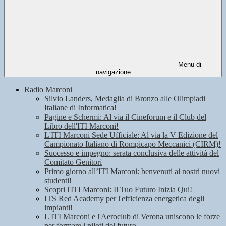
Menu di
navigazione
Radio Marconi
Silvio Landers, Medaglia di Bronzo alle Olimpiadi
Italiane di Informatica!
Pagine e Schermi: Al via il Cineforum e il Club del
Libro dell'ITI Marconi!
L'ITI Marconi Sede Ufficiale: Al via la V Edizione del
Campionato Italiano di Rompicapo Meccanici (CIRM)!
Successo e impegno: serata conclusiva delle attività del
Comitato Genitori
Primo giorno all’ITI Marconi: benvenuti ai nostri nuovi
studenti!
Scopri l'ITI Marconi: Il Tuo Futuro Inizia Qui!
ITS Red Academy per l'efficienza energetica degli
impianti!
L'ITI Marconi e l'Aeroclub di Verona uniscono le forze
per formare i piloti del futuro