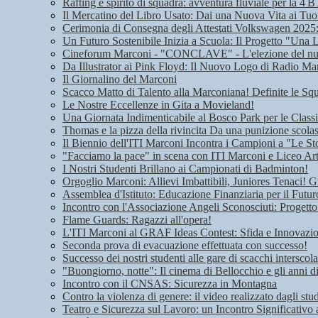
Rafting e spirito di squadra: avventura fluviale per la 4 B
Il Mercatino del Libro Usato: Dai una Nuova Vita ai Tuoi
Cerimonia di Consegna degli Attestati Volkswagen 2025: 
Un Futuro Sostenibile Inizia a Scuola: Il Progetto "Una 
Cineforum Marconi - "CONCLAVE" - L'elezione del n
Da Illustrator ai Pink Floyd: Il Nuovo Logo di Radio Ma
Il Giornalino del Marconi
Scacco Matto di Talento alla Marconiana! Definite le Squ
Le Nostre Eccellenze in Gita a Movieland!
Una Giornata Indimenticabile al Bosco Park per le Class
Thomas e la pizza della rivincita Da una punizione scolas
Il Biennio dell'ITI Marconi Incontra i Campioni a "Le Sto
"Facciamo la pace" in scena con ITI Marconi e Liceo Art
I Nostri Studenti Brillano ai Campionati di Badminton!
Orgoglio Marconi: Allievi Imbattibili, Juniores Tenaci! G
Assemblea d'Istituto: Educazione Finanziaria per il Futu
Incontro con l'Associazione Angeli Sconosciuti: Progetto
Flame Guards: Ragazzi all'opera!
L'ITI Marconi al GRAF Ideas Contest: Sfida e Innovazione
Seconda prova di evacuazione effettuata con successo!
Successo dei nostri studenti alle gare di scacchi interscola
"Buongiorno, notte": Il cinema di Bellocchio e gli anni 
Incontro con il CNSAS: Sicurezza in Montagna
Contro la violenza di genere: il video realizzato dagli stu
Teatro e Sicurezza sul Lavoro: un Incontro Significativo 