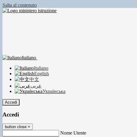
Salta al contenuto
Italiano
Italiano
English
中文
عربى
Українська
Accedi
Accedi
button close
×
Nome Utente