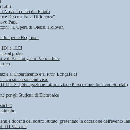
T
 Libri!
I Nostri Tecnici del Futuro
Luce Diversa Fa la Differenza"
uovo Papa
rconi - L'Opera di Oleksii Holovan
adre per le Regionali
i 1DI e 1LE!
tica al podio
rie di Pallalunga" in Veronafiere
istico
razie al Dipartimento e al Prof. Longafeld!
ro - Un successo condiviso!
 D.I.P.I.S. (Divulgazione Informazione Prevenzione Incidenti Stradali)
 per gli Studenti di Elettronica
stiche!
di piombo
denti e docenti del nostro istituto, presentato in occasione dell'evento I
all'ITI Marconi