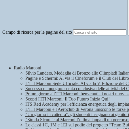
Campo di ricerca per le pagine del sito
Radio Marconi
Silvio Landers, Medaglia di Bronzo alle Olimpiadi Italian
Pagine e Schermi: Al via il Cineforum e il Club del Libro
L'ITI Marconi Sede Ufficiale: Al via la V Edizione del
Successo e impegno: serata conclusiva delle attività del 
Primo giorno all’ITI Marconi: benvenuti ai nostri nuovi s
Scopri l'ITI Marconi: Il Tuo Futuro Inizia Qui!
ITS Red Academy per l'efficienza energetica degli impian
L'ITI Marconi e l'Aeroclub di Verona uniscono le forze pe
"Un giorno in cattedra": gli studenti insegnano ai genitori
"Strada Sicura": al Marconi l’ultima tappa di un percorso
Le classi 1C, 1M e 1EI sul podio del progetto “Team Bui