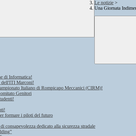
Le notizie
>
Una Giornata Indiment
e di Informatica!
 dell'ITI Marconi!
 Campionato Italiano di Rompicapo Meccanici (CIRM)!
Comitato Genitori
tudenti!
ti!
r formare i piloti del futuro
 di consapevolezza dedicato alla sicurezza stradale
lding”