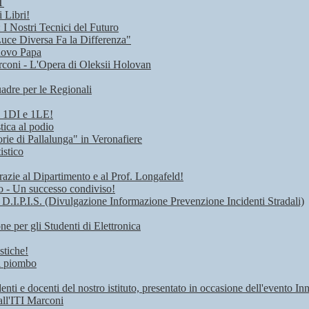
T
 Libri!
I Nostri Tecnici del Futuro
Luce Diversa Fa la Differenza"
uovo Papa
rconi - L'Opera di Oleksii Holovan
adre per le Regionali
i 1DI e 1LE!
tica al podio
rie di Pallalunga" in Veronafiere
istico
razie al Dipartimento e al Prof. Longafeld!
ro - Un successo condiviso!
 D.I.P.I.S. (Divulgazione Informazione Prevenzione Incidenti Stradali)
 per gli Studenti di Elettronica
stiche!
di piombo
denti e docenti del nostro istituto, presentato in occasione dell'evento I
all'ITI Marconi