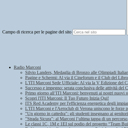
Campo di ricerca per le pagine del sito
Radio Marconi
Silvio Landers, Medaglia di Bronzo alle Olimpiadi Italian
Pagine e Schermi: Al via il Cineforum e il Club del Libro
L'ITI Marconi Sede Ufficiale: Al via la V Edizione del
Successo e impegno: serata conclusiva delle attività del 
Primo giorno all’ITI Marconi: benvenuti ai nostri nuovi s
Scopri l'ITI Marconi: Il Tuo Futuro Inizia Qui!
ITS Red Academy per l'efficienza energetica degli impian
L'ITI Marconi e l'Aeroclub di Verona uniscono le forze pe
"Un giorno in cattedra": gli studenti insegnano ai genitori
"Strada Sicura": al Marconi l’ultima tappa di un percorso
Le classi 1C, 1M e 1EI sul podio del progetto “Team Bui