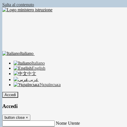
Salta al contenuto
Italiano
Italiano
English
中文
عربى
Українська
Accedi
Accedi
button close
×
Nome Utente