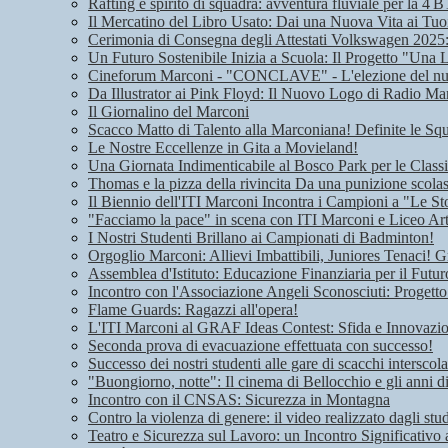
Rafting e spirito di squadra: avventura fluviale per la 4 B
Il Mercatino del Libro Usato: Dai una Nuova Vita ai Tuoi
Cerimonia di Consegna degli Attestati Volkswagen 2025: 
Un Futuro Sostenibile Inizia a Scuola: Il Progetto "Una 
Cineforum Marconi - "CONCLAVE" - L'elezione del n
Da Illustrator ai Pink Floyd: Il Nuovo Logo di Radio Ma
Il Giornalino del Marconi
Scacco Matto di Talento alla Marconiana! Definite le Squ
Le Nostre Eccellenze in Gita a Movieland!
Una Giornata Indimenticabile al Bosco Park per le Class
Thomas e la pizza della rivincita Da una punizione scolas
Il Biennio dell'ITI Marconi Incontra i Campioni a "Le Sto
"Facciamo la pace" in scena con ITI Marconi e Liceo Art
I Nostri Studenti Brillano ai Campionati di Badminton!
Orgoglio Marconi: Allievi Imbattibili, Juniores Tenaci! G
Assemblea d'Istituto: Educazione Finanziaria per il Futu
Incontro con l'Associazione Angeli Sconosciuti: Progetto
Flame Guards: Ragazzi all'opera!
L'ITI Marconi al GRAF Ideas Contest: Sfida e Innovazione
Seconda prova di evacuazione effettuata con successo!
Successo dei nostri studenti alle gare di scacchi interscola
"Buongiorno, notte": Il cinema di Bellocchio e gli anni 
Incontro con il CNSAS: Sicurezza in Montagna
Contro la violenza di genere: il video realizzato dagli stu
Teatro e Sicurezza sul Lavoro: un Incontro Significativo 