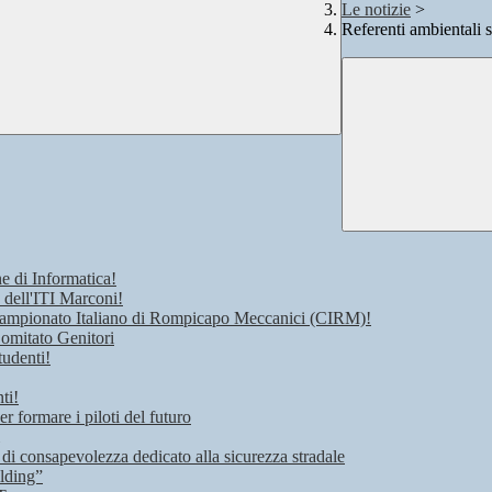
Le notizie
>
Referenti ambientali 
e di Informatica!
 dell'ITI Marconi!
 Campionato Italiano di Rompicapo Meccanici (CIRM)!
Comitato Genitori
tudenti!
ti!
r formare i piloti del futuro
 di consapevolezza dedicato alla sicurezza stradale
lding”