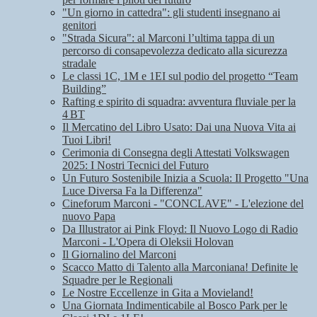
"Un giorno in cattedra": gli studenti insegnano ai
genitori
"Strada Sicura": al Marconi l’ultima tappa di un
percorso di consapevolezza dedicato alla sicurezza
stradale
Le classi 1C, 1M e 1EI sul podio del progetto “Team
Building”
Rafting e spirito di squadra: avventura fluviale per la
4 BT
Il Mercatino del Libro Usato: Dai una Nuova Vita ai
Tuoi Libri!
Cerimonia di Consegna degli Attestati Volkswagen
2025: I Nostri Tecnici del Futuro
Un Futuro Sostenibile Inizia a Scuola: Il Progetto "Una
Luce Diversa Fa la Differenza"
Cineforum Marconi - "CONCLAVE" - L'elezione del
nuovo Papa
Da Illustrator ai Pink Floyd: Il Nuovo Logo di Radio
Marconi - L'Opera di Oleksii Holovan
Il Giornalino del Marconi
Scacco Matto di Talento alla Marconiana! Definite le
Squadre per le Regionali
Le Nostre Eccellenze in Gita a Movieland!
Una Giornata Indimenticabile al Bosco Park per le