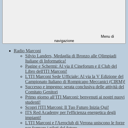
Menu di
navigazione
Radio Marconi
Silvio Landers, Medaglia di Bronzo alle Olimpiadi
Italiane di Informatica!
Pagine e Schermi: Al via il Cineforum e il Club del
Libro dell'ITI Marconi!
L'ITI Marconi Sede Ufficiale: Al via la V Edizione del
Campionato Italiano di Rompicapo Meccanici (CIRM)!
Successo e impegno: serata conclusiva delle attività del
Comitato Genitori
Primo giorno all’ITI Marconi: benvenuti ai nostri nuovi
studenti!
Scopri l'ITI Marconi: Il Tuo Futuro Inizia Qui!
ITS Red Academy per l'efficienza energetica degli
impianti!
L'ITI Marconi e l'Aeroclub di Verona uniscono le forze
per formare i piloti del futuro