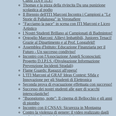
Classi 1DI e 1LE!
Thomas e la pizza della rivincita Da una punizione
scolastica al podio
Il Biennio dell'ITI Marconi Incontra i Campioni a "Le
Storie di Pallalunga" in Veronafiere
"Facciamo la pace" in scena con ITI Marconi e Liceo
Artistico
I Nostri Studenti Brillano ai Campionati di Badminton!
Orgoglio Marconi: Allievi Imbattibili, Juniores Tenaci!
Grazie al Dipartimento e al Prof. Longafeld!
Assemblea d'Istituto: Educazione Finanziaria per il
Futuro - Un successo condiviso!
Incontro con l'Associazione Angeli Sconosciuti:
Progetto D.I.P.I.S. (Divulgazione Informazione
Prevenzione Incidenti Stradali)
Flame Guards: Ragazzi all'opera!
L'ITI Marconi al GRAF Ideas Contest: Sfida e
Innovazione per gli Studenti di Elettronica
Seconda prova di evacuazione effettuata con successo!
Successo dei nostri studenti alle gare di scacchi
interscolastiche!
"Buongiorno, notte": Il cinema di Bellocchio e gli anni
di piombo
Incontro con il CNSAS: Sicurezza in Montagna
Contro la violenza di genere: il video realizzato dagli