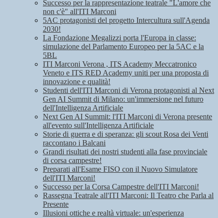
Successo per la rappresentazione teatrale "L'amore che
non c'è" all'ITI Marconi
5AC protagonisti del progetto Intercultura sull'Agenda
2030!
La Fondazione Megalizzi porta l'Europa in classe:
simulazione del Parlamento Europeo per la 5AC e la
5BL
ITI Marconi Verona , ITS Academy Meccatronico
Veneto e ITS RED Academy uniti per una proposta di
innovazione e qualità!
Studenti dell'ITI Marconi di Verona protagonisti al Next
Gen AI Summit di Milano: un'immersione nel futuro
dell'Intelligenza Artificiale
Next Gen AI Summit: l'ITI Marconi di Verona presente
all'evento sull'Intelligenza Artificiale
Storie di guerra e di speranza: gli scout Rosa dei Venti
raccontano i Balcani
Grandi risultati dei nostri studenti alla fase provinciale
di corsa campestre!
Preparati all'Esame FISO con il Nuovo Simulatore
dell'ITI Marconi!
Successo per la Corsa Campestre dell'ITI Marconi!
Rassegna Teatrale all'ITI Marconi: Il Teatro che Parla al
Presente
Illusioni ottiche e realtà virtuale: un'esperienza