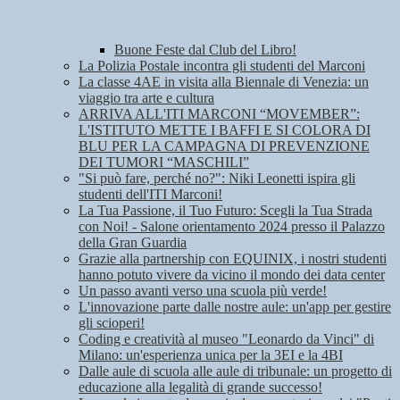
Buone Feste dal Club del Libro!
La Polizia Postale incontra gli studenti del Marconi
La classe 4AE in visita alla Biennale di Venezia: un
viaggio tra arte e cultura
ARRIVA ALL'ITI MARCONI “MOVEMBER”:
L'ISTITUTO METTE I BAFFI E SI COLORA DI
BLU PER LA CAMPAGNA DI PREVENZIONE
DEI TUMORI “MASCHILI”
"Si può fare, perché no?": Niki Leonetti ispira gli
studenti dell'ITI Marconi!
La Tua Passione, il Tuo Futuro: Scegli la Tua Strada
con Noi! - Salone orientamento 2024 presso il Palazzo
della Gran Guardia
Grazie alla partnership con EQUINIX, i nostri studenti
hanno potuto vivere da vicino il mondo dei data center
Un passo avanti verso una scuola più verde!
L'innovazione parte dalle nostre aule: un'app per gestire
gli scioperi!
Coding e creatività al museo "Leonardo da Vinci" di
Milano: un'esperienza unica per la 3EI e la 4BI
Dalle aule di scuola alle aule di tribunale: un progetto di
educazione alla legalità di grande successo!