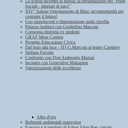
La scuola incontra la poesia: la presentazione dei "Poeti
Sociali - itinerari di pace"
XIV° Salone Orientamento di Illasi: un'opportunità per
costruire il futuro!
Uso stupefacenti e dimostrazione unità cinofila
Palazzo barbieri con Guglielmo Marconi
Consegna diploma ex studenti
GRAF Ideas Contest
Progetto Educazione Civica
Dal buio alla luce - ITI G.Marconi al teatro Camploy
Stefano Favotto
Confronto con Don Ambrogio Mazzai
Incontro con Geneviève Makaping
Valorizzazione delle eccellenze
Albo d'oro
Referenti ambientali supervisor
Il pozzo e il pendolo di Edgar Allan Poe: carceri