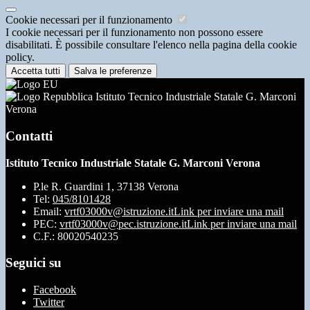
Cookie necessari per il funzionamento
I cookie necessari per il funzionamento non possono essere
disabilitati. È possibile consultare l'elenco nella pagina della cookie
policy.
Accetta tutti
Salva le preferenze
Istituto Tecnico Industriale Statale G. Marconi
Verona
Contatti
Istituto Tecnico Industriale Statale G. Marconi Verona
P.le R. Guardini 1, 37138 Verona
Tel:
045/8101428
Email:
vrtf03000v@istruzione.it
Link per inviare una mail
PEC:
vrtf03000v@pec.istruzione.it
Link per inviare una mail
C.F.: 80020540235
Seguici su
Facebook
Twitter