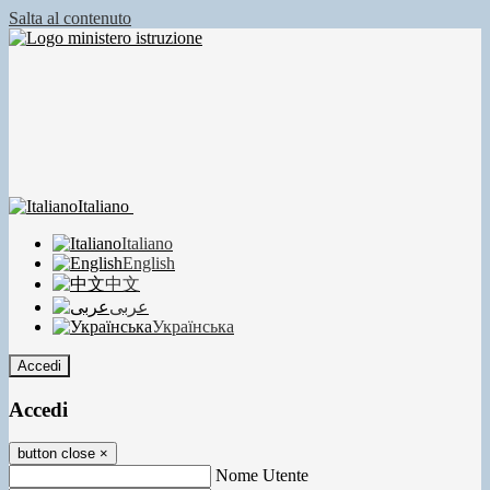
Salta al contenuto
Italiano
Italiano
English
中文
عربى
Українська
Accedi
Accedi
button close
×
Nome Utente