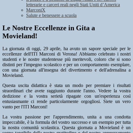
letterarie e carceri reali negli Stati Uniti d’America
MarconiX
Salute e benessere a scuola
Le Nostre Eccellenze in Gita a
Movieland!
La giornata di oggi, 29 aprile, ha avuto un sapore speciale per le
eccellenze dell'ITI Marconi di Verona! Abbiamo celebrato i nostri
studenti e le nostre studentesse più meritevoli, coloro che si sono
distinti per l'impegno scolastico e per un comportamento esemplare,
con una giornata all'insegna del divertimento e dell'adrenalina a
Movieland.
Questa uscita didattica è stata un modo per premiare i risultati
straordinari che avete raggiunto durante l'anno. Vedere la vostra
dedizione e la vostra serietà ripagate con un'esperienza così
entusiasmante ci rende particolarmente orgogliosi. Siete un vero
vanto per l'ITI Marconi!
La vostra passione per l'apprendimento, unita a una condotta
impeccabile, è la formula del vostro successo e un esempio per tutta
la nostra comunità scolastica. Questa giornata a Movieland è un
segno tangibile della nostra gratitudine e del nostro apprezzamento