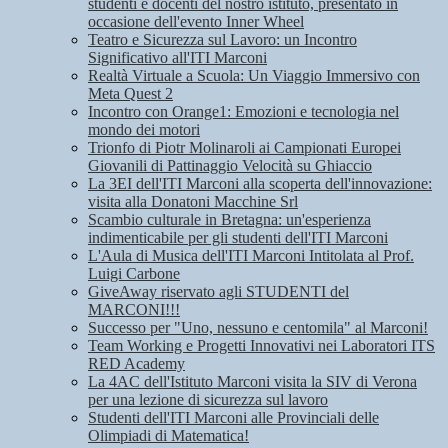
studenti e docenti del nostro istituto, presentato in
occasione dell'evento Inner Wheel
Teatro e Sicurezza sul Lavoro: un Incontro
Significativo all'ITI Marconi
Realtà Virtuale a Scuola: Un Viaggio Immersivo con
Meta Quest 2
Incontro con Orange1: Emozioni e tecnologia nel
mondo dei motori
Trionfo di Piotr Molinaroli ai Campionati Europei
Giovanili di Pattinaggio Velocità su Ghiaccio
La 3EI dell'ITI Marconi alla scoperta dell'innovazione:
visita alla Donatoni Macchine Srl
Scambio culturale in Bretagna: un'esperienza
indimenticabile per gli studenti dell'ITI Marconi
L'Aula di Musica dell'ITI Marconi Intitolata al Prof.
Luigi Carbone
GiveAway riservato agli STUDENTI del
MARCONI!!!
Successo per "Uno, nessuno e centomila" al Marconi!
Team Working e Progetti Innovativi nei Laboratori ITS
RED Academy
La 4AC dell'Istituto Marconi visita la SIV di Verona
per una lezione di sicurezza sul lavoro
Studenti dell'ITI Marconi alle Provinciali delle
Olimpiadi di Matematica!