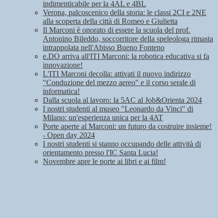
indimenticabile per la 4AL e 4BL
Verona, palcoscenico della storia: le classi 2CI e 2NE
alla scoperta della città di Romeo e Giulietta
Il Marconi è onorato di essere la scuola del prof.
Antonino Bileddo, soccorritore della speleologa rimasta
intrappolata nell'Abisso Bueno Fonteno
e.DO arriva all'ITI Marconi: la robotica educativa si fa
innovazione!
L'ITI Marconi decolla: attivati il nuovo indirizzo
"Conduzione del mezzo aereo" e il corso serale di
informatica!
Dalla scuola al lavoro: la 5AC al Job&Orienta 2024
I nostri studenti al museo "Leonardo da Vinci" di
Milano: un'esperienza unica per la 4AT
Porte aperte al Marconi: un futuro da costruire insieme!
- Open day 2024
I nostri studenti si stanno occupando delle attività di
orientamento presso l'IC Santa Lucia!
Novembre apre le porte ai libri e ai film!