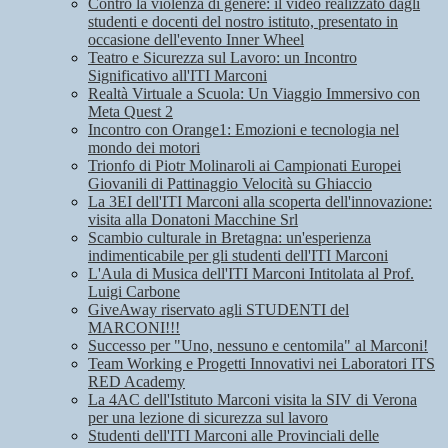
Contro la violenza di genere: il video realizzato dagli
studenti e docenti del nostro istituto, presentato in
occasione dell'evento Inner Wheel
Teatro e Sicurezza sul Lavoro: un Incontro
Significativo all'ITI Marconi
Realtà Virtuale a Scuola: Un Viaggio Immersivo con
Meta Quest 2
Incontro con Orange1: Emozioni e tecnologia nel
mondo dei motori
Trionfo di Piotr Molinaroli ai Campionati Europei
Giovanili di Pattinaggio Velocità su Ghiaccio
La 3EI dell'ITI Marconi alla scoperta dell'innovazione:
visita alla Donatoni Macchine Srl
Scambio culturale in Bretagna: un'esperienza
indimenticabile per gli studenti dell'ITI Marconi
L'Aula di Musica dell'ITI Marconi Intitolata al Prof.
Luigi Carbone
GiveAway riservato agli STUDENTI del
MARCONI!!!
Successo per "Uno, nessuno e centomila" al Marconi!
Team Working e Progetti Innovativi nei Laboratori ITS
RED Academy
La 4AC dell'Istituto Marconi visita la SIV di Verona
per una lezione di sicurezza sul lavoro
Studenti dell'ITI Marconi alle Provinciali delle