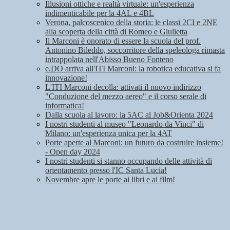
Illusioni ottiche e realtà virtuale: un'esperienza
indimenticabile per la 4AL e 4BL
Verona, palcoscenico della storia: le classi 2CI e 2NE
alla scoperta della città di Romeo e Giulietta
Il Marconi è onorato di essere la scuola del prof.
Antonino Bileddo, soccorritore della speleologa rimasta
intrappolata nell'Abisso Bueno Fonteno
e.DO arriva all'ITI Marconi: la robotica educativa si fa
innovazione!
L'ITI Marconi decolla: attivati il nuovo indirizzo
"Conduzione del mezzo aereo" e il corso serale di
informatica!
Dalla scuola al lavoro: la 5AC al Job&Orienta 2024
I nostri studenti al museo "Leonardo da Vinci" di
Milano: un'esperienza unica per la 4AT
Porte aperte al Marconi: un futuro da costruire insieme!
- Open day 2024
I nostri studenti si stanno occupando delle attività di
orientamento presso l'IC Santa Lucia!
Novembre apre le porte ai libri e ai film!