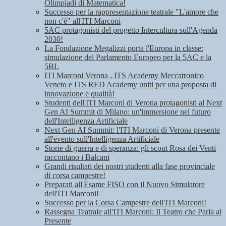
Olimpiadi di Matematica!
Successo per la rappresentazione teatrale "L'amore che
non c'è" all'ITI Marconi
5AC protagonisti del progetto Intercultura sull'Agenda
2030!
La Fondazione Megalizzi porta l'Europa in classe:
simulazione del Parlamento Europeo per la 5AC e la
5BL
ITI Marconi Verona , ITS Academy Meccatronico
Veneto e ITS RED Academy uniti per una proposta di
innovazione e qualità!
Studenti dell'ITI Marconi di Verona protagonisti al Next
Gen AI Summit di Milano: un'immersione nel futuro
dell'Intelligenza Artificiale
Next Gen AI Summit: l'ITI Marconi di Verona presente
all'evento sull'Intelligenza Artificiale
Storie di guerra e di speranza: gli scout Rosa dei Venti
raccontano i Balcani
Grandi risultati dei nostri studenti alla fase provinciale
di corsa campestre!
Preparati all'Esame FISO con il Nuovo Simulatore
dell'ITI Marconi!
Successo per la Corsa Campestre dell'ITI Marconi!
Rassegna Teatrale all'ITI Marconi: Il Teatro che Parla al
Presente