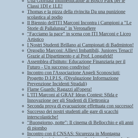
Una Giornata Indimenticabile al Bosco Park per le
Classi 1DI e 1LE!
Thomas e la pizza della rivincita Da una punizione
scolastica al podio
Il Biennio dell'ITI Marconi Incontra i Campioni a "Le
Storie di Pallalunga" in Veronafiere
"Facciamo la pace" in scena con ITI Marconi e Liceo
Artistico
I Nostri Studenti Brillano ai Campionati di Badminton!
Orgoglio Marconi: Allievi Imbattibili, Juniores Tenaci!
Grazie al Dipartimento e al Prof. Longafeld!
Assemblea d'Istituto: Educazione Finanziaria per il
Futuro - Un successo condiviso!
Incontro con l'Associazione Angeli Sconosciuti:
Progetto D.I.P.I.S. (Divulgazione Informazione
Prevenzione Incidenti Stradali)
Flame Guards: Ragazzi all'opera!
L'ITI Marconi al GRAF Ideas Contest: Sfida e
Innovazione per gli Studenti di Elettronica
Seconda prova di evacuazione effettuata con successo!
Successo dei nostri studenti alle gare di scacchi
interscolastiche!
"Buongiorno, notte": Il cinema di Bellocchio e gli anni
di piombo
Incontro con il CNSAS: Sicurezza in Montagna