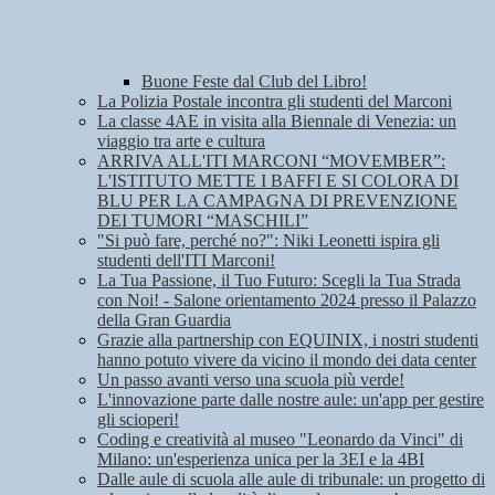
Buone Feste dal Club del Libro!
La Polizia Postale incontra gli studenti del Marconi
La classe 4AE in visita alla Biennale di Venezia: un
viaggio tra arte e cultura
ARRIVA ALL'ITI MARCONI “MOVEMBER”:
L'ISTITUTO METTE I BAFFI E SI COLORA DI
BLU PER LA CAMPAGNA DI PREVENZIONE
DEI TUMORI “MASCHILI”
"Si può fare, perché no?": Niki Leonetti ispira gli
studenti dell'ITI Marconi!
La Tua Passione, il Tuo Futuro: Scegli la Tua Strada
con Noi! - Salone orientamento 2024 presso il Palazzo
della Gran Guardia
Grazie alla partnership con EQUINIX, i nostri studenti
hanno potuto vivere da vicino il mondo dei data center
Un passo avanti verso una scuola più verde!
L'innovazione parte dalle nostre aule: un'app per gestire
gli scioperi!
Coding e creatività al museo "Leonardo da Vinci" di
Milano: un'esperienza unica per la 3EI e la 4BI
Dalle aule di scuola alle aule di tribunale: un progetto di