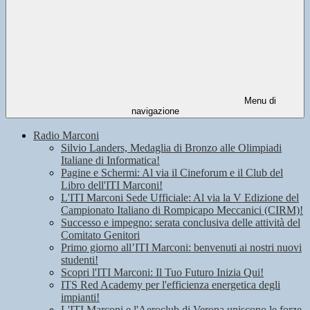
Menu di
navigazione
Radio Marconi
Silvio Landers, Medaglia di Bronzo alle Olimpiadi
Italiane di Informatica!
Pagine e Schermi: Al via il Cineforum e il Club del
Libro dell'ITI Marconi!
L'ITI Marconi Sede Ufficiale: Al via la V Edizione del
Campionato Italiano di Rompicapo Meccanici (CIRM)!
Successo e impegno: serata conclusiva delle attività del
Comitato Genitori
Primo giorno all’ITI Marconi: benvenuti ai nostri nuovi
studenti!
Scopri l'ITI Marconi: Il Tuo Futuro Inizia Qui!
ITS Red Academy per l'efficienza energetica degli
impianti!
L'ITI Marconi e l'Aeroclub di Verona uniscono le forze