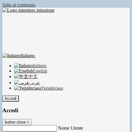
Salta al contenuto
Italiano
Italiano
English
中文
عربى
Українська
Accedi
Accedi
button close
×
Nome Utente