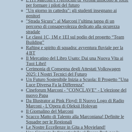
per formare i piloti del futuro
"Un giorno in cattedra": gli studenti insegnano ai
genitori
"Strada Sicura": al Marconi l’ultima tappa di un
percorso di consapevolezza dedicato alla sicurezza
stradale
Le classi 1C, 1M e 1EI sul podio del progetto “Team
Building”
Rafting e spirito di squadra: avventura fluviale per la
4 BT
Il Mercatino del Libro Usato: Dai una Nuova Vita ai
Tuoi Libri!
Cerimonia di Consegna degli Attestati Volkswagen
2025: I Nostri Tecnici del Futuro
Un Futuro Sostenibile Inizia a Scuola: Il Progetto "Una
Luce Diversa Fa la Differenza"
Cineforum Marconi - "CONCLAVE" - L'elezione del
nuovo Papa
Da Illustrator ai Pink Floyd: Il Nuovo Logo di Radio
Marconi - L'Opera di Oleksii Holovan
Il Giornalino del Marconi
Scacco Matto di Talento alla Marconiana! Definite le
Squadre per le Regionali
Le Nostre Eccellenze in Gita a Movieland!