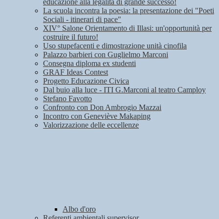
educazione alla legalità di grande successo!
La scuola incontra la poesia: la presentazione dei "Poeti
Sociali - itinerari di pace"
XIV° Salone Orientamento di Illasi: un'opportunità per
costruire il futuro!
Uso stupefacenti e dimostrazione unità cinofila
Palazzo barbieri con Guglielmo Marconi
Consegna diploma ex studenti
GRAF Ideas Contest
Progetto Educazione Civica
Dal buio alla luce - ITI G.Marconi al teatro Camploy
Stefano Favotto
Confronto con Don Ambrogio Mazzai
Incontro con Geneviève Makaping
Valorizzazione delle eccellenze
Albo d'oro
Referenti ambientali supervisor