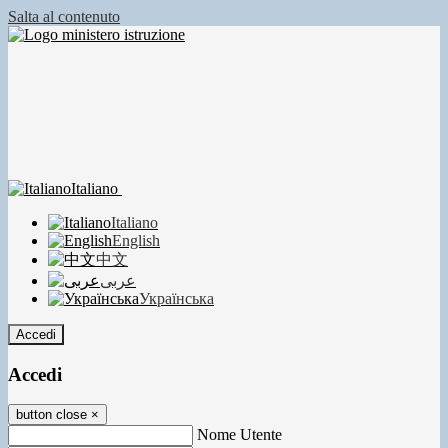
Salta al contenuto
Italiano
Italiano
English
中文
عربى
Українська
Accedi
Accedi
button close
×
Nome Utente