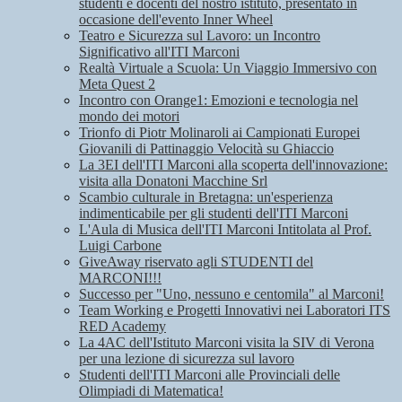
studenti e docenti del nostro istituto, presentato in
occasione dell'evento Inner Wheel
Teatro e Sicurezza sul Lavoro: un Incontro
Significativo all'ITI Marconi
Realtà Virtuale a Scuola: Un Viaggio Immersivo con
Meta Quest 2
Incontro con Orange1: Emozioni e tecnologia nel
mondo dei motori
Trionfo di Piotr Molinaroli ai Campionati Europei
Giovanili di Pattinaggio Velocità su Ghiaccio
La 3EI dell'ITI Marconi alla scoperta dell'innovazione:
visita alla Donatoni Macchine Srl
Scambio culturale in Bretagna: un'esperienza
indimenticabile per gli studenti dell'ITI Marconi
L'Aula di Musica dell'ITI Marconi Intitolata al Prof.
Luigi Carbone
GiveAway riservato agli STUDENTI del
MARCONI!!!
Successo per "Uno, nessuno e centomila" al Marconi!
Team Working e Progetti Innovativi nei Laboratori ITS
RED Academy
La 4AC dell'Istituto Marconi visita la SIV di Verona
per una lezione di sicurezza sul lavoro
Studenti dell'ITI Marconi alle Provinciali delle
Olimpiadi di Matematica!