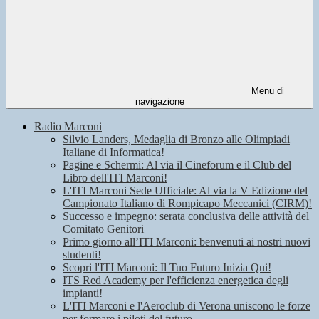
Menu di
navigazione
Radio Marconi
Silvio Landers, Medaglia di Bronzo alle Olimpiadi
Italiane di Informatica!
Pagine e Schermi: Al via il Cineforum e il Club del
Libro dell'ITI Marconi!
L'ITI Marconi Sede Ufficiale: Al via la V Edizione del
Campionato Italiano di Rompicapo Meccanici (CIRM)!
Successo e impegno: serata conclusiva delle attività del
Comitato Genitori
Primo giorno all’ITI Marconi: benvenuti ai nostri nuovi
studenti!
Scopri l'ITI Marconi: Il Tuo Futuro Inizia Qui!
ITS Red Academy per l'efficienza energetica degli
impianti!
L'ITI Marconi e l'Aeroclub di Verona uniscono le forze
per formare i piloti del futuro