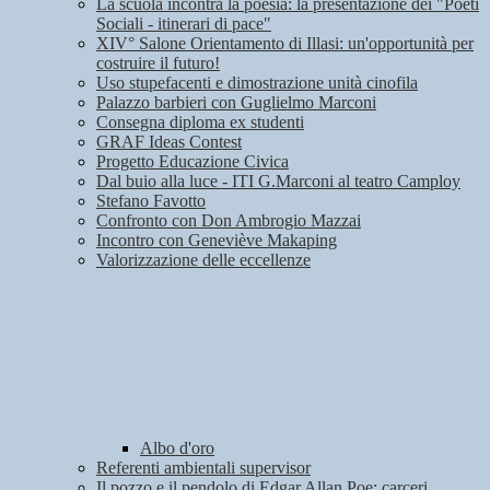
La scuola incontra la poesia: la presentazione dei "Poeti
Sociali - itinerari di pace"
XIV° Salone Orientamento di Illasi: un'opportunità per
costruire il futuro!
Uso stupefacenti e dimostrazione unità cinofila
Palazzo barbieri con Guglielmo Marconi
Consegna diploma ex studenti
GRAF Ideas Contest
Progetto Educazione Civica
Dal buio alla luce - ITI G.Marconi al teatro Camploy
Stefano Favotto
Confronto con Don Ambrogio Mazzai
Incontro con Geneviève Makaping
Valorizzazione delle eccellenze
Albo d'oro
Referenti ambientali supervisor
Il pozzo e il pendolo di Edgar Allan Poe: carceri