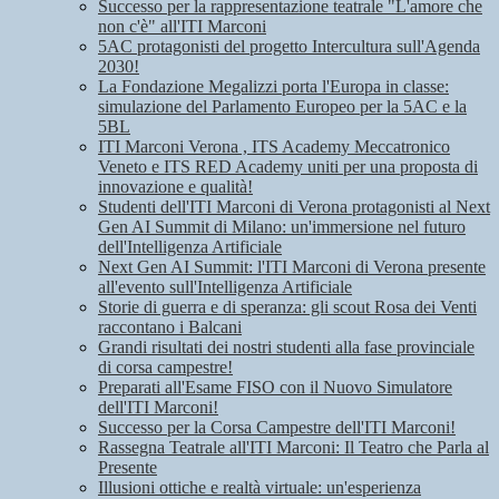
Successo per la rappresentazione teatrale "L'amore che
non c'è" all'ITI Marconi
5AC protagonisti del progetto Intercultura sull'Agenda
2030!
La Fondazione Megalizzi porta l'Europa in classe:
simulazione del Parlamento Europeo per la 5AC e la
5BL
ITI Marconi Verona , ITS Academy Meccatronico
Veneto e ITS RED Academy uniti per una proposta di
innovazione e qualità!
Studenti dell'ITI Marconi di Verona protagonisti al Next
Gen AI Summit di Milano: un'immersione nel futuro
dell'Intelligenza Artificiale
Next Gen AI Summit: l'ITI Marconi di Verona presente
all'evento sull'Intelligenza Artificiale
Storie di guerra e di speranza: gli scout Rosa dei Venti
raccontano i Balcani
Grandi risultati dei nostri studenti alla fase provinciale
di corsa campestre!
Preparati all'Esame FISO con il Nuovo Simulatore
dell'ITI Marconi!
Successo per la Corsa Campestre dell'ITI Marconi!
Rassegna Teatrale all'ITI Marconi: Il Teatro che Parla al
Presente
Illusioni ottiche e realtà virtuale: un'esperienza