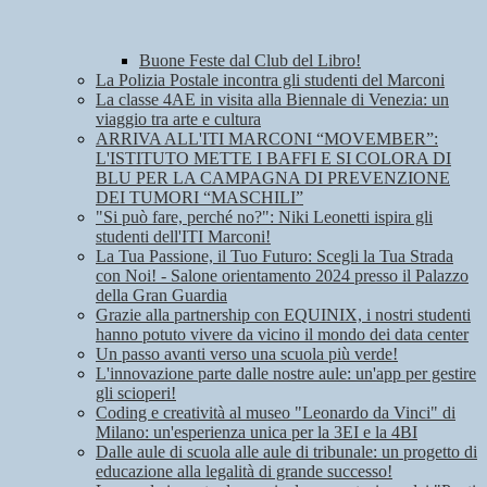
Buone Feste dal Club del Libro!
La Polizia Postale incontra gli studenti del Marconi
La classe 4AE in visita alla Biennale di Venezia: un
viaggio tra arte e cultura
ARRIVA ALL'ITI MARCONI “MOVEMBER”:
L'ISTITUTO METTE I BAFFI E SI COLORA DI
BLU PER LA CAMPAGNA DI PREVENZIONE
DEI TUMORI “MASCHILI”
"Si può fare, perché no?": Niki Leonetti ispira gli
studenti dell'ITI Marconi!
La Tua Passione, il Tuo Futuro: Scegli la Tua Strada
con Noi! - Salone orientamento 2024 presso il Palazzo
della Gran Guardia
Grazie alla partnership con EQUINIX, i nostri studenti
hanno potuto vivere da vicino il mondo dei data center
Un passo avanti verso una scuola più verde!
L'innovazione parte dalle nostre aule: un'app per gestire
gli scioperi!
Coding e creatività al museo "Leonardo da Vinci" di
Milano: un'esperienza unica per la 3EI e la 4BI
Dalle aule di scuola alle aule di tribunale: un progetto di
educazione alla legalità di grande successo!