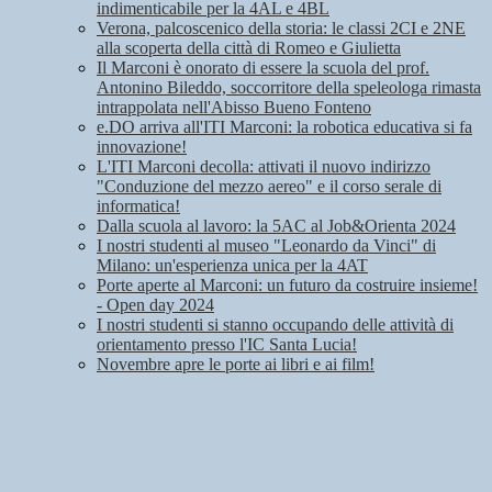
indimenticabile per la 4AL e 4BL
Verona, palcoscenico della storia: le classi 2CI e 2NE
alla scoperta della città di Romeo e Giulietta
Il Marconi è onorato di essere la scuola del prof.
Antonino Bileddo, soccorritore della speleologa rimasta
intrappolata nell'Abisso Bueno Fonteno
e.DO arriva all'ITI Marconi: la robotica educativa si fa
innovazione!
L'ITI Marconi decolla: attivati il nuovo indirizzo
"Conduzione del mezzo aereo" e il corso serale di
informatica!
Dalla scuola al lavoro: la 5AC al Job&Orienta 2024
I nostri studenti al museo "Leonardo da Vinci" di
Milano: un'esperienza unica per la 4AT
Porte aperte al Marconi: un futuro da costruire insieme!
- Open day 2024
I nostri studenti si stanno occupando delle attività di
orientamento presso l'IC Santa Lucia!
Novembre apre le porte ai libri e ai film!