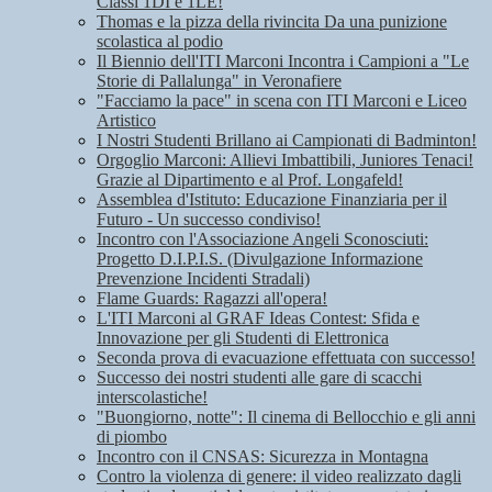
Classi 1DI e 1LE!
Thomas e la pizza della rivincita Da una punizione
scolastica al podio
Il Biennio dell'ITI Marconi Incontra i Campioni a "Le
Storie di Pallalunga" in Veronafiere
"Facciamo la pace" in scena con ITI Marconi e Liceo
Artistico
I Nostri Studenti Brillano ai Campionati di Badminton!
Orgoglio Marconi: Allievi Imbattibili, Juniores Tenaci!
Grazie al Dipartimento e al Prof. Longafeld!
Assemblea d'Istituto: Educazione Finanziaria per il
Futuro - Un successo condiviso!
Incontro con l'Associazione Angeli Sconosciuti:
Progetto D.I.P.I.S. (Divulgazione Informazione
Prevenzione Incidenti Stradali)
Flame Guards: Ragazzi all'opera!
L'ITI Marconi al GRAF Ideas Contest: Sfida e
Innovazione per gli Studenti di Elettronica
Seconda prova di evacuazione effettuata con successo!
Successo dei nostri studenti alle gare di scacchi
interscolastiche!
"Buongiorno, notte": Il cinema di Bellocchio e gli anni
di piombo
Incontro con il CNSAS: Sicurezza in Montagna
Contro la violenza di genere: il video realizzato dagli