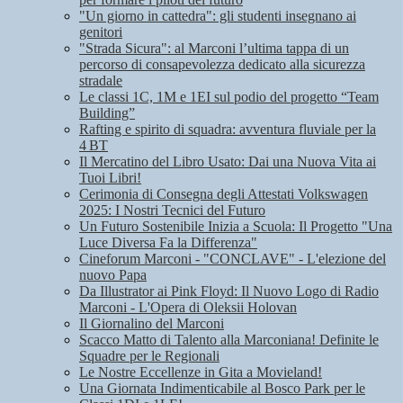
"Un giorno in cattedra": gli studenti insegnano ai
genitori
"Strada Sicura": al Marconi l’ultima tappa di un
percorso di consapevolezza dedicato alla sicurezza
stradale
Le classi 1C, 1M e 1EI sul podio del progetto “Team
Building”
Rafting e spirito di squadra: avventura fluviale per la
4 BT
Il Mercatino del Libro Usato: Dai una Nuova Vita ai
Tuoi Libri!
Cerimonia di Consegna degli Attestati Volkswagen
2025: I Nostri Tecnici del Futuro
Un Futuro Sostenibile Inizia a Scuola: Il Progetto "Una
Luce Diversa Fa la Differenza"
Cineforum Marconi - "CONCLAVE" - L'elezione del
nuovo Papa
Da Illustrator ai Pink Floyd: Il Nuovo Logo di Radio
Marconi - L'Opera di Oleksii Holovan
Il Giornalino del Marconi
Scacco Matto di Talento alla Marconiana! Definite le
Squadre per le Regionali
Le Nostre Eccellenze in Gita a Movieland!
Una Giornata Indimenticabile al Bosco Park per le