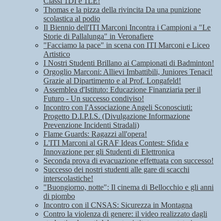
Classi 1DI e 1LE!
Thomas e la pizza della rivincita Da una punizione
scolastica al podio
Il Biennio dell'ITI Marconi Incontra i Campioni a "Le
Storie di Pallalunga" in Veronafiere
"Facciamo la pace" in scena con ITI Marconi e Liceo
Artistico
I Nostri Studenti Brillano ai Campionati di Badminton!
Orgoglio Marconi: Allievi Imbattibili, Juniores Tenaci!
Grazie al Dipartimento e al Prof. Longafeld!
Assemblea d'Istituto: Educazione Finanziaria per il
Futuro - Un successo condiviso!
Incontro con l'Associazione Angeli Sconosciuti:
Progetto D.I.P.I.S. (Divulgazione Informazione
Prevenzione Incidenti Stradali)
Flame Guards: Ragazzi all'opera!
L'ITI Marconi al GRAF Ideas Contest: Sfida e
Innovazione per gli Studenti di Elettronica
Seconda prova di evacuazione effettuata con successo!
Successo dei nostri studenti alle gare di scacchi
interscolastiche!
"Buongiorno, notte": Il cinema di Bellocchio e gli anni
di piombo
Incontro con il CNSAS: Sicurezza in Montagna
Contro la violenza di genere: il video realizzato dagli