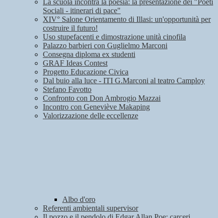
La scuola incontra la poesia: la presentazione dei "Poeti
Sociali - itinerari di pace"
XIV° Salone Orientamento di Illasi: un'opportunità per
costruire il futuro!
Uso stupefacenti e dimostrazione unità cinofila
Palazzo barbieri con Guglielmo Marconi
Consegna diploma ex studenti
GRAF Ideas Contest
Progetto Educazione Civica
Dal buio alla luce - ITI G.Marconi al teatro Camploy
Stefano Favotto
Confronto con Don Ambrogio Mazzai
Incontro con Geneviève Makaping
Valorizzazione delle eccellenze
Albo d'oro
Referenti ambientali supervisor
Il pozzo e il pendolo di Edgar Allan Poe: carceri