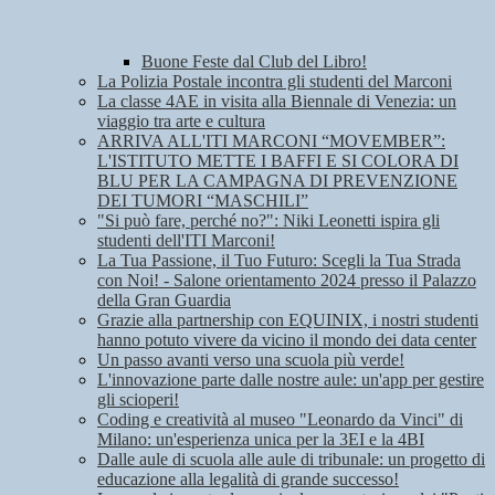
Buone Feste dal Club del Libro!
La Polizia Postale incontra gli studenti del Marconi
La classe 4AE in visita alla Biennale di Venezia: un
viaggio tra arte e cultura
ARRIVA ALL'ITI MARCONI “MOVEMBER”:
L'ISTITUTO METTE I BAFFI E SI COLORA DI
BLU PER LA CAMPAGNA DI PREVENZIONE
DEI TUMORI “MASCHILI”
"Si può fare, perché no?": Niki Leonetti ispira gli
studenti dell'ITI Marconi!
La Tua Passione, il Tuo Futuro: Scegli la Tua Strada
con Noi! - Salone orientamento 2024 presso il Palazzo
della Gran Guardia
Grazie alla partnership con EQUINIX, i nostri studenti
hanno potuto vivere da vicino il mondo dei data center
Un passo avanti verso una scuola più verde!
L'innovazione parte dalle nostre aule: un'app per gestire
gli scioperi!
Coding e creatività al museo "Leonardo da Vinci" di
Milano: un'esperienza unica per la 3EI e la 4BI
Dalle aule di scuola alle aule di tribunale: un progetto di
educazione alla legalità di grande successo!