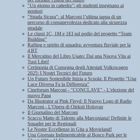
"Un giorno in cattedra": gli studenti insegnano ai
genitori
"Strada Sicura": al Marconi l’ultima tappa di un
percorso di consapevolezza dedicato alla sicurezza
stradale
Le classi 1C, 1M e 1EI sul podio del progetto “Team
Building”
Rafting e spirito di squadra: avventura fluviale per la
4 BT
Il Mercatino del Libro Usato: Dai una Nuova Vita ai
Tuoi Libri!
Cerimonia di Consegna degli Attestati Volkswagen
2025: I Nostri Tecnici del Futuro
Un Futuro Sostenibile Inizia a Scuola: Il Progetto "Una
Luce Diversa Fa la Differenza"
Cineforum Marconi - "CONCLAVE" - L'elezione del
nuovo Papa
Da Illustrator ai Pink Floyd: Il Nuovo Logo di Radio
Marconi - L'Opera di Oleksii Holovan
Il Giornalino del Marconi
Scacco Matto di Talento alla Marconiana! Definite le
Squadre per le Regionali
Le Nostre Eccellenze in Gita a Movieland!
Una Giornata Indimenticabile al Bosco Park per le