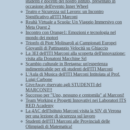
studenti e docenti del nostro istituto, presentato in
occasione dell'evento Inner Wheel
Teatro e Sicurezza sul Lavoro: un Incontro
Significativo all'ITI Marconi
Realtà Virtuale a Scuola: Un Viaggio Immersivo con
Meta Quest 2
Incontro con Orange1: Emozioni e tecnologia nel
mondo dei motori
Trionfo di Piotr Molinaroli ai Campionati Europei
Giovanili di Pattinaggio Velocità su Ghiaccio
La 3EI dell'ITI Marconi alla scoperta dell'innovazione:
visita alla Donatoni Macchine Srl
Scambio culturale in Bretagna: un'esperienza
indimenticabile per gli studenti dell'ITI Marconi
L'Aula di Musica dell'ITI Marconi Intitolata al Prof.
Luigi Carbone
GiveAway riservato agli STUDENTI del
MARCONI!!!
Successo per "Uno, nessuno e centomila" al Marconi!
Team Working e Progetti Innovativi nei Laboratori ITS
RED Academy
La 4AC dell'Istituto Marconi visita la SIV di Verona
per una lezione di sicurezza sul lavoro
Studenti dell'ITI Marconi alle Provinciali delle
Olimpiadi di Matematica!