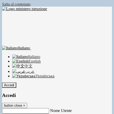
Salta al contenuto
Italiano
Italiano
English
中文
عربى
Українська
Accedi
Accedi
button close
×
Nome Utente