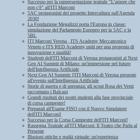
Successo per la rappresentazione teatrale "L'amore che
non c'è" all'ITI Marconi
5AC protagonisti del progetto Intercultura sull'Agenda
2030!
La Fondazione Megalizzi porta l'Europa in classe:
simulazione del Parlamento Europeo per la 5AC e la
5BL
ITI Marconi Verona , ITS Academy Meccatronico
Veneto e ITS RED Academy uniti per una proposta di
innovazione e qualità!
Studenti dell'ITI Marconi di Verona protagonisti al Next
Gen AI Summit di Milano: un'immersione nel futuro
dell'Intelligenza Artificiale
Next Gen AI Summit: l'ITI Marconi di Verona presente
all'evento sull'Intelligenza Artificiale
Storie di guerra e di speranza: gli scout Rosa dei Venti
raccontano i Balcani
Grandi risultati dei nostri studenti alla fase provinciale
di corsa campestre!
Preparati all'Esame FISO con il Nuovo Simulatore
dell'ITI Marconi!
Successo per la Corsa Campestre dell'ITI Marconi!
Rassegna Teatrale all'ITI Marconi: Il Teatro che Parla al
Presente
Illusioni ottiche e realtà virtuale: un'esperienza