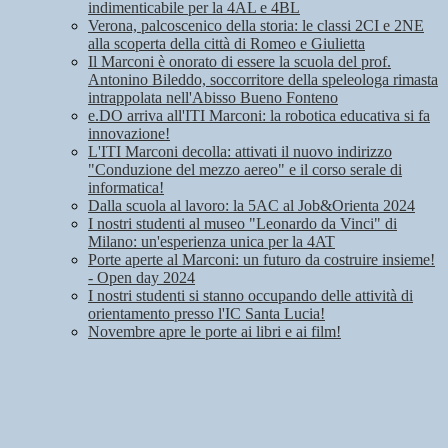
indimenticabile per la 4AL e 4BL
Verona, palcoscenico della storia: le classi 2CI e 2NE
alla scoperta della città di Romeo e Giulietta
Il Marconi è onorato di essere la scuola del prof.
Antonino Bileddo, soccorritore della speleologa rimasta
intrappolata nell'Abisso Bueno Fonteno
e.DO arriva all'ITI Marconi: la robotica educativa si fa
innovazione!
L'ITI Marconi decolla: attivati il nuovo indirizzo
"Conduzione del mezzo aereo" e il corso serale di
informatica!
Dalla scuola al lavoro: la 5AC al Job&Orienta 2024
I nostri studenti al museo "Leonardo da Vinci" di
Milano: un'esperienza unica per la 4AT
Porte aperte al Marconi: un futuro da costruire insieme!
- Open day 2024
I nostri studenti si stanno occupando delle attività di
orientamento presso l'IC Santa Lucia!
Novembre apre le porte ai libri e ai film!