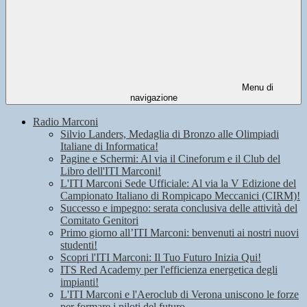
Menu di
navigazione
Radio Marconi
Silvio Landers, Medaglia di Bronzo alle Olimpiadi
Italiane di Informatica!
Pagine e Schermi: Al via il Cineforum e il Club del
Libro dell'ITI Marconi!
L'ITI Marconi Sede Ufficiale: Al via la V Edizione del
Campionato Italiano di Rompicapo Meccanici (CIRM)!
Successo e impegno: serata conclusiva delle attività del
Comitato Genitori
Primo giorno all’ITI Marconi: benvenuti ai nostri nuovi
studenti!
Scopri l'ITI Marconi: Il Tuo Futuro Inizia Qui!
ITS Red Academy per l'efficienza energetica degli
impianti!
L'ITI Marconi e l'Aeroclub di Verona uniscono le forze
per formare i piloti del futuro