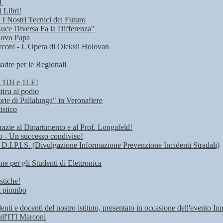
T
 Libri!
I Nostri Tecnici del Futuro
Luce Diversa Fa la Differenza"
uovo Papa
rconi - L'Opera di Oleksii Holovan
adre per le Regionali
i 1DI e 1LE!
tica al podio
rie di Pallalunga" in Veronafiere
istico
razie al Dipartimento e al Prof. Longafeld!
ro - Un successo condiviso!
 D.I.P.I.S. (Divulgazione Informazione Prevenzione Incidenti Stradali)
 per gli Studenti di Elettronica
stiche!
di piombo
denti e docenti del nostro istituto, presentato in occasione dell'evento I
all'ITI Marconi