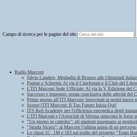
Campo di ricerca per le pagine del sito
Radio Marconi
Silvio Landers, Medaglia di Bronzo alle Olimpiadi Italian
Pagine e Schermi: Al via il Cineforum e il Club del Libro
L'ITI Marconi Sede Ufficiale: Al via la V Edizione del
Successo e impegno: serata conclusiva delle attività del 
Primo giorno all’ITI Marconi: benvenuti ai nostri nuovi s
Scopri l'ITI Marconi: Il Tuo Futuro Inizia Qui!
ITS Red Academy per l'efficienza energetica degli impian
L'ITI Marconi e l'Aeroclub di Verona uniscono le forze pe
"Un giorno in cattedra": gli studenti insegnano ai genitori
"Strada Sicura": al Marconi l’ultima tappa di un percorso
Le classi 1C, 1M e 1EI sul podio del progetto “Team Bui