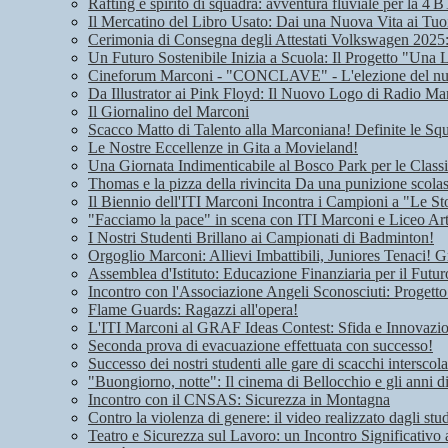
Rafting e spirito di squadra: avventura fluviale per la 4 B
Il Mercatino del Libro Usato: Dai una Nuova Vita ai Tuoi
Cerimonia di Consegna degli Attestati Volkswagen 2025: 
Un Futuro Sostenibile Inizia a Scuola: Il Progetto "Una 
Cineforum Marconi - "CONCLAVE" - L'elezione del n
Da Illustrator ai Pink Floyd: Il Nuovo Logo di Radio Ma
Il Giornalino del Marconi
Scacco Matto di Talento alla Marconiana! Definite le Squ
Le Nostre Eccellenze in Gita a Movieland!
Una Giornata Indimenticabile al Bosco Park per le Class
Thomas e la pizza della rivincita Da una punizione scolas
Il Biennio dell'ITI Marconi Incontra i Campioni a "Le Sto
"Facciamo la pace" in scena con ITI Marconi e Liceo Art
I Nostri Studenti Brillano ai Campionati di Badminton!
Orgoglio Marconi: Allievi Imbattibili, Juniores Tenaci! G
Assemblea d'Istituto: Educazione Finanziaria per il Futu
Incontro con l'Associazione Angeli Sconosciuti: Progetto
Flame Guards: Ragazzi all'opera!
L'ITI Marconi al GRAF Ideas Contest: Sfida e Innovazione
Seconda prova di evacuazione effettuata con successo!
Successo dei nostri studenti alle gare di scacchi interscola
"Buongiorno, notte": Il cinema di Bellocchio e gli anni 
Incontro con il CNSAS: Sicurezza in Montagna
Contro la violenza di genere: il video realizzato dagli stu
Teatro e Sicurezza sul Lavoro: un Incontro Significativo 