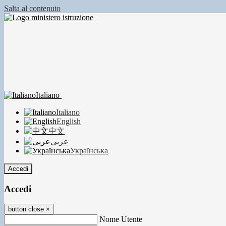
Salta al contenuto
Italiano
Italiano
English
中文
عربى
Українська
Accedi
Accedi
button close
×
Nome Utente