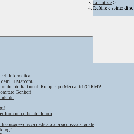
Le notizie
>
Rafting e spirito di s
e di Informatica!
 dell'ITI Marconi!
 Campionato Italiano di Rompicapo Meccanici (CIRM)!
Comitato Genitori
tudenti!
ti!
r formare i piloti del futuro
 di consapevolezza dedicato alla sicurezza stradale
lding”