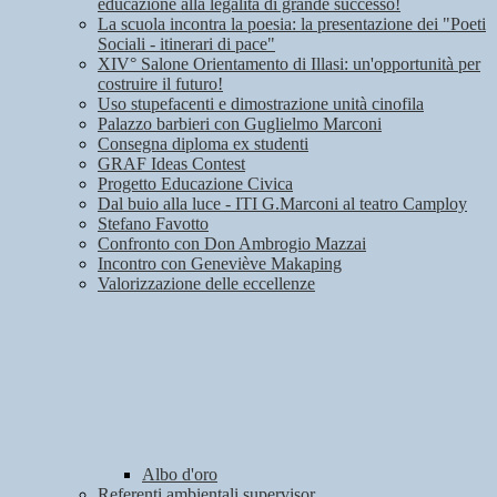
educazione alla legalità di grande successo!
La scuola incontra la poesia: la presentazione dei "Poeti
Sociali - itinerari di pace"
XIV° Salone Orientamento di Illasi: un'opportunità per
costruire il futuro!
Uso stupefacenti e dimostrazione unità cinofila
Palazzo barbieri con Guglielmo Marconi
Consegna diploma ex studenti
GRAF Ideas Contest
Progetto Educazione Civica
Dal buio alla luce - ITI G.Marconi al teatro Camploy
Stefano Favotto
Confronto con Don Ambrogio Mazzai
Incontro con Geneviève Makaping
Valorizzazione delle eccellenze
Albo d'oro
Referenti ambientali supervisor