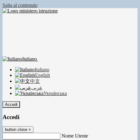
Salta al contenuto
Italiano
Italiano
English
中文
عربى
Українська
Accedi
Accedi
button close
×
Nome Utente