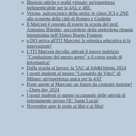
Illusioni ottiche e realtà virtuale: un'esperienza
indimenticabile per la 4AL e 4BL
Verona, palcoscenico della storia: le classi 2CI e 2NE
alla scoperta della città di Romeo e Giulietta
Il Marconi è onorato di essere la scuola del prof.
Antonino Bileddo, soccorritore della speleologa rimasta
intrappolata nell'Abisso Bueno Fonteno
e.DO arriva all'ITI Marconi: la robotica educativa si fa
innovazione!
L'ITI Marconi decolla: attivati il nuovo indirizzo
"Conduzione del mezzo aereo" e il corso serale di
informatica!
Dalla scuola al lavoro: la 5AC al Job&Orienta 2024
I nostri studenti al museo "Leonardo da Vinci" di
Milano: un'esperienza unica per la 4AT
Porte aperte al Marconi: un futuro da costruire insieme!
- Open day 2024
I nostri studenti si stanno occupando delle attività di
orientamento presso l'IC Santa Lucia!
Novembre apre le porte ai libri e ai film!