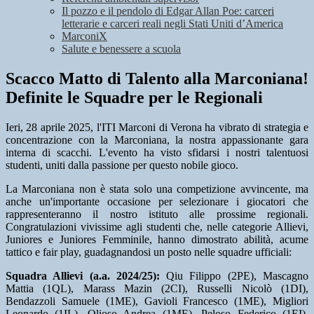
Il pozzo e il pendolo di Edgar Allan Poe: carceri
letterarie e carceri reali negli Stati Uniti d’America
MarconiX
Salute e benessere a scuola
Scacco Matto di Talento alla Marconiana!
Definite le Squadre per le Regionali
Ieri, 28 aprile 2025, l'ITI Marconi di Verona ha vibrato di strategia e
concentrazione con la Marconiana, la nostra appassionante gara
interna di scacchi. L'evento ha visto sfidarsi i nostri talentuosi
studenti, uniti dalla passione per questo nobile gioco.
La Marconiana non è stata solo una competizione avvincente, ma
anche un'importante occasione per selezionare i giocatori che
rappresenteranno il nostro istituto alle prossime regionali.
Congratulazioni vivissime agli studenti che, nelle categorie Allievi,
Juniores e Juniores Femminile, hanno dimostrato abilità, acume
tattico e fair play, guadagnandosi un posto nelle squadre ufficiali:
Squadra Allievi (a.a. 2024/25):
Qiu Filippo (2PE), Mascagno
Mattia (1QL), Marass Mazin (2CI), Russelli Nicolò (1DI),
Bendazzoli Samuele (1ME), Gavioli Francesco (1ME), Migliori
Leonardo (1IL), Olioso Andrea (1ME), Peloso Federico (1EI),