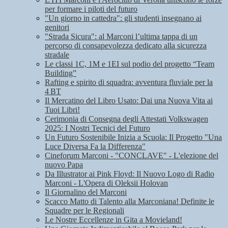
per formare i piloti del futuro
"Un giorno in cattedra": gli studenti insegnano ai
genitori
"Strada Sicura": al Marconi l’ultima tappa di un
percorso di consapevolezza dedicato alla sicurezza
stradale
Le classi 1C, 1M e 1EI sul podio del progetto “Team
Building”
Rafting e spirito di squadra: avventura fluviale per la
4 BT
Il Mercatino del Libro Usato: Dai una Nuova Vita ai
Tuoi Libri!
Cerimonia di Consegna degli Attestati Volkswagen
2025: I Nostri Tecnici del Futuro
Un Futuro Sostenibile Inizia a Scuola: Il Progetto "Una
Luce Diversa Fa la Differenza"
Cineforum Marconi - "CONCLAVE" - L'elezione del
nuovo Papa
Da Illustrator ai Pink Floyd: Il Nuovo Logo di Radio
Marconi - L'Opera di Oleksii Holovan
Il Giornalino del Marconi
Scacco Matto di Talento alla Marconiana! Definite le
Squadre per le Regionali
Le Nostre Eccellenze in Gita a Movieland!