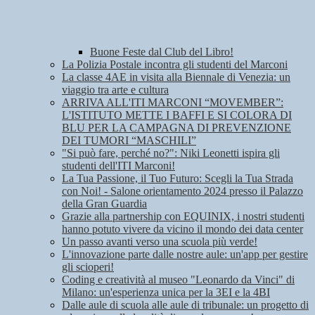
Buone Feste dal Club del Libro!
La Polizia Postale incontra gli studenti del Marconi
La classe 4AE in visita alla Biennale di Venezia: un
viaggio tra arte e cultura
ARRIVA ALL'ITI MARCONI “MOVEMBER”:
L'ISTITUTO METTE I BAFFI E SI COLORA DI
BLU PER LA CAMPAGNA DI PREVENZIONE
DEI TUMORI “MASCHILI”
"Si può fare, perché no?": Niki Leonetti ispira gli
studenti dell'ITI Marconi!
La Tua Passione, il Tuo Futuro: Scegli la Tua Strada
con Noi! - Salone orientamento 2024 presso il Palazzo
della Gran Guardia
Grazie alla partnership con EQUINIX, i nostri studenti
hanno potuto vivere da vicino il mondo dei data center
Un passo avanti verso una scuola più verde!
L'innovazione parte dalle nostre aule: un'app per gestire
gli scioperi!
Coding e creatività al museo "Leonardo da Vinci" di
Milano: un'esperienza unica per la 3EI e la 4BI
Dalle aule di scuola alle aule di tribunale: un progetto di