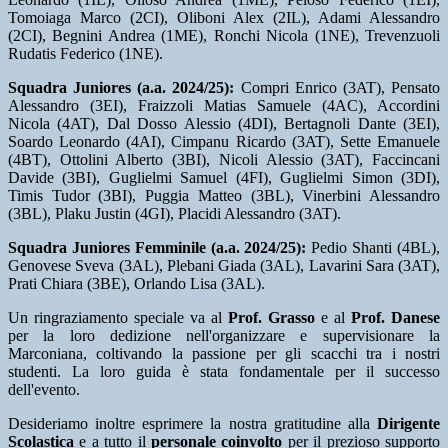
Tomoiaga Marco (2CI), Oliboni Alex (2IL), Adami Alessandro
(2CI), Begnini Andrea (1ME), Ronchi Nicola (1NE), Trevenzuoli
Rudatis Federico (1NE).
Squadra Juniores (a.a. 2024/25):
Compri Enrico (3AT), Pensato
Alessandro (3EI), Fraizzoli Matias Samuele (4AC), Accordini
Nicola (4AT), Dal Dosso Alessio (4DI), Bertagnoli Dante (3EI),
Soardo Leonardo (4AI), Cimpanu Ricardo (3AT), Sette Emanuele
(4BT), Ottolini Alberto (3BI), Nicoli Alessio (3AT), Faccincani
Davide (3BI), Guglielmi Samuel (4FI), Guglielmi Simon (3DI),
Timis Tudor (3BI), Puggia Matteo (3BL), Vinerbini Alessandro
(3BL), Plaku Justin (4GI), Placidi Alessandro (3AT).
Squadra Juniores Femminile (a.a. 2024/25):
Pedio Shanti (4BL),
Genovese Sveva (3AL), Plebani Giada (3AL), Lavarini Sara (3AT),
Prati Chiara (3BE), Orlando Lisa (3AL).
Un ringraziamento speciale va al
Prof. Grasso
e al
Prof. Danese
per la loro dedizione nell'organizzare e supervisionare la
Marconiana, coltivando la passione per gli scacchi tra i nostri
studenti. La loro guida è stata fondamentale per il successo
dell'evento.
Desideriamo inoltre esprimere la nostra gratitudine alla
Dirigente
Scolastica
e a tutto il
personale coinvolto
per il prezioso supporto