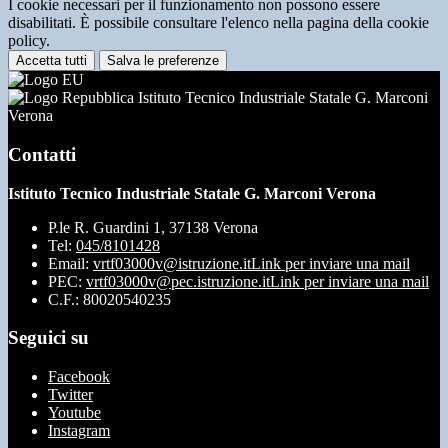
I cookie necessari per il funzionamento non possono essere
disabilitati. È possibile consultare l'elenco nella pagina della cookie
policy.
Accetta tutti
Salva le preferenze
Istituto Tecnico Industriale Statale G. Marconi
Verona
Contatti
Istituto Tecnico Industriale Statale G. Marconi Verona
P.le R. Guardini 1, 37138 Verona
Tel:
045/8101428
Email:
vrtf03000v@istruzione.it
Link per inviare una mail
PEC:
vrtf03000v@pec.istruzione.it
Link per inviare una mail
C.F.: 80020540235
Seguici su
Facebook
Twitter
Youtube
Instagram