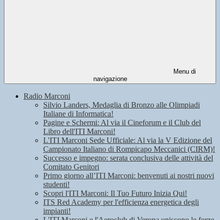
Menu di
navigazione
Radio Marconi
Silvio Landers, Medaglia di Bronzo alle Olimpiadi
Italiane di Informatica!
Pagine e Schermi: Al via il Cineforum e il Club del
Libro dell'ITI Marconi!
L'ITI Marconi Sede Ufficiale: Al via la V Edizione del
Campionato Italiano di Rompicapo Meccanici (CIRM)!
Successo e impegno: serata conclusiva delle attività del
Comitato Genitori
Primo giorno all’ITI Marconi: benvenuti ai nostri nuovi
studenti!
Scopri l'ITI Marconi: Il Tuo Futuro Inizia Qui!
ITS Red Academy per l'efficienza energetica degli
impianti!
L'ITI Marconi e l'Aeroclub di Verona uniscono le forze