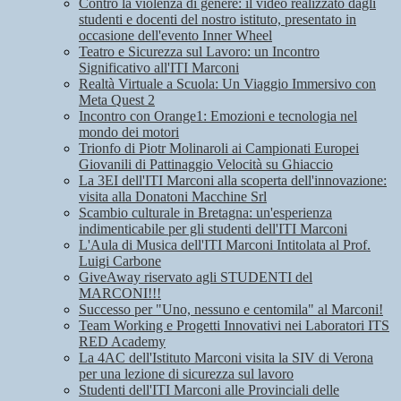
Contro la violenza di genere: il video realizzato dagli
studenti e docenti del nostro istituto, presentato in
occasione dell'evento Inner Wheel
Teatro e Sicurezza sul Lavoro: un Incontro
Significativo all'ITI Marconi
Realtà Virtuale a Scuola: Un Viaggio Immersivo con
Meta Quest 2
Incontro con Orange1: Emozioni e tecnologia nel
mondo dei motori
Trionfo di Piotr Molinaroli ai Campionati Europei
Giovanili di Pattinaggio Velocità su Ghiaccio
La 3EI dell'ITI Marconi alla scoperta dell'innovazione:
visita alla Donatoni Macchine Srl
Scambio culturale in Bretagna: un'esperienza
indimenticabile per gli studenti dell'ITI Marconi
L'Aula di Musica dell'ITI Marconi Intitolata al Prof.
Luigi Carbone
GiveAway riservato agli STUDENTI del
MARCONI!!!
Successo per "Uno, nessuno e centomila" al Marconi!
Team Working e Progetti Innovativi nei Laboratori ITS
RED Academy
La 4AC dell'Istituto Marconi visita la SIV di Verona
per una lezione di sicurezza sul lavoro
Studenti dell'ITI Marconi alle Provinciali delle