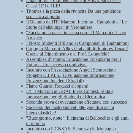
Una Giornata Indimenticabile al Bosco Park per le
Classi 1DI e 1LE!
Thomas e la pizza della rivincita Da una punizione
scolastica al podio
Il Biennio dell'ITI Marconi Incontra i Campioni a "Le
Storie di Pallalunga" in Veronafiere
"Facciamo la pace" in scena con ITI Marconi e Liceo
Artistico
I Nostri Studenti Brillano ai Campionati di Badminton!
Orgoglio Marconi: Allievi Imbattibili, Juniores Tenaci!
Grazie al Dipartimento e al Prof. Longafeld!
Assemblea d'Istituto: Educazione Finanziaria per il
Futuro - Un successo condiviso!
Incontro con l'Associazione Angeli Sconosciuti:
Progetto D.I.P.I.S. (Divulgazione Informazione
Prevenzione Incidenti Stradali)
Flame Guards: Ragazzi all'opera!
L'ITI Marconi al GRAF Ideas Contest: Sfida e
Innovazione per gli Studenti di Elettronica
Seconda prova di evacuazione effettuata con successo!
Successo dei nostri studenti alle gare di scacchi
interscolastiche!
"Buongiorno, notte": Il cinema di Bellocchio e gli anni
di piombo
Incontro con il CNSAS: Sicurezza in Montagna