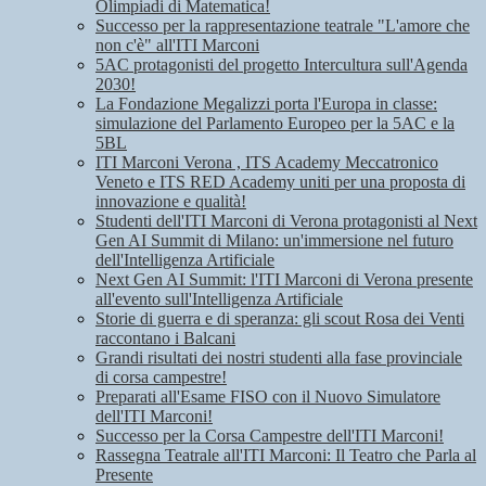
Olimpiadi di Matematica!
Successo per la rappresentazione teatrale "L'amore che
non c'è" all'ITI Marconi
5AC protagonisti del progetto Intercultura sull'Agenda
2030!
La Fondazione Megalizzi porta l'Europa in classe:
simulazione del Parlamento Europeo per la 5AC e la
5BL
ITI Marconi Verona , ITS Academy Meccatronico
Veneto e ITS RED Academy uniti per una proposta di
innovazione e qualità!
Studenti dell'ITI Marconi di Verona protagonisti al Next
Gen AI Summit di Milano: un'immersione nel futuro
dell'Intelligenza Artificiale
Next Gen AI Summit: l'ITI Marconi di Verona presente
all'evento sull'Intelligenza Artificiale
Storie di guerra e di speranza: gli scout Rosa dei Venti
raccontano i Balcani
Grandi risultati dei nostri studenti alla fase provinciale
di corsa campestre!
Preparati all'Esame FISO con il Nuovo Simulatore
dell'ITI Marconi!
Successo per la Corsa Campestre dell'ITI Marconi!
Rassegna Teatrale all'ITI Marconi: Il Teatro che Parla al
Presente