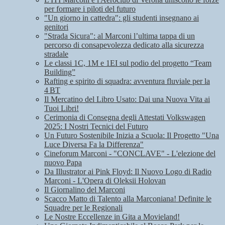
per formare i piloti del futuro
"Un giorno in cattedra": gli studenti insegnano ai
genitori
"Strada Sicura": al Marconi l’ultima tappa di un
percorso di consapevolezza dedicato alla sicurezza
stradale
Le classi 1C, 1M e 1EI sul podio del progetto “Team
Building”
Rafting e spirito di squadra: avventura fluviale per la
4 BT
Il Mercatino del Libro Usato: Dai una Nuova Vita ai
Tuoi Libri!
Cerimonia di Consegna degli Attestati Volkswagen
2025: I Nostri Tecnici del Futuro
Un Futuro Sostenibile Inizia a Scuola: Il Progetto "Una
Luce Diversa Fa la Differenza"
Cineforum Marconi - "CONCLAVE" - L'elezione del
nuovo Papa
Da Illustrator ai Pink Floyd: Il Nuovo Logo di Radio
Marconi - L'Opera di Oleksii Holovan
Il Giornalino del Marconi
Scacco Matto di Talento alla Marconiana! Definite le
Squadre per le Regionali
Le Nostre Eccellenze in Gita a Movieland!