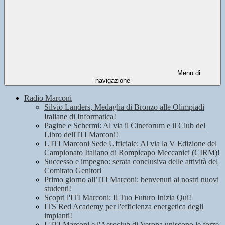
Menu di
navigazione
Radio Marconi
Silvio Landers, Medaglia di Bronzo alle Olimpiadi
Italiane di Informatica!
Pagine e Schermi: Al via il Cineforum e il Club del
Libro dell'ITI Marconi!
L'ITI Marconi Sede Ufficiale: Al via la V Edizione del
Campionato Italiano di Rompicapo Meccanici (CIRM)!
Successo e impegno: serata conclusiva delle attività del
Comitato Genitori
Primo giorno all’ITI Marconi: benvenuti ai nostri nuovi
studenti!
Scopri l'ITI Marconi: Il Tuo Futuro Inizia Qui!
ITS Red Academy per l'efficienza energetica degli
impianti!
L'ITI Marconi e l'Aeroclub di Verona uniscono le forze