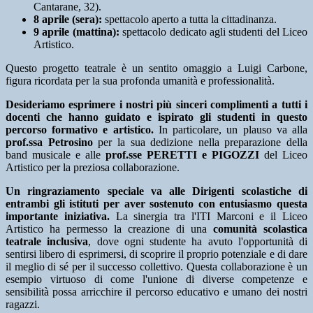
Cantarane, 32).
8 aprile (sera):
spettacolo aperto a tutta la cittadinanza.
9 aprile (mattina):
spettacolo dedicato agli studenti del Liceo
Artistico.
Questo progetto teatrale è un sentito omaggio a Luigi Carbone,
figura ricordata per la sua profonda umanità e professionalità.
Desideriamo esprimere i nostri più sinceri complimenti a tutti i
docenti che hanno guidato e ispirato gli studenti in questo
percorso formativo e artistico.
In particolare, un plauso va alla
prof.ssa Petrosino
per la sua dedizione nella preparazione della
band musicale e alle
prof.sse PERETTI e PIGOZZI
del Liceo
Artistico per la preziosa collaborazione.
Un ringraziamento speciale va alle Dirigenti scolastiche di
entrambi gli istituti per aver sostenuto con entusiasmo questa
importante iniziativa.
La sinergia tra l'ITI Marconi e il Liceo
Artistico ha permesso la creazione di una
comunità scolastica
teatrale inclusiva
, dove ogni studente ha avuto l'opportunità di
sentirsi libero di esprimersi, di scoprire il proprio potenziale e di dare
il meglio di sé per il successo collettivo. Questa collaborazione è un
esempio virtuoso di come l'unione di diverse competenze e
sensibilità possa arricchire il percorso educativo e umano dei nostri
ragazzi.