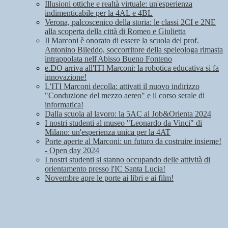
Illusioni ottiche e realtà virtuale: un'esperienza
indimenticabile per la 4AL e 4BL
Verona, palcoscenico della storia: le classi 2CI e 2NE
alla scoperta della città di Romeo e Giulietta
Il Marconi è onorato di essere la scuola del prof.
Antonino Bileddo, soccorritore della speleologa rimasta
intrappolata nell'Abisso Bueno Fonteno
e.DO arriva all'ITI Marconi: la robotica educativa si fa
innovazione!
L'ITI Marconi decolla: attivati il nuovo indirizzo
"Conduzione del mezzo aereo" e il corso serale di
informatica!
Dalla scuola al lavoro: la 5AC al Job&Orienta 2024
I nostri studenti al museo "Leonardo da Vinci" di
Milano: un'esperienza unica per la 4AT
Porte aperte al Marconi: un futuro da costruire insieme!
- Open day 2024
I nostri studenti si stanno occupando delle attività di
orientamento presso l'IC Santa Lucia!
Novembre apre le porte ai libri e ai film!