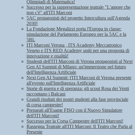
Olimpiadi di Matematica!
Successo per la rappresentazione teatrale "L'amore che
non c'è" all'ITI Marconi
5AC protagonisti del progetto Intercultura sull'Agenda
2030!
La Fondazione Megalizzi porta l'Europa in classe:
simulazione del Parlamento Europeo per la 5AC e la
5BL
ITI Marconi Verona , ITS Academy Meccatronico
Veneto e ITS RED Academy uniti per una proposta di
innovazione e qualità!
Studenti dell'ITI Marconi di Verona protagonisti al Next
Gen AI Summit di Milano: un'immersione nel futuro
dell'Intelligenza Artificiale
Next Gen AI Summit: l'ITI Marconi di Verona presente
all'evento sull'Intelligenza Artificiale
Storie di guerra e di speranza: gli scout Rosa dei Venti
raccontano i Balcani
Grandi risultati dei nostri studenti alla fase provinciale
di corsa campestre!
Preparati all'Esame FISO con il Nuovo Simulatore
dell'ITI Marconi!
Successo per la Corsa Campestre dell'ITI Marconi!
Rassegna Teatrale all'ITI Marconi: Il Teatro che Parla al
Presente