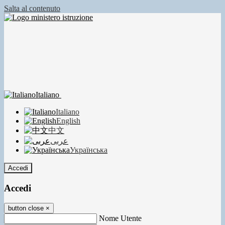
Salta al contenuto
Italiano
Italiano
English
中文
عربى
Українська
Accedi
Accedi
button close
×
Nome Utente