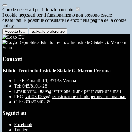
Cookie necessari per il funzionamento
I cookie necessari per il funzionamento non possono essere
disabilitati. È possibile consultare l'elenco nella pagina della cookie
policy.
Accetta tutti
Salva le preferenze
Istituto Tecnico Industriale Statale G. Marconi
Verona
Contatti
Istituto Tecnico Industriale Statale G. Marconi Verona
P.le R. Guardini 1, 37138 Verona
Tel:
045/8101428
Email:
vrtf03000v@istruzione.it
Link per inviare una mail
PEC:
vrtf03000v@pec.istruzione.it
Link per inviare una mail
C.F.: 80020540235
Seguici su
Facebook
Twitter