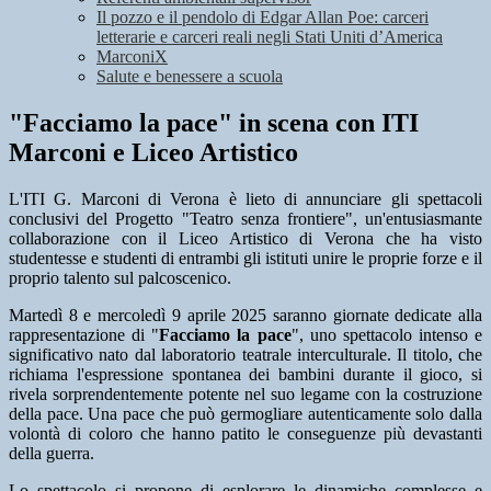
Il pozzo e il pendolo di Edgar Allan Poe: carceri
letterarie e carceri reali negli Stati Uniti d’America
MarconiX
Salute e benessere a scuola
"Facciamo la pace" in scena con ITI
Marconi e Liceo Artistico
L'ITI G. Marconi di Verona è lieto di annunciare gli spettacoli
conclusivi del Progetto "Teatro senza frontiere", un'entusiasmante
collaborazione con il Liceo Artistico di Verona che ha visto
studentesse e studenti di entrambi gli istituti unire le proprie forze e il
proprio talento sul palcoscenico.
Martedì 8 e mercoledì 9 aprile 2025 saranno giornate dedicate alla
rappresentazione di "
Facciamo la pace
", uno spettacolo intenso e
significativo nato dal laboratorio teatrale interculturale. Il titolo, che
richiama l'espressione spontanea dei bambini durante il gioco, si
rivela sorprendentemente potente nel suo legame con la costruzione
della pace. Una pace che può germogliare autenticamente solo dalla
volontà di coloro che hanno patito le conseguenze più devastanti
della guerra.
Lo spettacolo si propone di esplorare le dinamiche complesse e