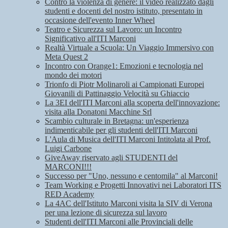
Contro la violenza di genere: il video realizzato dagli
studenti e docenti del nostro istituto, presentato in
occasione dell'evento Inner Wheel
Teatro e Sicurezza sul Lavoro: un Incontro
Significativo all'ITI Marconi
Realtà Virtuale a Scuola: Un Viaggio Immersivo con
Meta Quest 2
Incontro con Orange1: Emozioni e tecnologia nel
mondo dei motori
Trionfo di Piotr Molinaroli ai Campionati Europei
Giovanili di Pattinaggio Velocità su Ghiaccio
La 3EI dell'ITI Marconi alla scoperta dell'innovazione:
visita alla Donatoni Macchine Srl
Scambio culturale in Bretagna: un'esperienza
indimenticabile per gli studenti dell'ITI Marconi
L'Aula di Musica dell'ITI Marconi Intitolata al Prof.
Luigi Carbone
GiveAway riservato agli STUDENTI del
MARCONI!!!
Successo per "Uno, nessuno e centomila" al Marconi!
Team Working e Progetti Innovativi nei Laboratori ITS
RED Academy
La 4AC dell'Istituto Marconi visita la SIV di Verona
per una lezione di sicurezza sul lavoro
Studenti dell'ITI Marconi alle Provinciali delle