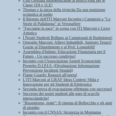
Una Giornata Indimenticabile al Bosco Park per le
Classi 1DI e 1LE!
Thomas e la pizza della rivincita Da una punizione
scolastica al podio
Il Biennio dell'ITI Marconi Incontra i Campioni a "Le
Storie di Pallalunga" in Veronafiere
"Facciamo la pace" in scena con ITI Marconi e Liceo
Artistico
I Nostri Studenti Brillano ai Campionati di Badminton!
Orgoglio Marconi: Allievi Imbattibili, Juniores Tenaci!
Grazie al Dipartimento e al Prof. Longafeld!
Assemblea d'Istituto: Educazione Finanziaria per il
Futuro - Un successo condiviso!
Incontro con l'Associazione Angeli Sconosciuti:
Progetto D.I.P.I.S. (Divulgazione Informazione
Prevenzione Incidenti Stradali)
Flame Guards: Ragazzi all'opera!
L'ITI Marconi al GRAF Ideas Contest: Sfida e
Innovazione per gli Studenti di Elettronica
Seconda prova di evacuazione effettuata con successo!
Successo dei nostri studenti alle gare di scacchi
interscolastiche!
"Buongiorno, notte": Il cinema di Bellocchio e gli anni
di piombo
Incontro con il CNSAS: Sicurezza in Montagna