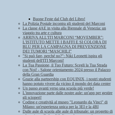
Buone Feste dal Club del Libro!
La Polizia Postale incontra gli studenti del Marconi
La classe 4AE in visita alla Biennale di Venezia: un
viaggio tra arte e cultura
ARRIVA ALL'ITI MARCONI “MOVEMBER”:
L'ISTITUTO METTE I BAFFI E SI COLORA DI
BLU PER LA CAMPAGNA DI PREVENZIONE
DEI TUMORI “MASCHILI”
"Si può fare, perché no?": Niki Leonetti ispira gli
studenti dell'ITI Marconi!
La Tua Passione, il Tuo Futuro: Scegli la Tua Strada
con Noi! - Salone orientamento 2024 presso il Palazzo
della Gran Guardia
Grazie alla partnership con EQUINIX, i nostri studenti
hanno potuto vivere da vicino il mondo dei data center
Un passo avanti verso una scuola più verde!
L'innovazione parte dalle nostre aule: un'app per gestire
gli scioperi!
Coding e creatività al museo "Leonardo da Vinci" di
Milano: un'esperienza unica per la 3EI e la 4BI
Dalle aule di scuola alle aule di tribunale: un progetto di