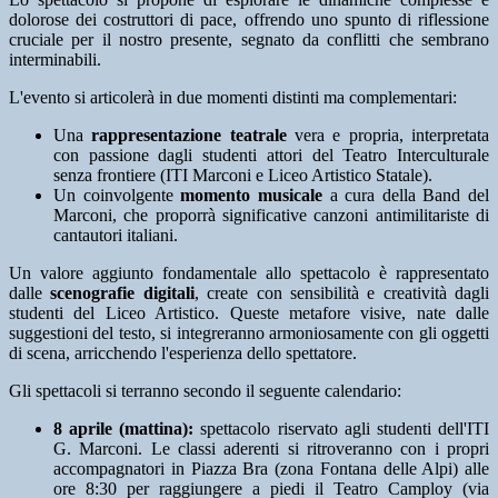
dolorose dei costruttori di pace, offrendo uno spunto di riflessione
cruciale per il nostro presente, segnato da conflitti che sembrano
interminabili.
L'evento si articolerà in due momenti distinti ma complementari:
Una
rappresentazione teatrale
vera e propria, interpretata
con passione dagli studenti attori del Teatro Interculturale
senza frontiere (ITI Marconi e Liceo Artistico Statale).
Un coinvolgente
momento musicale
a cura della Band del
Marconi, che proporrà significative canzoni antimilitariste di
cantautori italiani.
Un valore aggiunto fondamentale allo spettacolo è rappresentato
dalle
scenografie digitali
, create con sensibilità e creatività dagli
studenti del Liceo Artistico. Queste metafore visive, nate dalle
suggestioni del testo, si integreranno armoniosamente con gli oggetti
di scena, arricchendo l'esperienza dello spettatore.
Gli spettacoli si terranno secondo il seguente calendario:
8 aprile (mattina):
spettacolo riservato agli studenti dell'ITI
G. Marconi. Le classi aderenti si ritroveranno con i propri
accompagnatori in Piazza Bra (zona Fontana delle Alpi) alle
ore 8:30 per raggiungere a piedi il Teatro Camploy (via