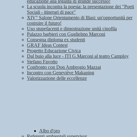
educazione alla legalità di grande successo!
La scuola incontra la poesia: la presentazione dei "Poeti
Sociali - itinerari di pace"
XIV° Salone Orientamento di Illasi: un'opportunità per
costruire il futuro!
Uso stupefacenti e dimostrazione unità cinofila
Palazzo barbieri con Guglielmo Marconi
Consegna diploma ex studenti
GRAF Ideas Contest
Progetto Educazione Civica
Dal buio alla luce - ITI G.Marconi al teatro Camploy
Stefano Favotto
Confronto con Don Ambrogio Mazzai
Incontro con Geneviève Makaping
Valorizzazione delle eccellenze
Albo d'oro
Referenti ambientali supervisor