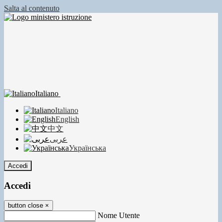
Salta al contenuto
Italiano
Italiano
English
中文
عربى
Українська
Accedi
Accedi
button close
×
Nome Utente