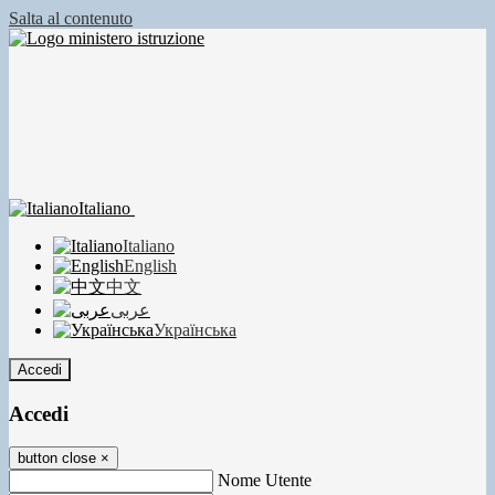
Salta al contenuto
Italiano
Italiano
English
中文
عربى
Українська
Accedi
Accedi
button close
×
Nome Utente